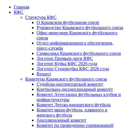
Главная
КФС
Структура КФС
О Крымском футбольном союзе
Руководство Крымского футбольного союза
Офис-менеджер Крымского футбольного
союза
Отдел информационного обеспечения,
пресс-служба
Символика Крымского футбольного союза
Логотип Премьер-лиги КФС
Логотип Кубка КФС 2026 года
Логотип Суперкубка КФС 2026 года
Respect
Комитеты Крымского футбольного союза
Судейско-инспекторский комитет
Контрольно-дисциплинарный комитет
Комитет Аттестации футбольных клубов и
инфраструктуры
Комитет Детско-юношеского футбола
Комитет мини-футбола, пляжного и
женского футбола
Апелляционный комитет
Комитет по проведению соревнований