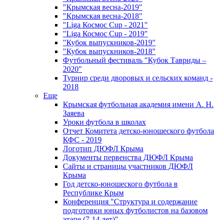
"Крымская весна-2019"
"Крымская весна-2018"
"Liga Космос Cup - 2021"
"Liga Космос Cup - 2019"
"Кубок выпускников-2019"
"Кубок выпускников-2018"
Футбольный фестиваль "Кубок Тавриды –
2020"
Турнир среди дворовых и сельских команд -
2018
Еще
Крымская футбольная академия имени А. Н.
Заяева
Уроки футбола в школах
Отчет Комитета детско-юношеского футбола
КФС - 2019
Логотип ДЮФЛ Крыма
Документы первенства ДЮФЛ Крыма
Сайты и страницы участников ДЮФЛ
Крыма
Год детско-юношеского футбола в
Республике Крым
Конференция "Структура и содержание
подготовки юных футболистов на базовом
этапе (7-14 лет)"