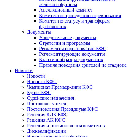
женского футбола
Апелляционный комитет
Комитет по проведению соревнований
Комитет по статусу и трансферам
футболистов
Документы
Учредительные документы
Стратегии и программы
Регламенты соревнований КФС
Регламентирующие документы
Бланки и образцы документов
Правила поведения зрителей на стадионе
Новости
Новости
Новости КФС
Чемпионат Премьер-лиги КФС
Кубок КФС
Судейские назначения
Протоколы матчей
Постановления Президиума КФС
Решения КДК КФС
Решения АК КФС
Решения и постановления комитетов
Дисквалификации
Новости крымского футбола