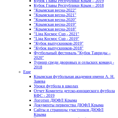
Кубок Главы Республики Крым – 2019
Кубок Главы Республики Крым – 2018
"Крымская весна-2022"
"Крымская весна-2021"
"Крымская весна-2020"
"Крымская весна-2019"
"Крымская весна-2018"
"Liga Космос Cup - 2021"
"Liga Космос Cup - 2019"
"Кубок выпускников-2019"
"Кубок выпускников-2018"
Футбольный фестиваль "Кубок Тавриды –
2020"
Турнир среди дворовых и сельских команд -
2018
Еще
Крымская футбольная академия имени А. Н.
Заяева
Уроки футбола в школах
Отчет Комитета детско-юношеского футбола
КФС - 2019
Логотип ДЮФЛ Крыма
Документы первенства ДЮФЛ Крыма
Сайты и страницы участников ДЮФЛ
Крыма