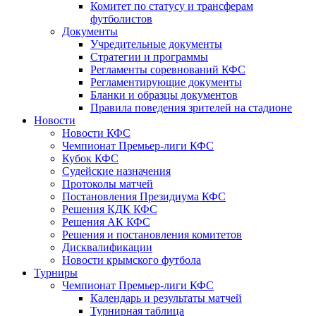
Комитет по статусу и трансферам
футболистов
Документы
Учредительные документы
Стратегии и программы
Регламенты соревнований КФС
Регламентирующие документы
Бланки и образцы документов
Правила поведения зрителей на стадионе
Новости
Новости КФС
Чемпионат Премьер-лиги КФС
Кубок КФС
Судейские назначения
Протоколы матчей
Постановления Президиума КФС
Решения КДК КФС
Решения АК КФС
Решения и постановления комитетов
Дисквалификации
Новости крымского футбола
Турниры
Чемпионат Премьер-лиги КФС
Календарь и результаты матчей
Турнирная таблица