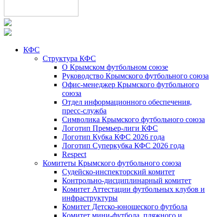
КФС
Структура КФС
О Крымском футбольном союзе
Руководство Крымского футбольного союза
Офис-менеджер Крымского футбольного
союза
Отдел информационного обеспечения,
пресс-служба
Символика Крымского футбольного союза
Логотип Премьер-лиги КФС
Логотип Кубка КФС 2026 года
Логотип Суперкубка КФС 2026 года
Respect
Комитеты Крымского футбольного союза
Судейско-инспекторский комитет
Контрольно-дисциплинарный комитет
Комитет Аттестации футбольных клубов и
инфраструктуры
Комитет Детско-юношеского футбола
Комитет мини-футбола, пляжного и