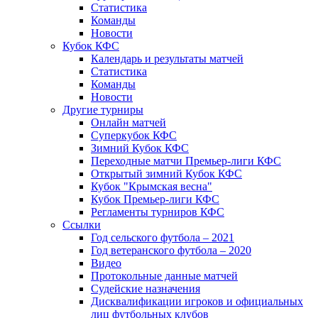
Статистика
Команды
Новости
Кубок КФС
Календарь и результаты матчей
Статистика
Команды
Новости
Другие турниры
Онлайн матчей
Суперкубок КФС
Зимний Кубок КФС
Переходные матчи Премьер-лиги КФС
Открытый зимний Кубок КФС
Кубок "Крымская весна"
Кубок Премьер-лиги КФС
Регламенты турниров КФС
Ссылки
Год сельского футбола – 2021
Год ветеранского футбола – 2020
Видео
Протокольные данные матчей
Судейские назначения
Дисквалификации игроков и официальных
лиц футбольных клубов