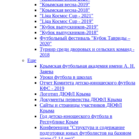
"Крымская весна-2019"
"Крымская весна-2018"
"Liga Космос Cup - 2021"
"Liga Космос Cup - 2019"
"Кубок выпускников-2019"
"Кубок выпускников-2018"
Футбольный фестиваль "Кубок Тавриды –
2020"
Турнир среди дворовых и сельских команд -
2018
Еще
Крымская футбольная академия имени А. Н.
Заяева
Уроки футбола в школах
Отчет Комитета детско-юношеского футбола
КФС - 2019
Логотип ДЮФЛ Крыма
Документы первенства ДЮФЛ Крыма
Сайты и страницы участников ДЮФЛ
Крыма
Год детско-юношеского футбола в
Республике Крым
Конференция "Структура и содержание
подготовки юных футболистов на базовом
этапе (7-14 лет)"