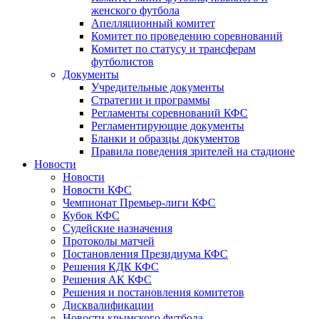
женского футбола
Апелляционный комитет
Комитет по проведению соревнований
Комитет по статусу и трансферам
футболистов
Документы
Учредительные документы
Стратегии и программы
Регламенты соревнований КФС
Регламентирующие документы
Бланки и образцы документов
Правила поведения зрителей на стадионе
Новости
Новости
Новости КФС
Чемпионат Премьер-лиги КФС
Кубок КФС
Судейские назначения
Протоколы матчей
Постановления Президиума КФС
Решения КДК КФС
Решения АК КФС
Решения и постановления комитетов
Дисквалификации
Новости крымского футбола