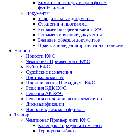
Комитет по статусу и трансферам
футболистов
Документы
Учредительные документы
Стратегии и программы
Регламенты соревнований КФС
Регламентирующие документы
Бланки и образцы документов
Правила поведения зрителей на стадионе
Новости
Новости КФС
Чемпионат Премьер-лиги КФС
Кубок КФС
Судейские назначения
Протоколы матчей
Постановления Президиума КФС
Решения КДК КФС
Решения АК КФС
Решения и постановления комитетов
Дисквалификации
Новости крымского футбола
Турниры
Чемпионат Премьер-лиги КФС
Календарь и результаты матчей
Турнирная таблица