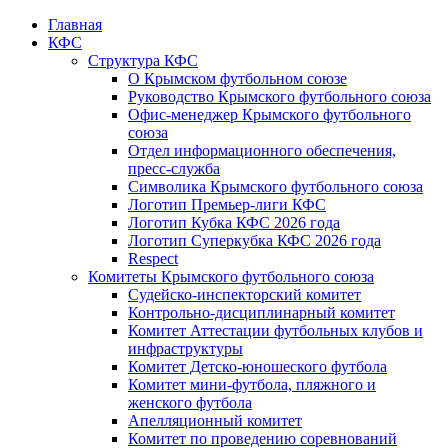
Главная
КФС
Структура КФС
О Крымском футбольном союзе
Руководство Крымского футбольного союза
Офис-менеджер Крымского футбольного
союза
Отдел информационного обеспечения,
пресс-служба
Символика Крымского футбольного союза
Логотип Премьер-лиги КФС
Логотип Кубка КФС 2026 года
Логотип Суперкубка КФС 2026 года
Respect
Комитеты Крымского футбольного союза
Судейско-инспекторский комитет
Контрольно-дисциплинарный комитет
Комитет Аттестации футбольных клубов и
инфраструктуры
Комитет Детско-юношеского футбола
Комитет мини-футбола, пляжного и
женского футбола
Апелляционный комитет
Комитет по проведению соревнований