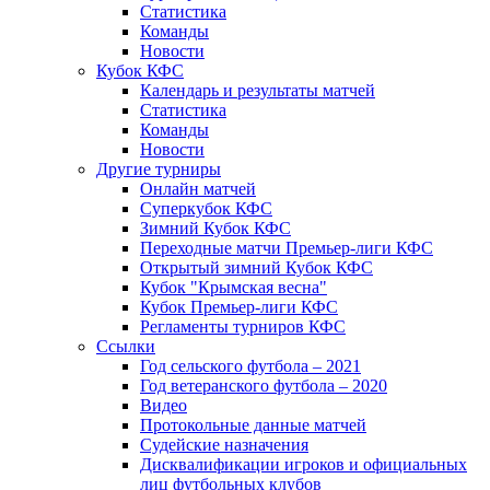
Статистика
Команды
Новости
Кубок КФС
Календарь и результаты матчей
Статистика
Команды
Новости
Другие турниры
Онлайн матчей
Суперкубок КФС
Зимний Кубок КФС
Переходные матчи Премьер-лиги КФС
Открытый зимний Кубок КФС
Кубок "Крымская весна"
Кубок Премьер-лиги КФС
Регламенты турниров КФС
Ссылки
Год сельского футбола – 2021
Год ветеранского футбола – 2020
Видео
Протокольные данные матчей
Судейские назначения
Дисквалификации игроков и официальных
лиц футбольных клубов