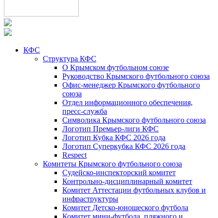
КФС
Структура КФС
О Крымском футбольном союзе
Руководство Крымского футбольного союза
Офис-менеджер Крымского футбольного
союза
Отдел информационного обеспечения,
пресс-служба
Символика Крымского футбольного союза
Логотип Премьер-лиги КФС
Логотип Кубка КФС 2026 года
Логотип Суперкубка КФС 2026 года
Respect
Комитеты Крымского футбольного союза
Судейско-инспекторский комитет
Контрольно-дисциплинарный комитет
Комитет Аттестации футбольных клубов и
инфраструктуры
Комитет Детско-юношеского футбола
Комитет мини-футбола, пляжного и