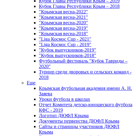
Кубок Главы Республики Крым – 2019
Кубок Главы Республики Крым – 2018
"Крымская весна-2022"
"Крымская весна-2021"
"Крымская весна-2020"
"Крымская весна-2019"
"Крымская весна-2018"
"Liga Космос Cup - 2021"
"Liga Космос Cup - 2019"
"Кубок выпускников-2019"
"Кубок выпускников-2018"
Футбольный фестиваль "Кубок Тавриды –
2020"
Турнир среди дворовых и сельских команд -
2018
Еще
Крымская футбольная академия имени А. Н.
Заяева
Уроки футбола в школах
Отчет Комитета детско-юношеского футбола
КФС - 2019
Логотип ДЮФЛ Крыма
Документы первенства ДЮФЛ Крыма
Сайты и страницы участников ДЮФЛ
Крыма