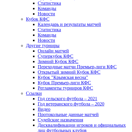
Статистика
Команды
Новости
Кубок КФС
Календарь и результаты матчей
Статистика
Команды
Новости
Другие турниры
Онлайн матчей
Суперкубок КФС
Зимний Кубок КФС
Переходные матчи Премьер-лиги КФС
Открытый зимний Кубок КФС
Кубок "Крымская весна"
Кубок Премьер-лиги КФС
Регламенты турниров КФС
Ссылки
Год сельского футбола – 2021
Год ветеранского футбола – 2020
Видео
Протокольные данные матчей
Судейские назначения
Дисквалификации игроков и официальных
лиц футбольных клубов