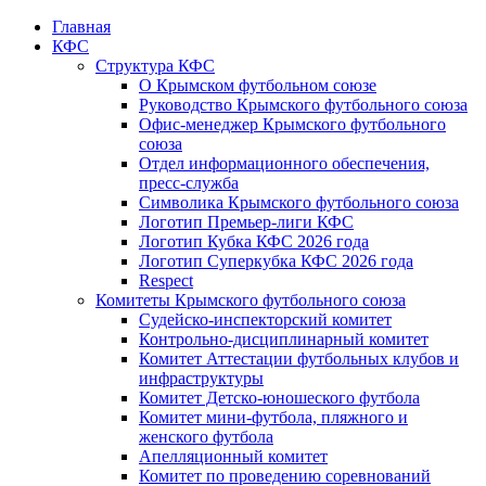
Главная
КФС
Структура КФС
О Крымском футбольном союзе
Руководство Крымского футбольного союза
Офис-менеджер Крымского футбольного
союза
Отдел информационного обеспечения,
пресс-служба
Символика Крымского футбольного союза
Логотип Премьер-лиги КФС
Логотип Кубка КФС 2026 года
Логотип Суперкубка КФС 2026 года
Respect
Комитеты Крымского футбольного союза
Судейско-инспекторский комитет
Контрольно-дисциплинарный комитет
Комитет Аттестации футбольных клубов и
инфраструктуры
Комитет Детско-юношеского футбола
Комитет мини-футбола, пляжного и
женского футбола
Апелляционный комитет
Комитет по проведению соревнований