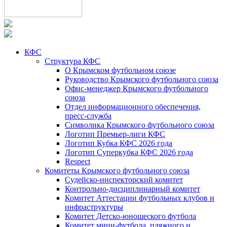
КФС
Структура КФС
О Крымском футбольном союзе
Руководство Крымского футбольного союза
Офис-менеджер Крымского футбольного
союза
Отдел информационного обеспечения,
пресс-служба
Символика Крымского футбольного союза
Логотип Премьер-лиги КФС
Логотип Кубка КФС 2026 года
Логотип Суперкубка КФС 2026 года
Respect
Комитеты Крымского футбольного союза
Судейско-инспекторский комитет
Контрольно-дисциплинарный комитет
Комитет Аттестации футбольных клубов и
инфраструктуры
Комитет Детско-юношеского футбола
Комитет мини-футбола, пляжного и