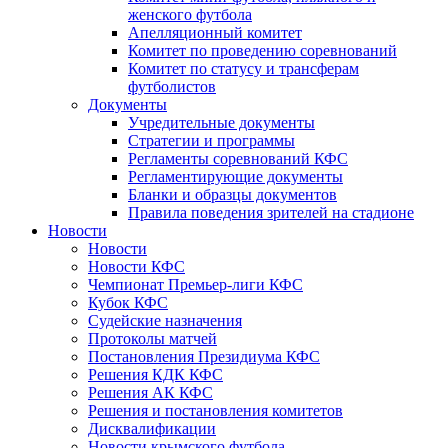
женского футбола
Апелляционный комитет
Комитет по проведению соревнований
Комитет по статусу и трансферам
футболистов
Документы
Учредительные документы
Стратегии и программы
Регламенты соревнований КФС
Регламентирующие документы
Бланки и образцы документов
Правила поведения зрителей на стадионе
Новости
Новости
Новости КФС
Чемпионат Премьер-лиги КФС
Кубок КФС
Судейские назначения
Протоколы матчей
Постановления Президиума КФС
Решения КДК КФС
Решения АК КФС
Решения и постановления комитетов
Дисквалификации
Новости крымского футбола