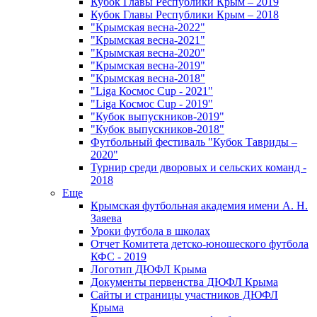
Кубок Главы Республики Крым – 2019
Кубок Главы Республики Крым – 2018
"Крымская весна-2022"
"Крымская весна-2021"
"Крымская весна-2020"
"Крымская весна-2019"
"Крымская весна-2018"
"Liga Космос Cup - 2021"
"Liga Космос Cup - 2019"
"Кубок выпускников-2019"
"Кубок выпускников-2018"
Футбольный фестиваль "Кубок Тавриды –
2020"
Турнир среди дворовых и сельских команд -
2018
Еще
Крымская футбольная академия имени А. Н.
Заяева
Уроки футбола в школах
Отчет Комитета детско-юношеского футбола
КФС - 2019
Логотип ДЮФЛ Крыма
Документы первенства ДЮФЛ Крыма
Сайты и страницы участников ДЮФЛ
Крыма