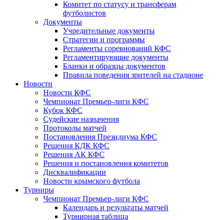
Комитет по статусу и трансферам
футболистов
Документы
Учредительные документы
Стратегии и программы
Регламенты соревнований КФС
Регламентирующие документы
Бланки и образцы документов
Правила поведения зрителей на стадионе
Новости
Новости КФС
Чемпионат Премьер-лиги КФС
Кубок КФС
Судейские назначения
Протоколы матчей
Постановления Президиума КФС
Решения КДК КФС
Решения АК КФС
Решения и постановления комитетов
Дисквалификации
Новости крымского футбола
Турниры
Чемпионат Премьер-лиги КФС
Календарь и результаты матчей
Турнирная таблица