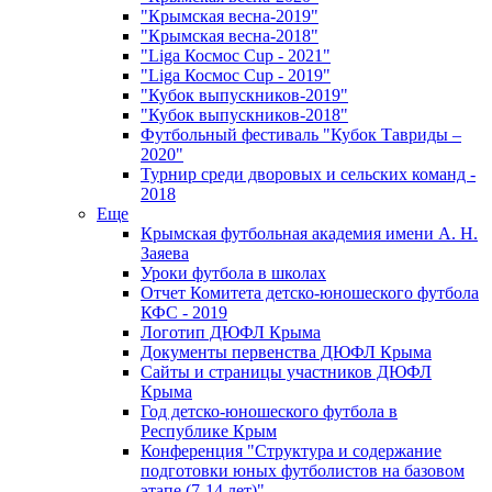
"Крымская весна-2019"
"Крымская весна-2018"
"Liga Космос Cup - 2021"
"Liga Космос Cup - 2019"
"Кубок выпускников-2019"
"Кубок выпускников-2018"
Футбольный фестиваль "Кубок Тавриды –
2020"
Турнир среди дворовых и сельских команд -
2018
Еще
Крымская футбольная академия имени А. Н.
Заяева
Уроки футбола в школах
Отчет Комитета детско-юношеского футбола
КФС - 2019
Логотип ДЮФЛ Крыма
Документы первенства ДЮФЛ Крыма
Сайты и страницы участников ДЮФЛ
Крыма
Год детско-юношеского футбола в
Республике Крым
Конференция "Структура и содержание
подготовки юных футболистов на базовом
этапе (7-14 лет)"