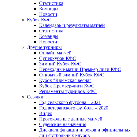
Статистика
Команды
Новости
Кубок КФС
Календарь и результаты матчей
Статистика
Команды
Новости
Другие турниры
Онлайн матчей
Суперкубок КФС
Зимний Кубок КФС
Переходные матчи Премьер-лиги КФС
Открытый зимний Кубок КФС
Кубок "Крымская весна"
Кубок Премьер-лиги КФС
Регламенты турниров КФС
Ссылки
Год сельского футбола – 2021
Год ветеранского футбола – 2020
Видео
Протокольные данные матчей
Судейские назначения
Дисквалификации игроков и официальных
лиц футбольных клубов