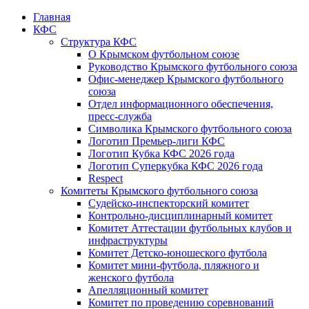
Главная
КФС
Структура КФС
О Крымском футбольном союзе
Руководство Крымского футбольного союза
Офис-менеджер Крымского футбольного
союза
Отдел информационного обеспечения,
пресс-служба
Символика Крымского футбольного союза
Логотип Премьер-лиги КФС
Логотип Кубка КФС 2026 года
Логотип Суперкубка КФС 2026 года
Respect
Комитеты Крымского футбольного союза
Судейско-инспекторский комитет
Контрольно-дисциплинарный комитет
Комитет Аттестации футбольных клубов и
инфраструктуры
Комитет Детско-юношеского футбола
Комитет мини-футбола, пляжного и
женского футбола
Апелляционный комитет
Комитет по проведению соревнований