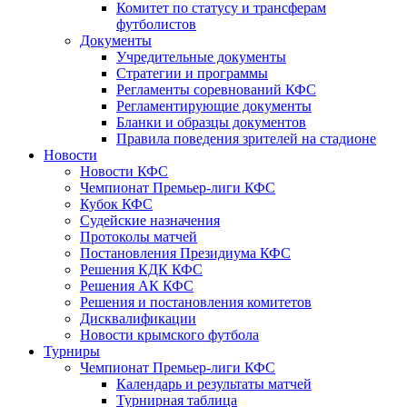
Комитет по статусу и трансферам
футболистов
Документы
Учредительные документы
Стратегии и программы
Регламенты соревнований КФС
Регламентирующие документы
Бланки и образцы документов
Правила поведения зрителей на стадионе
Новости
Новости КФС
Чемпионат Премьер-лиги КФС
Кубок КФС
Судейские назначения
Протоколы матчей
Постановления Президиума КФС
Решения КДК КФС
Решения АК КФС
Решения и постановления комитетов
Дисквалификации
Новости крымского футбола
Турниры
Чемпионат Премьер-лиги КФС
Календарь и результаты матчей
Турнирная таблица