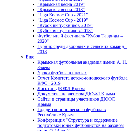
"Крымская весна-2019"
"Крымская весна-2018"
"Liga Космос Cup - 2021"
"Liga Космос Cup - 2019"
"Кубок выпускников-2019"
"Кубок выпускников-2018"
Футбольный фестиваль "Кубок Тавриды –
2020"
Турнир среди дворовых и сельских команд -
2018
Еще
Крымская футбольная академия имени А. Н.
Заяева
Уроки футбола в школах
Отчет Комитета детско-юношеского футбола
КФС - 2019
Логотип ДЮФЛ Крыма
Документы первенства ДЮФЛ Крыма
Сайты и страницы участников ДЮФЛ
Крыма
Год детско-юношеского футбола в
Республике Крым
Конференция "Структура и содержание
подготовки юных футболистов на базовом
этапе (7-14 лет)"