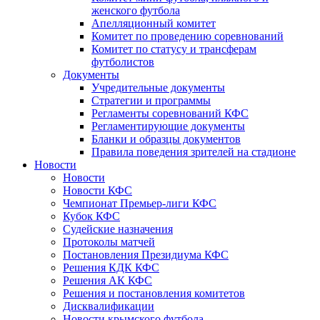
женского футбола
Апелляционный комитет
Комитет по проведению соревнований
Комитет по статусу и трансферам
футболистов
Документы
Учредительные документы
Стратегии и программы
Регламенты соревнований КФС
Регламентирующие документы
Бланки и образцы документов
Правила поведения зрителей на стадионе
Новости
Новости
Новости КФС
Чемпионат Премьер-лиги КФС
Кубок КФС
Судейские назначения
Протоколы матчей
Постановления Президиума КФС
Решения КДК КФС
Решения АК КФС
Решения и постановления комитетов
Дисквалификации
Новости крымского футбола