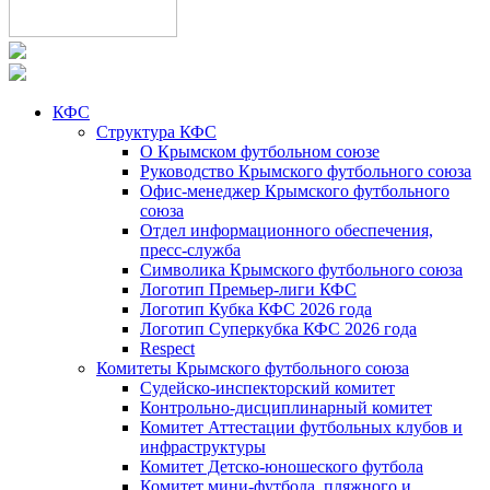
КФС
Структура КФС
О Крымском футбольном союзе
Руководство Крымского футбольного союза
Офис-менеджер Крымского футбольного
союза
Отдел информационного обеспечения,
пресс-служба
Символика Крымского футбольного союза
Логотип Премьер-лиги КФС
Логотип Кубка КФС 2026 года
Логотип Суперкубка КФС 2026 года
Respect
Комитеты Крымского футбольного союза
Судейско-инспекторский комитет
Контрольно-дисциплинарный комитет
Комитет Аттестации футбольных клубов и
инфраструктуры
Комитет Детско-юношеского футбола
Комитет мини-футбола, пляжного и