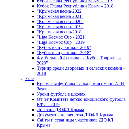
Кубок Главы Республики Крым – 2019
Кубок Главы Республики Крым – 2018
"Крымская весна-2022"
"Крымская весна-2021"
"Крымская весна-2020"
"Крымская весна-2019"
"Крымская весна-2018"
"Liga Космос Cup - 2021"
"Liga Космос Cup - 2019"
"Кубок выпускников-2019"
"Кубок выпускников-2018"
Футбольный фестиваль "Кубок Тавриды –
2020"
Турнир среди дворовых и сельских команд -
2018
Еще
Крымская футбольная академия имени А. Н.
Заяева
Уроки футбола в школах
Отчет Комитета детско-юношеского футбола
КФС - 2019
Логотип ДЮФЛ Крыма
Документы первенства ДЮФЛ Крыма
Сайты и страницы участников ДЮФЛ
Крыма