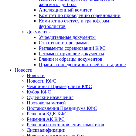
женского футбола
Апелляционный комитет
Комитет по проведению соревнований
Комитет по статусу и трансферам
футболистов
Документы
Учредительные документы
Стратегии и программы
Регламенты соревнований КФС
Регламентирующие документы
Бланки и образцы документов
Правила поведения зрителей на стадионе
Новости
Новости
Новости КФС
Чемпионат Премьер-лиги КФС
Кубок КФС
Судейские назначения
Протоколы матчей
Постановления Президиума КФС
Решения КДК КФС
Решения АК КФС
Решения и постановления комитетов
Дисквалификации
Новости крымского футбола