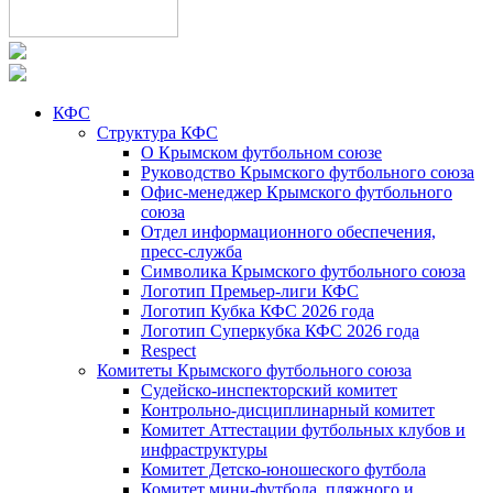
КФС
Структура КФС
О Крымском футбольном союзе
Руководство Крымского футбольного союза
Офис-менеджер Крымского футбольного
союза
Отдел информационного обеспечения,
пресс-служба
Символика Крымского футбольного союза
Логотип Премьер-лиги КФС
Логотип Кубка КФС 2026 года
Логотип Суперкубка КФС 2026 года
Respect
Комитеты Крымского футбольного союза
Судейско-инспекторский комитет
Контрольно-дисциплинарный комитет
Комитет Аттестации футбольных клубов и
инфраструктуры
Комитет Детско-юношеского футбола
Комитет мини-футбола, пляжного и