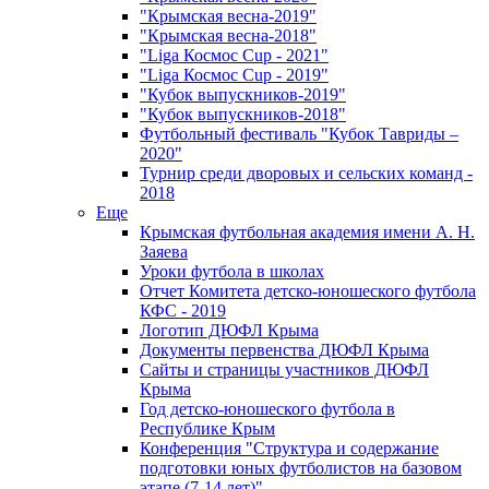
"Крымская весна-2019"
"Крымская весна-2018"
"Liga Космос Cup - 2021"
"Liga Космос Cup - 2019"
"Кубок выпускников-2019"
"Кубок выпускников-2018"
Футбольный фестиваль "Кубок Тавриды –
2020"
Турнир среди дворовых и сельских команд -
2018
Еще
Крымская футбольная академия имени А. Н.
Заяева
Уроки футбола в школах
Отчет Комитета детско-юношеского футбола
КФС - 2019
Логотип ДЮФЛ Крыма
Документы первенства ДЮФЛ Крыма
Сайты и страницы участников ДЮФЛ
Крыма
Год детско-юношеского футбола в
Республике Крым
Конференция "Структура и содержание
подготовки юных футболистов на базовом
этапе (7-14 лет)"