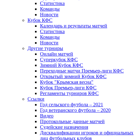
Статистика
Команды
Новости
Кубок КФС
Календарь и результаты матчей
Статистика
Команды
Новости
Другие турниры
Онлайн матчей
Суперкубок КФС
Зимний Кубок КФС
Переходные матчи Премьер-лиги КФС
Открытый зимний Кубок КФС
Кубок "Крымская весна"
Кубок Премьер-лиги КФС
Регламенты турниров КФС
Ссылки
Год сельского футбола – 2021
Год ветеранского футбола – 2020
Видео
Протокольные данные матчей
Судейские назначения
Дисквалификации игроков и официальных
лиц футбольных клубов