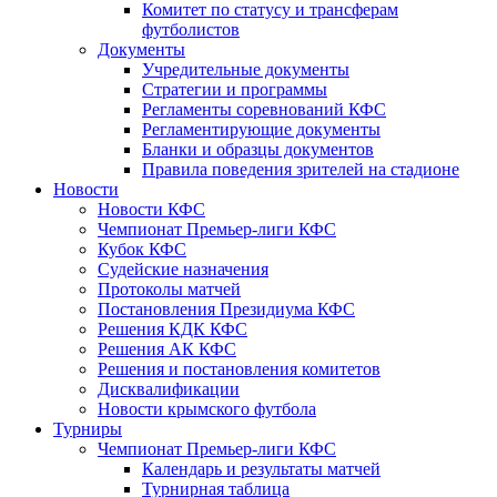
Комитет по статусу и трансферам
футболистов
Документы
Учредительные документы
Стратегии и программы
Регламенты соревнований КФС
Регламентирующие документы
Бланки и образцы документов
Правила поведения зрителей на стадионе
Новости
Новости КФС
Чемпионат Премьер-лиги КФС
Кубок КФС
Судейские назначения
Протоколы матчей
Постановления Президиума КФС
Решения КДК КФС
Решения АК КФС
Решения и постановления комитетов
Дисквалификации
Новости крымского футбола
Турниры
Чемпионат Премьер-лиги КФС
Календарь и результаты матчей
Турнирная таблица