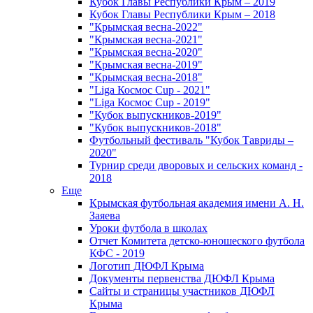
Кубок Главы Республики Крым – 2019
Кубок Главы Республики Крым – 2018
"Крымская весна-2022"
"Крымская весна-2021"
"Крымская весна-2020"
"Крымская весна-2019"
"Крымская весна-2018"
"Liga Космос Cup - 2021"
"Liga Космос Cup - 2019"
"Кубок выпускников-2019"
"Кубок выпускников-2018"
Футбольный фестиваль "Кубок Тавриды –
2020"
Турнир среди дворовых и сельских команд -
2018
Еще
Крымская футбольная академия имени А. Н.
Заяева
Уроки футбола в школах
Отчет Комитета детско-юношеского футбола
КФС - 2019
Логотип ДЮФЛ Крыма
Документы первенства ДЮФЛ Крыма
Сайты и страницы участников ДЮФЛ
Крыма