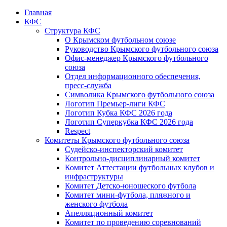
Главная
КФС
Структура КФС
О Крымском футбольном союзе
Руководство Крымского футбольного союза
Офис-менеджер Крымского футбольного
союза
Отдел информационного обеспечения,
пресс-служба
Символика Крымского футбольного союза
Логотип Премьер-лиги КФС
Логотип Кубка КФС 2026 года
Логотип Суперкубка КФС 2026 года
Respect
Комитеты Крымского футбольного союза
Судейско-инспекторский комитет
Контрольно-дисциплинарный комитет
Комитет Аттестации футбольных клубов и
инфраструктуры
Комитет Детско-юношеского футбола
Комитет мини-футбола, пляжного и
женского футбола
Апелляционный комитет
Комитет по проведению соревнований