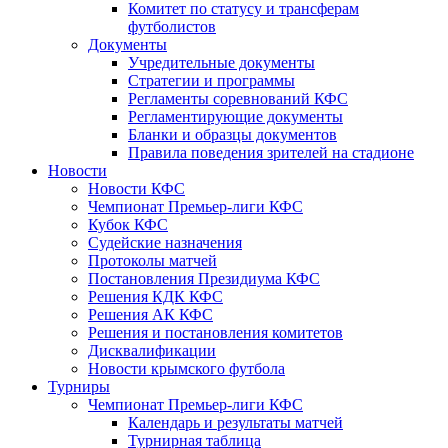
Комитет по статусу и трансферам
футболистов
Документы
Учредительные документы
Стратегии и программы
Регламенты соревнований КФС
Регламентирующие документы
Бланки и образцы документов
Правила поведения зрителей на стадионе
Новости
Новости КФС
Чемпионат Премьер-лиги КФС
Кубок КФС
Судейские назначения
Протоколы матчей
Постановления Президиума КФС
Решения КДК КФС
Решения АК КФС
Решения и постановления комитетов
Дисквалификации
Новости крымского футбола
Турниры
Чемпионат Премьер-лиги КФС
Календарь и результаты матчей
Турнирная таблица