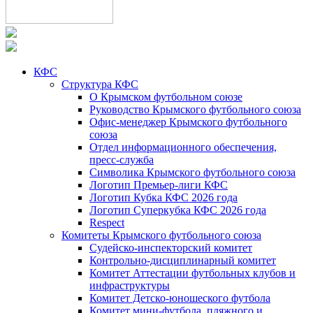
КФС
Структура КФС
О Крымском футбольном союзе
Руководство Крымского футбольного союза
Офис-менеджер Крымского футбольного
союза
Отдел информационного обеспечения,
пресс-служба
Символика Крымского футбольного союза
Логотип Премьер-лиги КФС
Логотип Кубка КФС 2026 года
Логотип Суперкубка КФС 2026 года
Respect
Комитеты Крымского футбольного союза
Судейско-инспекторский комитет
Контрольно-дисциплинарный комитет
Комитет Аттестации футбольных клубов и
инфраструктуры
Комитет Детско-юношеского футбола
Комитет мини-футбола, пляжного и