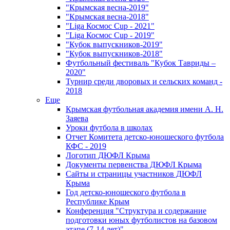
"Крымская весна-2019"
"Крымская весна-2018"
"Liga Космос Cup - 2021"
"Liga Космос Cup - 2019"
"Кубок выпускников-2019"
"Кубок выпускников-2018"
Футбольный фестиваль "Кубок Тавриды –
2020"
Турнир среди дворовых и сельских команд -
2018
Еще
Крымская футбольная академия имени А. Н.
Заяева
Уроки футбола в школах
Отчет Комитета детско-юношеского футбола
КФС - 2019
Логотип ДЮФЛ Крыма
Документы первенства ДЮФЛ Крыма
Сайты и страницы участников ДЮФЛ
Крыма
Год детско-юношеского футбола в
Республике Крым
Конференция "Структура и содержание
подготовки юных футболистов на базовом
этапе (7-14 лет)"