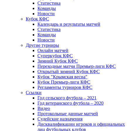
Статистика
Команды
Новости
Кубок КФС
Календарь и результаты матчей
Статистика
Команды
Новости
Другие турниры
Онлайн матчей
Суперкубок КФС
Зимний Кубок КФС
Переходные матчи Премьер-лиги КФС
Открытый зимний Кубок КФС
Кубок "Крымская весна"
Кубок Премьер-лиги КФС
Регламенты турниров КФС
Ссылки
Год сельского футбола – 2021
Год ветеранского футбола – 2020
Видео
Протокольные данные матчей
Судейские назначения
Дисквалификации игроков и официальных
лиц футбольных клубов