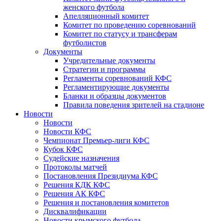
женского футбола
Апелляционный комитет
Комитет по проведению соревнований
Комитет по статусу и трансферам
футболистов
Документы
Учредительные документы
Стратегии и программы
Регламенты соревнований КФС
Регламентирующие документы
Бланки и образцы документов
Правила поведения зрителей на стадионе
Новости
Новости
Новости КФС
Чемпионат Премьер-лиги КФС
Кубок КФС
Судейские назначения
Протоколы матчей
Постановления Президиума КФС
Решения КДК КФС
Решения АК КФС
Решения и постановления комитетов
Дисквалификации
Новости крымского футбола