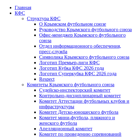
Главная
КФС
Структура КФС
О Крымском футбольном союзе
Руководство Крымского футбольного союза
Офис-менеджер Крымского футбольного
союза
Отдел информационного обеспечения,
пресс-служба
Символика Крымского футбольного союза
Логотип Премьер-лиги КФС
Логотип Кубка КФС 2026 года
Логотип Суперкубка КФС 2026 года
Respect
Комитеты Крымского футбольного союза
Судейско-инспекторский комитет
Контрольно-дисциплинарный комитет
Комитет Аттестации футбольных клубов и
инфраструктуры
Комитет Детско-юношеского футбола
Комитет мини-футбола, пляжного и
женского футбола
Апелляционный комитет
Комитет по проведению соревнований