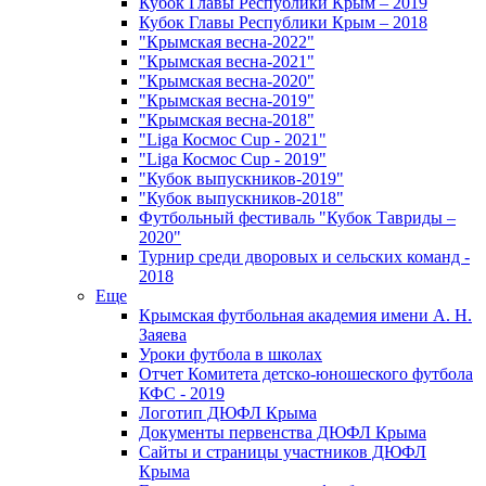
Кубок Главы Республики Крым – 2019
Кубок Главы Республики Крым – 2018
"Крымская весна-2022"
"Крымская весна-2021"
"Крымская весна-2020"
"Крымская весна-2019"
"Крымская весна-2018"
"Liga Космос Cup - 2021"
"Liga Космос Cup - 2019"
"Кубок выпускников-2019"
"Кубок выпускников-2018"
Футбольный фестиваль "Кубок Тавриды –
2020"
Турнир среди дворовых и сельских команд -
2018
Еще
Крымская футбольная академия имени А. Н.
Заяева
Уроки футбола в школах
Отчет Комитета детско-юношеского футбола
КФС - 2019
Логотип ДЮФЛ Крыма
Документы первенства ДЮФЛ Крыма
Сайты и страницы участников ДЮФЛ
Крыма