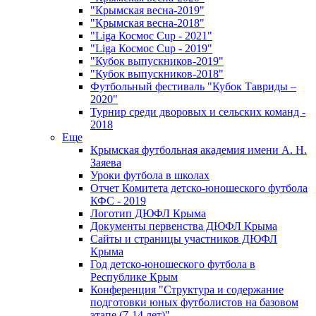
"Крымская весна-2019"
"Крымская весна-2018"
"Liga Космос Cup - 2021"
"Liga Космос Cup - 2019"
"Кубок выпускников-2019"
"Кубок выпускников-2018"
Футбольный фестиваль "Кубок Тавриды –
2020"
Турнир среди дворовых и сельских команд -
2018
Еще
Крымская футбольная академия имени А. Н.
Заяева
Уроки футбола в школах
Отчет Комитета детско-юношеского футбола
КФС - 2019
Логотип ДЮФЛ Крыма
Документы первенства ДЮФЛ Крыма
Сайты и страницы участников ДЮФЛ
Крыма
Год детско-юношеского футбола в
Республике Крым
Конференция "Структура и содержание
подготовки юных футболистов на базовом
этапе (7-14 лет)"