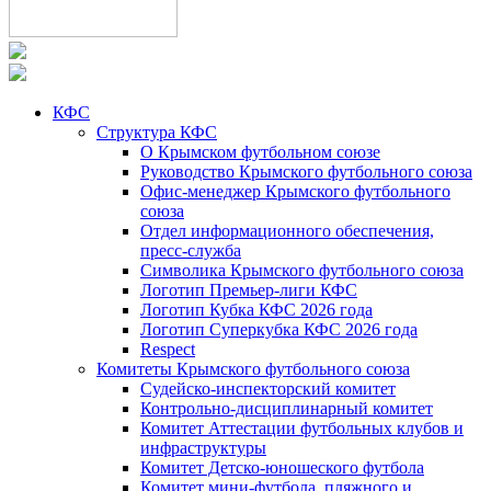
КФС
Структура КФС
О Крымском футбольном союзе
Руководство Крымского футбольного союза
Офис-менеджер Крымского футбольного
союза
Отдел информационного обеспечения,
пресс-служба
Символика Крымского футбольного союза
Логотип Премьер-лиги КФС
Логотип Кубка КФС 2026 года
Логотип Суперкубка КФС 2026 года
Respect
Комитеты Крымского футбольного союза
Судейско-инспекторский комитет
Контрольно-дисциплинарный комитет
Комитет Аттестации футбольных клубов и
инфраструктуры
Комитет Детско-юношеского футбола
Комитет мини-футбола, пляжного и