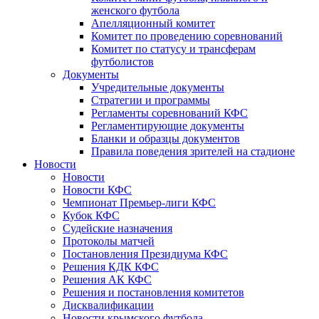
женского футбола
Апелляционный комитет
Комитет по проведению соревнований
Комитет по статусу и трансферам
футболистов
Документы
Учредительные документы
Стратегии и программы
Регламенты соревнований КФС
Регламентирующие документы
Бланки и образцы документов
Правила поведения зрителей на стадионе
Новости
Новости
Новости КФС
Чемпионат Премьер-лиги КФС
Кубок КФС
Судейские назначения
Протоколы матчей
Постановления Президиума КФС
Решения КДК КФС
Решения АК КФС
Решения и постановления комитетов
Дисквалификации
Новости крымского футбола