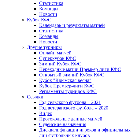
Статистика
Команды
Новости
Кубок КФС
Календарь и результаты матчей
Статистика
Команды
Новости
Другие турниры
Онлайн матчей
Суперкубок КФС
Зимний Кубок КФС
Переходные матчи Премьер-лиги КФС
Открытый зимний Кубок КФС
Кубок "Крымская весна"
Кубок Премьер-лиги КФС
Регламенты турниров КФС
Ссылки
Год сельского футбола – 2021
Год ветеранского футбола – 2020
Видео
Протокольные данные матчей
Судейские назначения
Дисквалификации игроков и официальных
лиц футбольных клубов