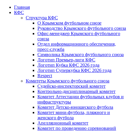
Главная
КФС
Структура КФС
О Крымском футбольном союзе
Руководство Крымского футбольного союза
Офис-менеджер Крымского футбольного
союза
Отдел информационного обеспечения,
пресс-служба
Символика Крымского футбольного союза
Логотип Премьер-лиги КФС
Логотип Кубка КФС 2026 года
Логотип Суперкубка КФС 2026 года
Respect
Комитеты Крымского футбольного союза
Судейско-инспекторский комитет
Контрольно-дисциплинарный комитет
Комитет Аттестации футбольных клубов и
инфраструктуры
Комитет Детско-юношеского футбола
Комитет мини-футбола, пляжного и
женского футбола
Апелляционный комитет
Комитет по проведению соревнований