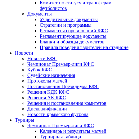
Комитет по статусу и трансферам
футболистов
Документы
Учредительные документы
Стратегии и программы
Регламенты соревнований КФС
Регламентирующие документы
Бланки и образцы документов
Правила поведения зрителей на стадионе
Новости
Новости КФС
Чемпионат Премьер-лиги КФС
Кубок КФС
Судейские назначения
Протоколы матчей
Постановления Президиума КФС
Решения КДК КФС
Решения АК КФС
Решения и постановления комитетов
Дисквалификации
Новости крымского футбола
Турниры
Чемпионат Премьер-лиги КФС
Календарь и результаты матчей
Турнирная таблица