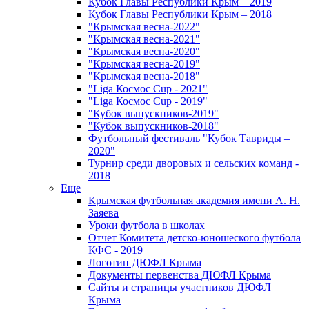
Кубок Главы Республики Крым – 2019
Кубок Главы Республики Крым – 2018
"Крымская весна-2022"
"Крымская весна-2021"
"Крымская весна-2020"
"Крымская весна-2019"
"Крымская весна-2018"
"Liga Космос Cup - 2021"
"Liga Космос Cup - 2019"
"Кубок выпускников-2019"
"Кубок выпускников-2018"
Футбольный фестиваль "Кубок Тавриды –
2020"
Турнир среди дворовых и сельских команд -
2018
Еще
Крымская футбольная академия имени А. Н.
Заяева
Уроки футбола в школах
Отчет Комитета детско-юношеского футбола
КФС - 2019
Логотип ДЮФЛ Крыма
Документы первенства ДЮФЛ Крыма
Сайты и страницы участников ДЮФЛ
Крыма