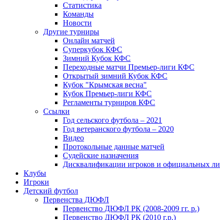
Статистика
Команды
Новости
Другие турниры
Онлайн матчей
Суперкубок КФС
Зимний Кубок КФС
Переходные матчи Премьер-лиги КФС
Открытый зимний Кубок КФС
Кубок "Крымская весна"
Кубок Премьер-лиги КФС
Регламенты турниров КФС
Ссылки
Год сельского футбола – 2021
Год ветеранского футбола – 2020
Видео
Протокольные данные матчей
Судейские назначения
Дисквалификации игроков и официальных ли
Клубы
Игроки
Детский футбол
Первенства ДЮФЛ
Первенство ДЮФЛ РК (2008-2009 гг. р.)
Первенство ДЮФЛ РК (2010 г.р.)