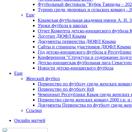
Футбольный фестиваль "Кубок Тавриды – 202
Турнир среди дворовых и сельских команд - 2
Еще
Крымская футбольная академия имени А. Н. З
Уроки футбола в школах
Отчет Комитета детско-юношеского футбола 
Логотип ДЮФЛ Крыма
Документы первенства ДЮФЛ Крыма
Сайты и страницы участников ДЮФЛ Крыма
Год детско-юношеского футбола в Республик
Конференция "Структура и содержание подгот
Детско-юношеская футбольная лига Севастоп
Новости детско-юношеского футбола
Еще
Женский футбол
Первенство по футболу среди женских команд
Первенство по футболу 8х8
Чемпионат Республики Крым среди женских 
Первенство среди женских команд 2000 г.р. и
Документы Первенства по футболу среди жен
Ссылки
Онлайн матчей