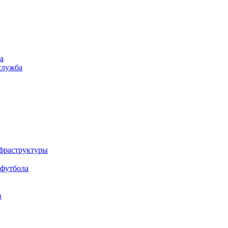
а
служба
нфраструктуры
 футбола
в