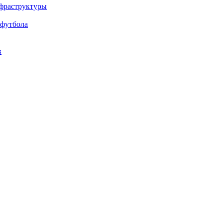
нфраструктуры
 футбола
в