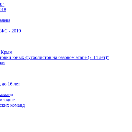
0"
018
аяева
КФС - 2019
е Крым
овки юных футболистов на базовом этапе (7-14 лет)"
оля
 до 16 лет
команд
 младше
ских команд