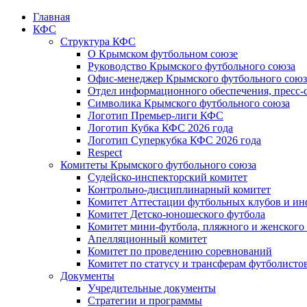
Главная
КФС
Структура КФС
О Крымском футбольном союзе
Руководство Крымского футбольного союза
Офис-менеджер Крымского футбольного союз
Отдел информационного обеспечения, пресс-
Символика Крымского футбольного союза
Логотип Премьер-лиги КФС
Логотип Кубка КФС 2026 года
Логотип Суперкубка КФС 2026 года
Respect
Комитеты Крымского футбольного союза
Судейско-инспекторский комитет
Контрольно-дисциплинарный комитет
Комитет Аттестации футбольных клубов и и
Комитет Детско-юношеского футбола
Комитет мини-футбола, пляжного и женского
Апелляционный комитет
Комитет по проведению соревнований
Комитет по статусу и трансферам футболисто
Документы
Учредительные документы
Стратегии и программы