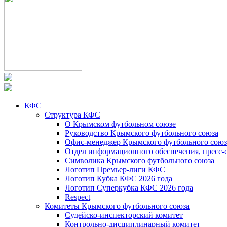
КФС
Структура КФС
О Крымском футбольном союзе
Руководство Крымского футбольного союза
Офис-менеджер Крымского футбольного союз
Отдел информационного обеспечения, пресс-
Символика Крымского футбольного союза
Логотип Премьер-лиги КФС
Логотип Кубка КФС 2026 года
Логотип Суперкубка КФС 2026 года
Respect
Комитеты Крымского футбольного союза
Судейско-инспекторский комитет
Контрольно-дисциплинарный комитет