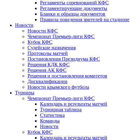
Регламенты соревнований КФС
Регламентирующие документы
Бланки и образцы документов
Правила поведения зрителей на стадионе
Новости
Новости КФС
Чемпионат Премьер-лиги КФС
Кубок КФС
Судейские назначения
Протоколы матчей
Постановления Президиума КФС
Решения КДК КФС
Решения АК КФС
Решения и постановления комитетов
Дисквалификации
Новости крымского футбола
Турниры
Чемпионат Премьер-лиги КФС
Календарь и результаты матчей
Турнирная таблица
Статистика
Команды
Новости
Кубок КФС
Календарь и результаты матчей