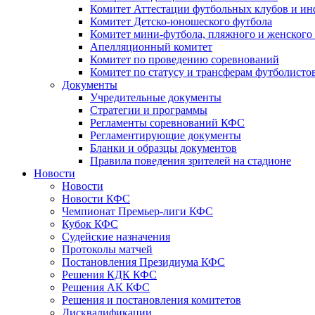
Комитет Аттестации футбольных клубов и и
Комитет Детско-юношеского футбола
Комитет мини-футбола, пляжного и женского
Апелляционный комитет
Комитет по проведению соревнований
Комитет по статусу и трансферам футболисто
Документы
Учредительные документы
Стратегии и программы
Регламенты соревнований КФС
Регламентирующие документы
Бланки и образцы документов
Правила поведения зрителей на стадионе
Новости
Новости
Новости КФС
Чемпионат Премьер-лиги КФС
Кубок КФС
Судейские назначения
Протоколы матчей
Постановления Президиума КФС
Решения КДК КФС
Решения АК КФС
Решения и постановления комитетов
Дисквалификации