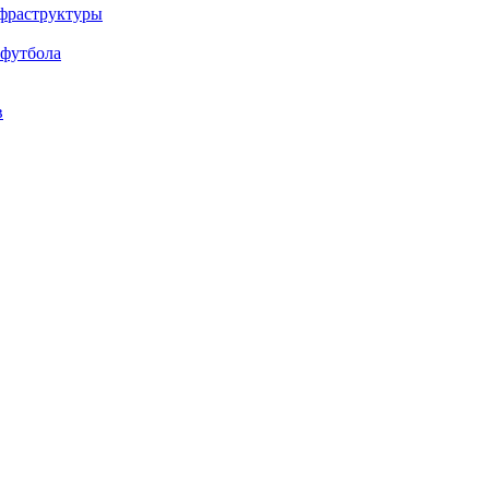
нфраструктуры
 футбола
в