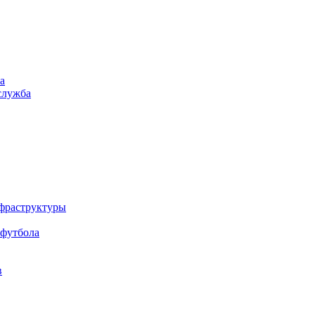
а
служба
нфраструктуры
 футбола
в