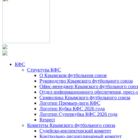
КФС
Структура КФС
О Крымском футбольном союзе
Руководство Крымского футбольного союза
Офис-менеджер Крымского футбольного союз
Отдел информационного обеспечения, пресс-
Символика Крымского футбольного союза
Логотип Премьер-лиги КФС
Логотип Кубка КФС 2026 года
Логотип Суперкубка КФС 2026 года
Respect
Комитеты Крымского футбольного союза
Судейско-инспекторский комитет
Контрольно-дисциплинарный комитет