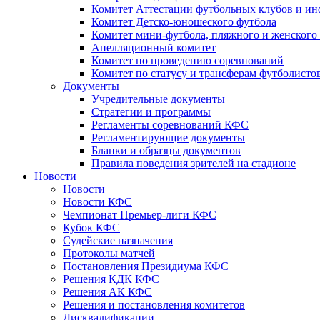
Комитет Аттестации футбольных клубов и и
Комитет Детско-юношеского футбола
Комитет мини-футбола, пляжного и женского
Апелляционный комитет
Комитет по проведению соревнований
Комитет по статусу и трансферам футболисто
Документы
Учредительные документы
Стратегии и программы
Регламенты соревнований КФС
Регламентирующие документы
Бланки и образцы документов
Правила поведения зрителей на стадионе
Новости
Новости
Новости КФС
Чемпионат Премьер-лиги КФС
Кубок КФС
Судейские назначения
Протоколы матчей
Постановления Президиума КФС
Решения КДК КФС
Решения АК КФС
Решения и постановления комитетов
Дисквалификации