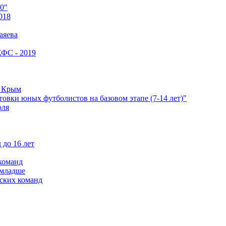
0"
018
аяева
КФС - 2019
е Крым
овки юных футболистов на базовом этапе (7-14 лет)"
оля
 до 16 лет
команд
 младше
ских команд