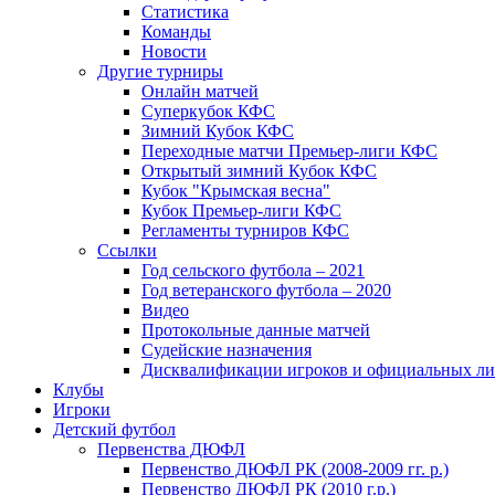
Статистика
Команды
Новости
Другие турниры
Онлайн матчей
Суперкубок КФС
Зимний Кубок КФС
Переходные матчи Премьер-лиги КФС
Открытый зимний Кубок КФС
Кубок "Крымская весна"
Кубок Премьер-лиги КФС
Регламенты турниров КФС
Ссылки
Год сельского футбола – 2021
Год ветеранского футбола – 2020
Видео
Протокольные данные матчей
Судейские назначения
Дисквалификации игроков и официальных ли
Клубы
Игроки
Детский футбол
Первенства ДЮФЛ
Первенство ДЮФЛ РК (2008-2009 гг. р.)
Первенство ДЮФЛ РК (2010 г.р.)