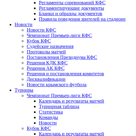
Регламенты соревнований КФС
Регламентирующие документы
Бланки и образцы документов
Правила поведения зрителей на стадионе
Новости
Новости КФС
Чемпионат Премьер-лиги КФС
Кубок КФС
Судейские назначения
Протоколы матчей
Постановления Президиума КФС
Решения КДК КФС
Решения АК КФС
Решения и постановления комитетов
Дисквалификации
Новости крымского футбола
Турниры
Чемпионат Премьер-лиги КФС
Календарь и результаты матчей
Турнирная таблица
Статистика
Команды
Новости
Кубок КФС
Календарь и результаты матчей