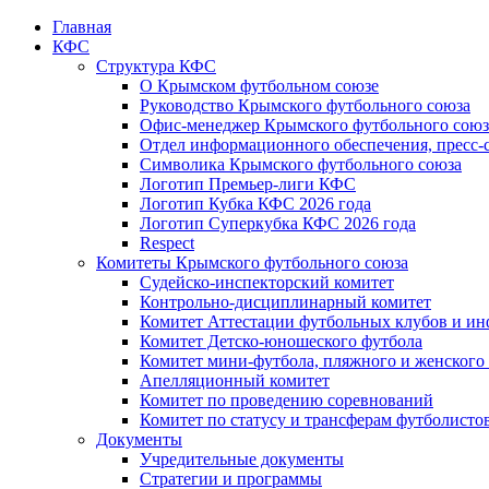
Главная
КФС
Структура КФС
О Крымском футбольном союзе
Руководство Крымского футбольного союза
Офис-менеджер Крымского футбольного союз
Отдел информационного обеспечения, пресс-
Символика Крымского футбольного союза
Логотип Премьер-лиги КФС
Логотип Кубка КФС 2026 года
Логотип Суперкубка КФС 2026 года
Respect
Комитеты Крымского футбольного союза
Судейско-инспекторский комитет
Контрольно-дисциплинарный комитет
Комитет Аттестации футбольных клубов и и
Комитет Детско-юношеского футбола
Комитет мини-футбола, пляжного и женского
Апелляционный комитет
Комитет по проведению соревнований
Комитет по статусу и трансферам футболисто
Документы
Учредительные документы
Стратегии и программы