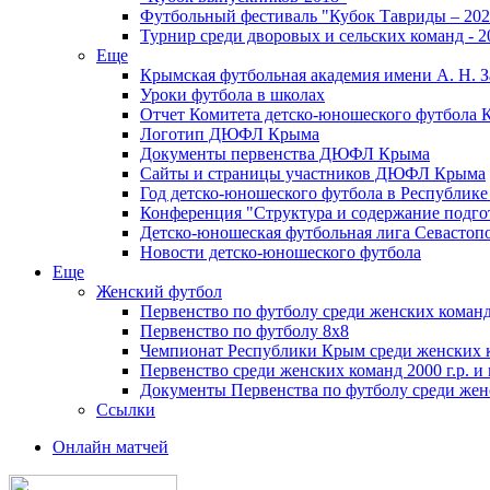
Футбольный фестиваль "Кубок Тавриды – 202
Турнир среди дворовых и сельских команд - 2
Еще
Крымская футбольная академия имени А. Н. З
Уроки футбола в школах
Отчет Комитета детско-юношеского футбола 
Логотип ДЮФЛ Крыма
Документы первенства ДЮФЛ Крыма
Сайты и страницы участников ДЮФЛ Крыма
Год детско-юношеского футбола в Республик
Конференция "Структура и содержание подгот
Детско-юношеская футбольная лига Севастоп
Новости детско-юношеского футбола
Еще
Женский футбол
Первенство по футболу среди женских команд
Первенство по футболу 8х8
Чемпионат Республики Крым среди женских 
Первенство среди женских команд 2000 г.р. и
Документы Первенства по футболу среди жен
Ссылки
Онлайн матчей