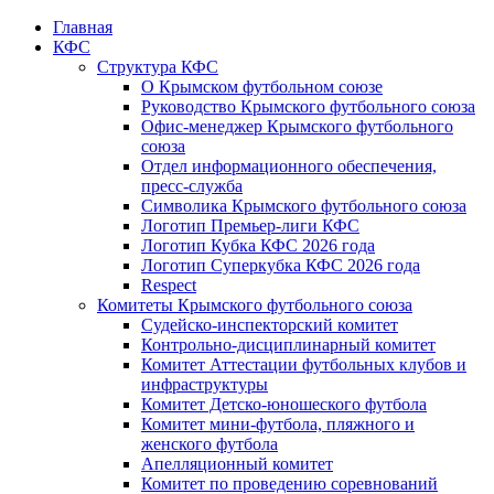
Главная
КФС
Структура КФС
О Крымском футбольном союзе
Руководство Крымского футбольного союза
Офис-менеджер Крымского футбольного
союза
Отдел информационного обеспечения,
пресс-служба
Символика Крымского футбольного союза
Логотип Премьер-лиги КФС
Логотип Кубка КФС 2026 года
Логотип Суперкубка КФС 2026 года
Respect
Комитеты Крымского футбольного союза
Судейско-инспекторский комитет
Контрольно-дисциплинарный комитет
Комитет Аттестации футбольных клубов и
инфраструктуры
Комитет Детско-юношеского футбола
Комитет мини-футбола, пляжного и
женского футбола
Апелляционный комитет
Комитет по проведению соревнований