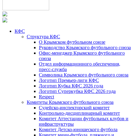
КФС
Структура КФС
О Крымском футбольном союзе
Руководство Крымского футбольного союза
Офис-менеджер Крымского футбольного
союза
Отдел информационного обеспечения,
пресс-служба
Символика Крымского футбольного союза
Логотип Премьер-лиги КФС
Логотип Кубка КФС 2026 года
Логотип Суперкубка КФС 2026 года
Respect
Комитеты Крымского футбольного союза
Судейско-инспекторский комитет
Контрольно-дисциплинарный комитет
Комитет Аттестации футбольных клубов и
инфраструктуры
Комитет Детско-юношеского футбола
Комитет мини-футбола, пляжного и