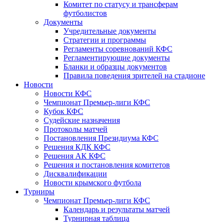
Комитет по статусу и трансферам
футболистов
Документы
Учредительные документы
Стратегии и программы
Регламенты соревнований КФС
Регламентирующие документы
Бланки и образцы документов
Правила поведения зрителей на стадионе
Новости
Новости КФС
Чемпионат Премьер-лиги КФС
Кубок КФС
Судейские назначения
Протоколы матчей
Постановления Президиума КФС
Решения КДК КФС
Решения АК КФС
Решения и постановления комитетов
Дисквалификации
Новости крымского футбола
Турниры
Чемпионат Премьер-лиги КФС
Календарь и результаты матчей
Турнирная таблица