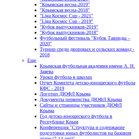
"Крымская весна-2019"
"Крымская весна-2018"
"Liga Космос Cup - 2021"
"Liga Космос Cup - 2019"
"Кубок выпускников-2019"
"Кубок выпускников-2018"
Футбольный фестиваль "Кубок Тавриды –
2020"
Турнир среди дворовых и сельских команд -
2018
Еще
Крымская футбольная академия имени А. Н.
Заяева
Уроки футбола в школах
Отчет Комитета детско-юношеского футбола
КФС - 2019
Логотип ДЮФЛ Крыма
Документы первенства ДЮФЛ Крыма
Сайты и страницы участников ДЮФЛ
Крыма
Год детско-юношеского футбола в
Республике Крым
Конференция "Структура и содержание
подготовки юных футболистов на базовом
этапе (7-14 лет)"