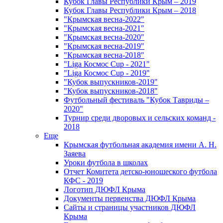
Кубок Главы Республики Крым – 2019
Кубок Главы Республики Крым – 2018
"Крымская весна-2022"
"Крымская весна-2021"
"Крымская весна-2020"
"Крымская весна-2019"
"Крымская весна-2018"
"Liga Космос Cup - 2021"
"Liga Космос Cup - 2019"
"Кубок выпускников-2019"
"Кубок выпускников-2018"
Футбольный фестиваль "Кубок Тавриды –
2020"
Турнир среди дворовых и сельских команд -
2018
Еще
Крымская футбольная академия имени А. Н.
Заяева
Уроки футбола в школах
Отчет Комитета детско-юношеского футбола
КФС - 2019
Логотип ДЮФЛ Крыма
Документы первенства ДЮФЛ Крыма
Сайты и страницы участников ДЮФЛ
Крыма