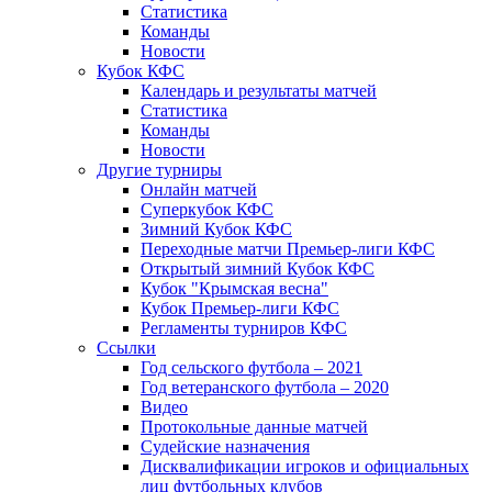
Статистика
Команды
Новости
Кубок КФС
Календарь и результаты матчей
Статистика
Команды
Новости
Другие турниры
Онлайн матчей
Суперкубок КФС
Зимний Кубок КФС
Переходные матчи Премьер-лиги КФС
Открытый зимний Кубок КФС
Кубок "Крымская весна"
Кубок Премьер-лиги КФС
Регламенты турниров КФС
Ссылки
Год сельского футбола – 2021
Год ветеранского футбола – 2020
Видео
Протокольные данные матчей
Судейские назначения
Дисквалификации игроков и официальных
лиц футбольных клубов