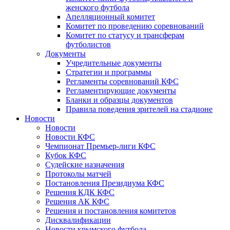
женского футбола
Апелляционный комитет
Комитет по проведению соревнований
Комитет по статусу и трансферам
футболистов
Документы
Учредительные документы
Стратегии и программы
Регламенты соревнований КФС
Регламентирующие документы
Бланки и образцы документов
Правила поведения зрителей на стадионе
Новости
Новости
Новости КФС
Чемпионат Премьер-лиги КФС
Кубок КФС
Судейские назначения
Протоколы матчей
Постановления Президиума КФС
Решения КДК КФС
Решения АК КФС
Решения и постановления комитетов
Дисквалификации
Новости крымского футбола