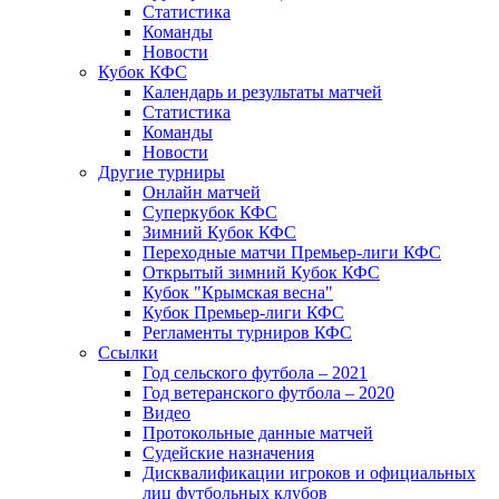
Статистика
Команды
Новости
Кубок КФС
Календарь и результаты матчей
Статистика
Команды
Новости
Другие турниры
Онлайн матчей
Суперкубок КФС
Зимний Кубок КФС
Переходные матчи Премьер-лиги КФС
Открытый зимний Кубок КФС
Кубок "Крымская весна"
Кубок Премьер-лиги КФС
Регламенты турниров КФС
Ссылки
Год сельского футбола – 2021
Год ветеранского футбола – 2020
Видео
Протокольные данные матчей
Судейские назначения
Дисквалификации игроков и официальных
лиц футбольных клубов