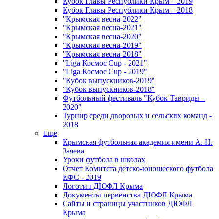
Кубок Главы Республики Крым – 2019
Кубок Главы Республики Крым – 2018
"Крымская весна-2022"
"Крымская весна-2021"
"Крымская весна-2020"
"Крымская весна-2019"
"Крымская весна-2018"
"Liga Космос Cup - 2021"
"Liga Космос Cup - 2019"
"Кубок выпускников-2019"
"Кубок выпускников-2018"
Футбольный фестиваль "Кубок Тавриды –
2020"
Турнир среди дворовых и сельских команд -
2018
Еще
Крымская футбольная академия имени А. Н.
Заяева
Уроки футбола в школах
Отчет Комитета детско-юношеского футбола
КФС - 2019
Логотип ДЮФЛ Крыма
Документы первенства ДЮФЛ Крыма
Сайты и страницы участников ДЮФЛ
Крыма