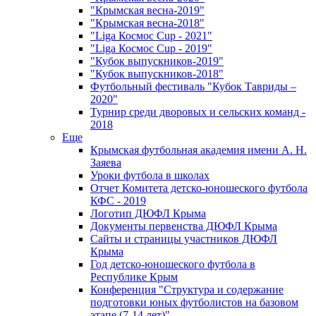
"Крымская весна-2019"
"Крымская весна-2018"
"Liga Космос Cup - 2021"
"Liga Космос Cup - 2019"
"Кубок выпускников-2019"
"Кубок выпускников-2018"
Футбольный фестиваль "Кубок Тавриды –
2020"
Турнир среди дворовых и сельских команд -
2018
Еще
Крымская футбольная академия имени А. Н.
Заяева
Уроки футбола в школах
Отчет Комитета детско-юношеского футбола
КФС - 2019
Логотип ДЮФЛ Крыма
Документы первенства ДЮФЛ Крыма
Сайты и страницы участников ДЮФЛ
Крыма
Год детско-юношеского футбола в
Республике Крым
Конференция "Структура и содержание
подготовки юных футболистов на базовом
этапе (7-14 лет)"