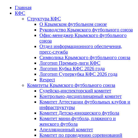
Главная
КФС
Структура КФС
О Крымском футбольном союзе
Руководство Крымского футбольного союза
Офис-менеджер Крымского футбольного
союза
Отдел информационного обеспечения,
пресс-служба
Символика Крымского футбольного союза
Логотип Премьер-лиги КФС
Логотип Кубка КФС 2026 года
Логотип Суперкубка КФС 2026 года
Respect
Комитеты Крымского футбольного союза
Судейско-инспекторский комитет
Контрольно-дисциплинарный комитет
Комитет Аттестации футбольных клубов и
инфраструктуры
Комитет Детско-юношеского футбола
Комитет мини-футбола, пляжного и
женского футбола
Апелляционный комитет
Комитет по проведению соревнований