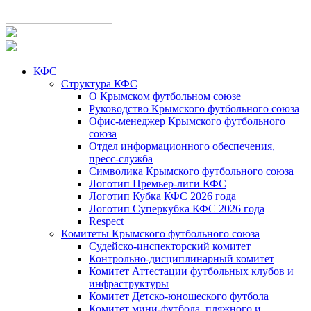
КФС
Структура КФС
О Крымском футбольном союзе
Руководство Крымского футбольного союза
Офис-менеджер Крымского футбольного
союза
Отдел информационного обеспечения,
пресс-служба
Символика Крымского футбольного союза
Логотип Премьер-лиги КФС
Логотип Кубка КФС 2026 года
Логотип Суперкубка КФС 2026 года
Respect
Комитеты Крымского футбольного союза
Судейско-инспекторский комитет
Контрольно-дисциплинарный комитет
Комитет Аттестации футбольных клубов и
инфраструктуры
Комитет Детско-юношеского футбола
Комитет мини-футбола, пляжного и