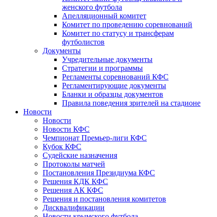
женского футбола
Апелляционный комитет
Комитет по проведению соревнований
Комитет по статусу и трансферам
футболистов
Документы
Учредительные документы
Стратегии и программы
Регламенты соревнований КФС
Регламентирующие документы
Бланки и образцы документов
Правила поведения зрителей на стадионе
Новости
Новости
Новости КФС
Чемпионат Премьер-лиги КФС
Кубок КФС
Судейские назначения
Протоколы матчей
Постановления Президиума КФС
Решения КДК КФС
Решения АК КФС
Решения и постановления комитетов
Дисквалификации
Новости крымского футбола