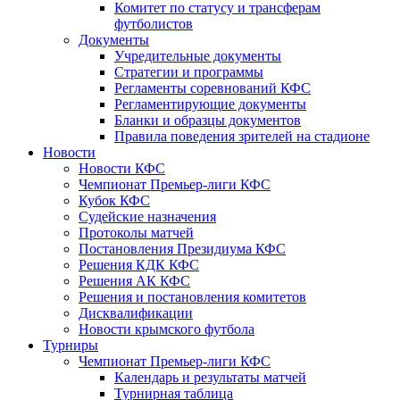
Комитет по статусу и трансферам
футболистов
Документы
Учредительные документы
Стратегии и программы
Регламенты соревнований КФС
Регламентирующие документы
Бланки и образцы документов
Правила поведения зрителей на стадионе
Новости
Новости КФС
Чемпионат Премьер-лиги КФС
Кубок КФС
Судейские назначения
Протоколы матчей
Постановления Президиума КФС
Решения КДК КФС
Решения АК КФС
Решения и постановления комитетов
Дисквалификации
Новости крымского футбола
Турниры
Чемпионат Премьер-лиги КФС
Календарь и результаты матчей
Турнирная таблица