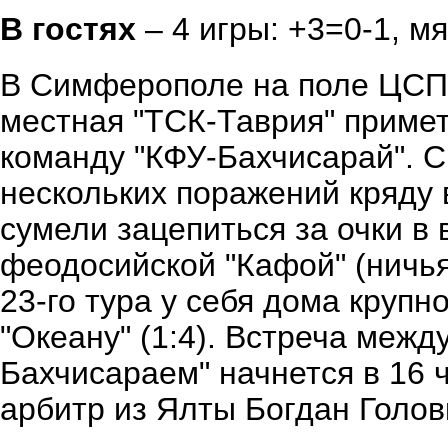
В гостях
– 4 игры: +3=0-1, мя
В Симферополе на поле ЦСПС
местная "ТСК-Таврия" приме
команду "КФУ-Бахчисарай". 
нескольких поражений кряду 
сумели зацепиться за очки в
феодосийской "Кафой" (ничья 
23-го тура у себя дома крупн
"Океану" (1:4). Встреча межд
Бахчисараем" начнется в 16 
арбитр из Ялты Богдан Голов