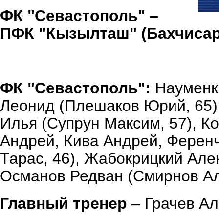
ФК "Севастополь" –
ПФК "Кызылташ" (Бахчисара
ФК "Севастополь":
Науменко
Леонид (Плешаков Юрий, 65)
Илья (Супрун Максим, 57), К
Андрей, Кива Андрей, Ферен
Тарас, 46), Жабокрицкий Але
Османов Редван (Смирнов Ал
Главный тренер
– Грачев Ал