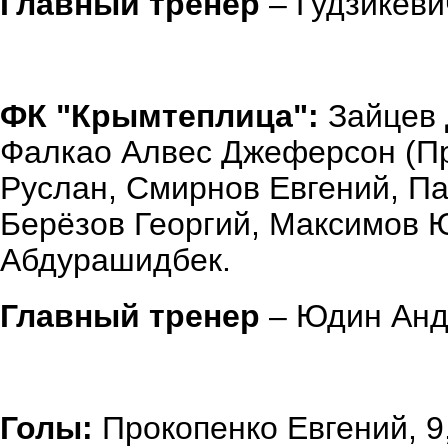
Главный тренер
– Гудзикеви
ФК "Крымтеплица":
Зайцев 
Фалкао Алвес Джеферсон (Пр
Руслан, Смирнов Евгений, Па
Берёзов Георгий, Максимов Ю
Абдурашидбек.
Главный тренер
– Юдин Анд
Голы:
Прокопенко Евгений, 9