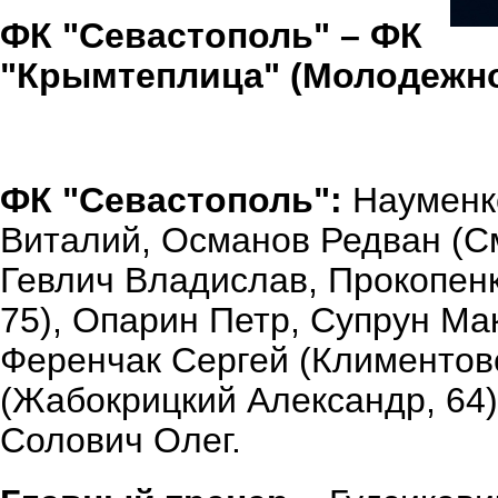
ФК "Севастополь" – ФК
"Крымтеплица" (Молодежное
ФК "Севастополь":
Науменк
Виталий, Османов Редван (См
Гевлич Владислав, Прокопен
75), Опарин Петр, Супрун Мак
Ференчак Сергей (Климентовс
(Жабокрицкий Александр, 64)
Солович Олег.