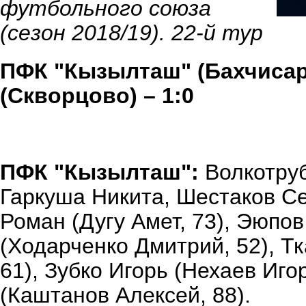
футбольного союза
(сезон 2018/19). 22-й тур
ПФК "Кызылташ" (Бахчисар
(Скворцово) – 1:0
ПФК "Кызылташ":
Волкотруб
Гаркуша Никита, Шестаков Се
Роман (Дугу Амет, 73), Эюпо
(Ходарченко Дмитрий, 52), Т
61), Зубко Игорь (Нехаев Иго
(Каштанов Алексей, 88).