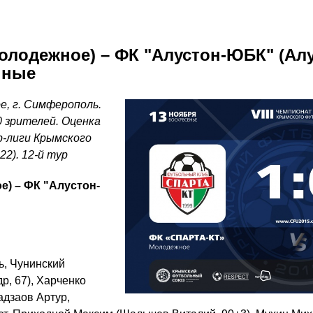
олодежное) – ФК "Алустон-ЮБК" (Алуш
нные
е, г. Симферополь.
 зрителей. Оценка
р-лиги Крымского
22). 12-й тур
е) – ФК "Алустон-
, Чунинский
р, 67), Харченко
адзаов Артур,