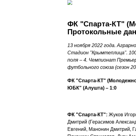
ФК "Спарта-КТ" (М
Протокольные да
13 ноября 2022 года. Аграрно
Стадион "Крымтеплица". 100
поля – 4. Чемпионат Премье
футбольного союза (сезон 20
ФК "Спарта-КТ" (Молодежно
ЮБК" (Алушта) – 1:0
ФК "Спарта-КТ":
Жуков Игорь
Дмитрий (Герасимов Александ
Евгений, Манонин Дмитрий, Г