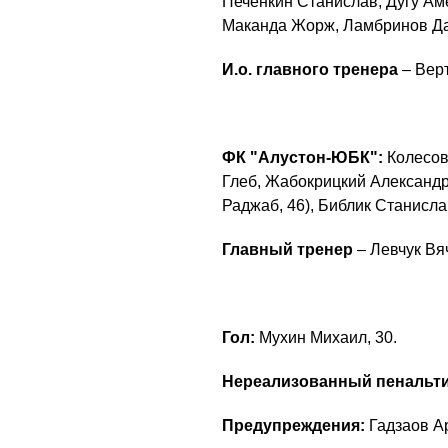
Печенкин Станислав, Дугу Ам
Маканда Жорж, Ламбринов Дан
И.о. главного тренера
– Вер
ФК "Алустон-ЮБК":
Колесов
Глеб, Жабокрицкий Александр
Раджаб, 46), Библик Станисла
Главный тренер
– Левчук Вя
Гол:
Мухин Михаил, 30.
Нереализованный пенальти
Предупреждения:
Гадзаов Ар