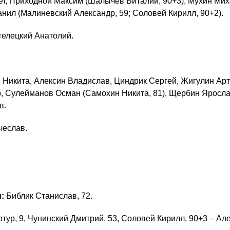
ет, Приходной Максим (Шалычев Виталий, 90+3), Мухин Мих
ил (Малиневский Александр, 59; Соловей Кирилл, 90+2).
телецкий Анатолий.
 Никита, Алексин Владислав, Циндрик Сергей, Жигулин Арт
, Сулейманов Осман (Самохин Никита, 81), Щербин Яросла
в.
чеслав.
:
Библик Станислав, 72.
тур, 9, Чунинский Дмитрий, 53, Соловей Кирилл, 90+3 – Ал