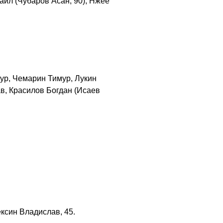
аил (Чубаров Асан, 90), Нжее
ур, Чемарин Тимур, Лукин
в, Красилов Богдан (Исаев
ексин Владислав, 45.