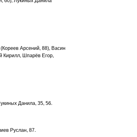
н, 60), Лукиных Данила
(Кореев Арсений, 88), Васин
й Кирилл, Шпарёв Егор,
Лукиных Данила, 35, 56.
иев Руслан, 87.