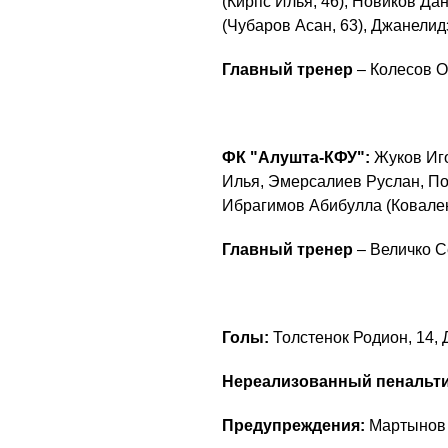
(Кирпс Илья, 46), Новиков Да
(Чубаров Асан, 63), Джанелид
Главный тренер
– Колесов О
ФК "Алушта-КФУ":
Жуков Иго
Илья, Эмерсалиев Руслан, По
Ибрагимов Абибулла (Ковален
Главный тренер
– Величко С
Голы:
Толстенок Родион, 14, Д
Нереализованный пенальти
Предупреждения:
Мартынов В