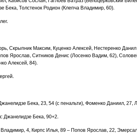
нил, Кабисов Сослан, Гаглоев Батраз (Белоцерковский Виле
зе Бека, Толстенок Родион (Клепча Владимир, 60).
лег.
рь, Скрыпник Максим, Куценко Алексей, Нестеренко Данил 
пов Ярослав, Ситников Денис (Лосенко Вадим, 62), Солове
ко Алексей, 84).
ергей.
жанелидзе Бека, 23, 54 (с пенальти), Фоменко Даниил, 27, 
:
Джанелидзе Бека, 90+2.
ладимир, 4, Кирпс Илья, 89 – Попов Ярослав, 22, Эмерсал