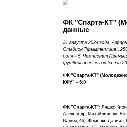
ФК "Спарта-КТ" (М
данные
31 августа 2024 года. Аграр
Стадион "Крымтеплица". 250
поля – 5. Чемпионат Премье
футбольного союза (сезон 20
ФК "Спарта-КТ" (Молодежно
КФУ" – 6:0
ФК "Спарта-КТ":
Ляшко Кири
Александр, Михайличенко Бог
Вадим, 46), Фоменко Даниил