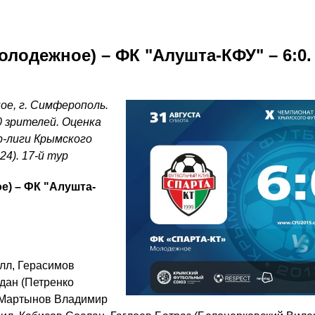
олодежное) – ФК "Алушта-КФУ" – 6:0
ное, г. Симферополь.
 зрителей. Оценка
р-лиги Крымского
24). 17-й тур
е) – ФК "Алушта-
лл, Герасимов
дан (Петренко
, Мартынов Владимир