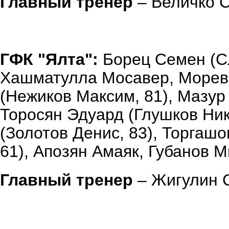
Главный тренер
– Величко С
ГФК "Ялта":
Борец Семен (Сл
Хашматулла Мосавер, Морев 
(Нежиков Максим, 81), Мазур
Торосян Эдуард (Глушков Ник
(Золотов Денис, 83), Торгаш
61), Апозян Амаяк, Губанов М
Главный тренер
– Жигулин С