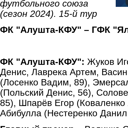
футбольного союза
(сезон 2024). 15-й тур
ФК "Алушта-КФУ" – ГФК "Ялт
ФК "Алушта-КФУ":
Жуков Иго
Денис, Лаврека Артем, Васи
(Лосенко Вадим, 89), Эмерса
(Польский Денис, 56), Солов
85), Шпарёв Егор (Коваленко
Абибулла (Нестеренко Данил,