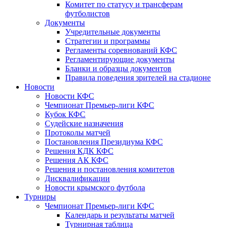
Комитет по статусу и трансферам
футболистов
Документы
Учредительные документы
Стратегии и программы
Регламенты соревнований КФС
Регламентирующие документы
Бланки и образцы документов
Правила поведения зрителей на стадионе
Новости
Новости КФС
Чемпионат Премьер-лиги КФС
Кубок КФС
Судейские назначения
Протоколы матчей
Постановления Президиума КФС
Решения КДК КФС
Решения АК КФС
Решения и постановления комитетов
Дисквалификации
Новости крымского футбола
Турниры
Чемпионат Премьер-лиги КФС
Календарь и результаты матчей
Турнирная таблица