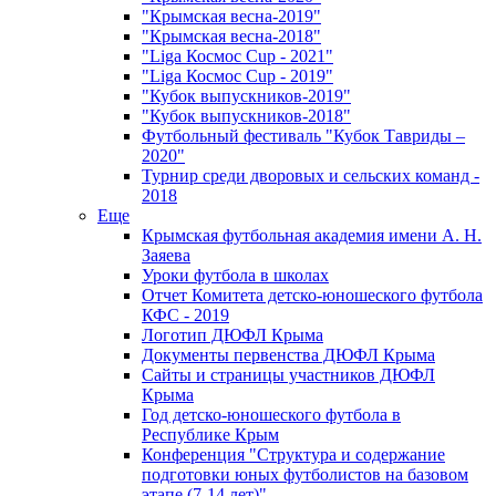
"Крымская весна-2019"
"Крымская весна-2018"
"Liga Космос Cup - 2021"
"Liga Космос Cup - 2019"
"Кубок выпускников-2019"
"Кубок выпускников-2018"
Футбольный фестиваль "Кубок Тавриды –
2020"
Турнир среди дворовых и сельских команд -
2018
Еще
Крымская футбольная академия имени А. Н.
Заяева
Уроки футбола в школах
Отчет Комитета детско-юношеского футбола
КФС - 2019
Логотип ДЮФЛ Крыма
Документы первенства ДЮФЛ Крыма
Сайты и страницы участников ДЮФЛ
Крыма
Год детско-юношеского футбола в
Республике Крым
Конференция "Структура и содержание
подготовки юных футболистов на базовом
этапе (7-14 лет)"