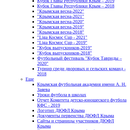
Кубок Главы Республики Крым – 2019
Кубок Главы Республики Крым – 2018
"Крымская весна-2022"
"Крымская весна-2021"
"Крымская весна-2020"
"Крымская весна-2019"
"Крымская весна-2018"
"Liga Космос Cup - 2021"
"Liga Космос Cup - 2019"
"Кубок выпускников-2019"
"Кубок выпускников-2018"
Футбольный фестиваль "Кубок Тавриды –
2020"
Турнир среди дворовых и сельских команд -
2018
Еще
Крымская футбольная академия имени А. Н.
Заяева
Уроки футбола в школах
Отчет Комитета детско-юношеского футбола
КФС - 2019
Логотип ДЮФЛ Крыма
Документы первенства ДЮФЛ Крыма
Сайты и страницы участников ДЮФЛ
Крыма