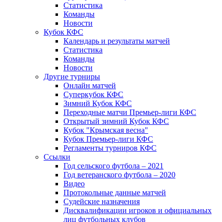
Статистика
Команды
Новости
Кубок КФС
Календарь и результаты матчей
Статистика
Команды
Новости
Другие турниры
Онлайн матчей
Суперкубок КФС
Зимний Кубок КФС
Переходные матчи Премьер-лиги КФС
Открытый зимний Кубок КФС
Кубок "Крымская весна"
Кубок Премьер-лиги КФС
Регламенты турниров КФС
Ссылки
Год сельского футбола – 2021
Год ветеранского футбола – 2020
Видео
Протокольные данные матчей
Судейские назначения
Дисквалификации игроков и официальных
лиц футбольных клубов