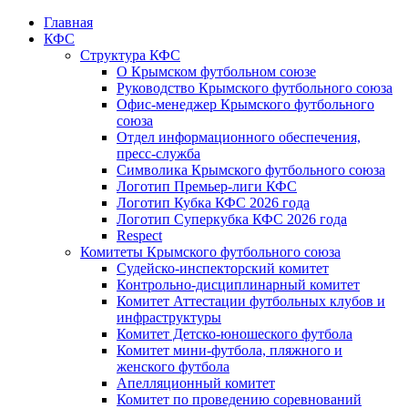
Главная
КФС
Структура КФС
О Крымском футбольном союзе
Руководство Крымского футбольного союза
Офис-менеджер Крымского футбольного
союза
Отдел информационного обеспечения,
пресс-служба
Символика Крымского футбольного союза
Логотип Премьер-лиги КФС
Логотип Кубка КФС 2026 года
Логотип Суперкубка КФС 2026 года
Respect
Комитеты Крымского футбольного союза
Судейско-инспекторский комитет
Контрольно-дисциплинарный комитет
Комитет Аттестации футбольных клубов и
инфраструктуры
Комитет Детско-юношеского футбола
Комитет мини-футбола, пляжного и
женского футбола
Апелляционный комитет
Комитет по проведению соревнований