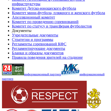
инфраструктуры
Комитет Детско-юношеского футбола
Комитет мини-футбола, пляжного и женского футбола
Апелляционный комитет
Комитет по проведению соревнований
Комитет по статусу и трансферам футболистов
Документы
Учредительные документы
Стратегии и программы
Регламенты соревнований КФС
Регламентирующие документы
Бланки и образцы документов
Правила поведения зрителей на стадионе
информационный партнер
информационный
партнер