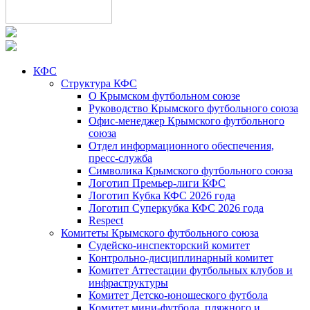
КФС
Структура КФС
О Крымском футбольном союзе
Руководство Крымского футбольного союза
Офис-менеджер Крымского футбольного
союза
Отдел информационного обеспечения,
пресс-служба
Символика Крымского футбольного союза
Логотип Премьер-лиги КФС
Логотип Кубка КФС 2026 года
Логотип Суперкубка КФС 2026 года
Respect
Комитеты Крымского футбольного союза
Судейско-инспекторский комитет
Контрольно-дисциплинарный комитет
Комитет Аттестации футбольных клубов и
инфраструктуры
Комитет Детско-юношеского футбола
Комитет мини-футбола, пляжного и