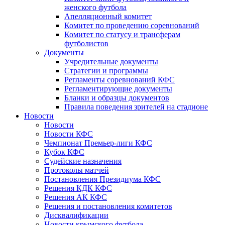
женского футбола
Апелляционный комитет
Комитет по проведению соревнований
Комитет по статусу и трансферам
футболистов
Документы
Учредительные документы
Стратегии и программы
Регламенты соревнований КФС
Регламентирующие документы
Бланки и образцы документов
Правила поведения зрителей на стадионе
Новости
Новости
Новости КФС
Чемпионат Премьер-лиги КФС
Кубок КФС
Судейские назначения
Протоколы матчей
Постановления Президиума КФС
Решения КДК КФС
Решения АК КФС
Решения и постановления комитетов
Дисквалификации
Новости крымского футбола