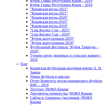
Кубок Главы Республики Крым – 2019
Кубок Главы Республики Крым – 2018
"Крымская весна-2022"
"Крымская весна-2021"
"Крымская весна-2020"
"Крымская весна-2019"
"Крымская весна-2018"
"Liga Космос Cup - 2021"
"Liga Космос Cup - 2019"
"Кубок выпускников-2019"
"Кубок выпускников-2018"
Футбольный фестиваль "Кубок Тавриды –
2020"
Турнир среди дворовых и сельских команд -
2018
Еще
Крымская футбольная академия имени А. Н.
Заяева
Уроки футбола в школах
Отчет Комитета детско-юношеского футбола
КФС - 2019
Логотип ДЮФЛ Крыма
Документы первенства ДЮФЛ Крыма
Сайты и страницы участников ДЮФЛ
Крыма