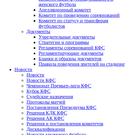
женского футбола
Апелляционный комитет
Комитет по проведению соревнований
Комитет по статусу и трансферам
футболистов
Документы
Учредительные документы
Стратегии и программы
Регламенты соревнований КФС
Регламентирующие документы
Бланки и образцы документов
Правила поведения зрителей на стадионе
Новости
Новости
Новости КФС
Чемпионат Премьер-лиги КФС
Кубок КФС
Судейские назначения
Протоколы матчей
Постановления Президиума КФС
Решения КДК КФС
Решения АК КФС
Решения и постановления комитетов
Дисквалификации
Новости крымского футбола