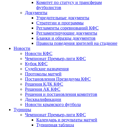
Комитет по статусу и трансферам
футболистов
Документы
Учредительные документы
Стратегии и программы
Регламенты соревнований КФС
Регламентирующие документы
Бланки и образцы документов
Правила поведения зрителей на стадионе
Новости
Новости КФС
Чемпионат Премьер-лиги КФС
Кубок КФС
Судейские назначения
Протоколы матчей
Постановления Президиума КФС
Решения КДК КФС
Решения АК КФС
Решения и постановления комитетов
Дисквалификации
Новости крымского футбола
Турниры
Чемпионат Премьер-лиги КФС
Календарь и результаты матчей
Турнирная таблица