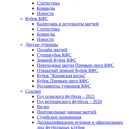
Статистика
Команды
Новости
Кубок КФС
Календарь и результаты матчей
Статистика
Команды
Новости
Другие турниры
Онлайн матчей
Суперкубок КФС
Зимний Кубок КФС
Переходные матчи Премьер-лиги КФС
Открытый зимний Кубок КФС
Кубок "Крымская весна"
Кубок Премьер-лиги КФС
Регламенты турниров КФС
Ссылки
Год сельского футбола – 2021
Год ветеранского футбола – 2020
Видео
Протокольные данные матчей
Судейские назначения
Дисквалификации игроков и официальных
лиц футбольных клубов