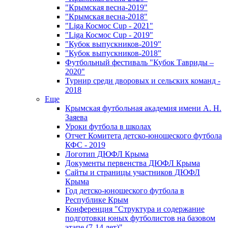
"Крымская весна-2019"
"Крымская весна-2018"
"Liga Космос Cup - 2021"
"Liga Космос Cup - 2019"
"Кубок выпускников-2019"
"Кубок выпускников-2018"
Футбольный фестиваль "Кубок Тавриды –
2020"
Турнир среди дворовых и сельских команд -
2018
Еще
Крымская футбольная академия имени А. Н.
Заяева
Уроки футбола в школах
Отчет Комитета детско-юношеского футбола
КФС - 2019
Логотип ДЮФЛ Крыма
Документы первенства ДЮФЛ Крыма
Сайты и страницы участников ДЮФЛ
Крыма
Год детско-юношеского футбола в
Республике Крым
Конференция "Структура и содержание
подготовки юных футболистов на базовом
этапе (7-14 лет)"