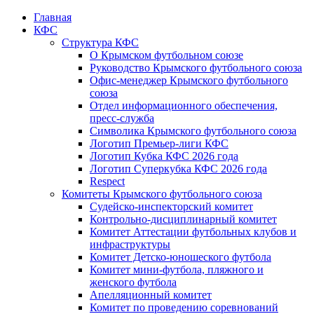
Главная
КФС
Структура КФС
О Крымском футбольном союзе
Руководство Крымского футбольного союза
Офис-менеджер Крымского футбольного
союза
Отдел информационного обеспечения,
пресс-служба
Символика Крымского футбольного союза
Логотип Премьер-лиги КФС
Логотип Кубка КФС 2026 года
Логотип Суперкубка КФС 2026 года
Respect
Комитеты Крымского футбольного союза
Судейско-инспекторский комитет
Контрольно-дисциплинарный комитет
Комитет Аттестации футбольных клубов и
инфраструктуры
Комитет Детско-юношеского футбола
Комитет мини-футбола, пляжного и
женского футбола
Апелляционный комитет
Комитет по проведению соревнований