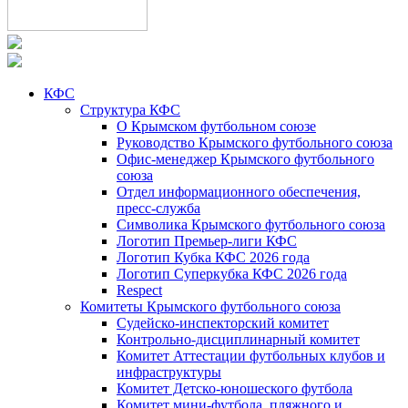
КФС
Структура КФС
О Крымском футбольном союзе
Руководство Крымского футбольного союза
Офис-менеджер Крымского футбольного
союза
Отдел информационного обеспечения,
пресс-служба
Символика Крымского футбольного союза
Логотип Премьер-лиги КФС
Логотип Кубка КФС 2026 года
Логотип Суперкубка КФС 2026 года
Respect
Комитеты Крымского футбольного союза
Судейско-инспекторский комитет
Контрольно-дисциплинарный комитет
Комитет Аттестации футбольных клубов и
инфраструктуры
Комитет Детско-юношеского футбола
Комитет мини-футбола, пляжного и