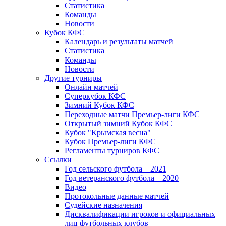
Статистика
Команды
Новости
Кубок КФС
Календарь и результаты матчей
Статистика
Команды
Новости
Другие турниры
Онлайн матчей
Суперкубок КФС
Зимний Кубок КФС
Переходные матчи Премьер-лиги КФС
Открытый зимний Кубок КФС
Кубок "Крымская весна"
Кубок Премьер-лиги КФС
Регламенты турниров КФС
Ссылки
Год сельского футбола – 2021
Год ветеранского футбола – 2020
Видео
Протокольные данные матчей
Судейские назначения
Дисквалификации игроков и официальных
лиц футбольных клубов