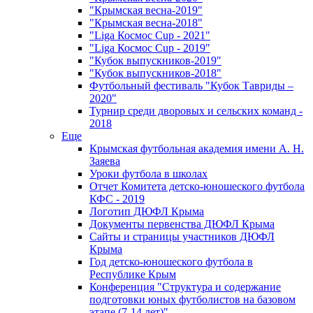
"Крымская весна-2019"
"Крымская весна-2018"
"Liga Космос Cup - 2021"
"Liga Космос Cup - 2019"
"Кубок выпускников-2019"
"Кубок выпускников-2018"
Футбольный фестиваль "Кубок Тавриды –
2020"
Турнир среди дворовых и сельских команд -
2018
Еще
Крымская футбольная академия имени А. Н.
Заяева
Уроки футбола в школах
Отчет Комитета детско-юношеского футбола
КФС - 2019
Логотип ДЮФЛ Крыма
Документы первенства ДЮФЛ Крыма
Сайты и страницы участников ДЮФЛ
Крыма
Год детско-юношеского футбола в
Республике Крым
Конференция "Структура и содержание
подготовки юных футболистов на базовом
этапе (7-14 лет)"