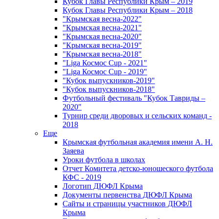
Кубок Главы Республики Крым – 2019
Кубок Главы Республики Крым – 2018
"Крымская весна-2022"
"Крымская весна-2021"
"Крымская весна-2020"
"Крымская весна-2019"
"Крымская весна-2018"
"Liga Космос Cup - 2021"
"Liga Космос Cup - 2019"
"Кубок выпускников-2019"
"Кубок выпускников-2018"
Футбольный фестиваль "Кубок Тавриды –
2020"
Турнир среди дворовых и сельских команд -
2018
Еще
Крымская футбольная академия имени А. Н.
Заяева
Уроки футбола в школах
Отчет Комитета детско-юношеского футбола
КФС - 2019
Логотип ДЮФЛ Крыма
Документы первенства ДЮФЛ Крыма
Сайты и страницы участников ДЮФЛ
Крыма