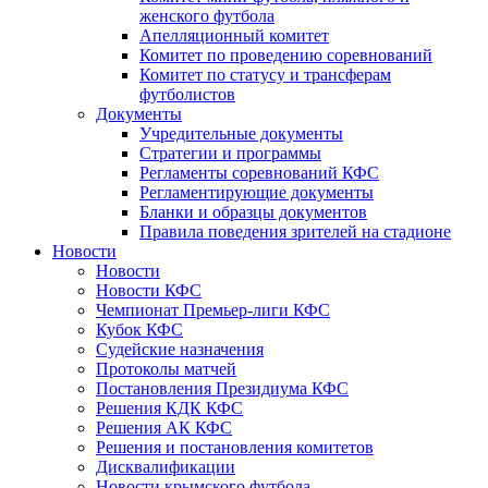
женского футбола
Апелляционный комитет
Комитет по проведению соревнований
Комитет по статусу и трансферам
футболистов
Документы
Учредительные документы
Стратегии и программы
Регламенты соревнований КФС
Регламентирующие документы
Бланки и образцы документов
Правила поведения зрителей на стадионе
Новости
Новости
Новости КФС
Чемпионат Премьер-лиги КФС
Кубок КФС
Судейские назначения
Протоколы матчей
Постановления Президиума КФС
Решения КДК КФС
Решения АК КФС
Решения и постановления комитетов
Дисквалификации
Новости крымского футбола