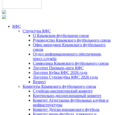
КФС
Структура КФС
О Крымском футбольном союзе
Руководство Крымского футбольного союза
Офис-менеджер Крымского футбольного
союза
Отдел информационного обеспечения,
пресс-служба
Символика Крымского футбольного союза
Логотип Премьер-лиги КФС
Логотип Кубка КФС 2026 года
Логотип Суперкубка КФС 2026 года
Respect
Комитеты Крымского футбольного союза
Судейско-инспекторский комитет
Контрольно-дисциплинарный комитет
Комитет Аттестации футбольных клубов и
инфраструктуры
Комитет Детско-юношеского футбола
Комитет мини-футбола, пляжного и