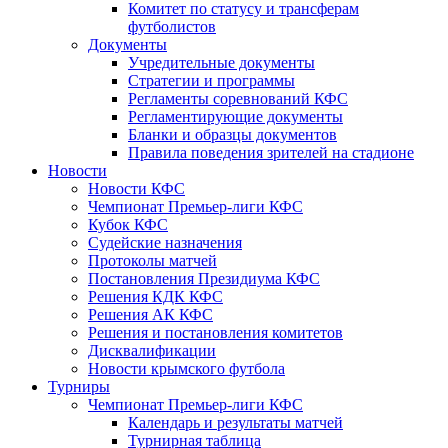
Комитет по статусу и трансферам
футболистов
Документы
Учредительные документы
Стратегии и программы
Регламенты соревнований КФС
Регламентирующие документы
Бланки и образцы документов
Правила поведения зрителей на стадионе
Новости
Новости КФС
Чемпионат Премьер-лиги КФС
Кубок КФС
Судейские назначения
Протоколы матчей
Постановления Президиума КФС
Решения КДК КФС
Решения АК КФС
Решения и постановления комитетов
Дисквалификации
Новости крымского футбола
Турниры
Чемпионат Премьер-лиги КФС
Календарь и результаты матчей
Турнирная таблица