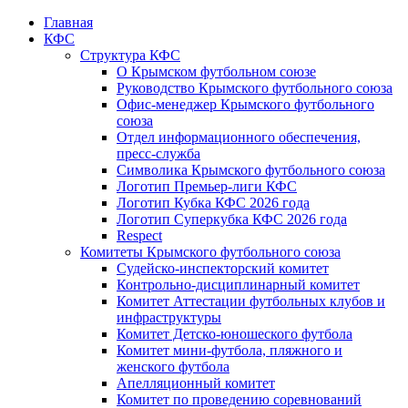
Главная
КФС
Структура КФС
О Крымском футбольном союзе
Руководство Крымского футбольного союза
Офис-менеджер Крымского футбольного
союза
Отдел информационного обеспечения,
пресс-служба
Символика Крымского футбольного союза
Логотип Премьер-лиги КФС
Логотип Кубка КФС 2026 года
Логотип Суперкубка КФС 2026 года
Respect
Комитеты Крымского футбольного союза
Судейско-инспекторский комитет
Контрольно-дисциплинарный комитет
Комитет Аттестации футбольных клубов и
инфраструктуры
Комитет Детско-юношеского футбола
Комитет мини-футбола, пляжного и
женского футбола
Апелляционный комитет
Комитет по проведению соревнований