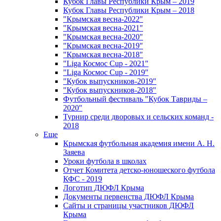
Кубок Главы Республики Крым – 2019
Кубок Главы Республики Крым – 2018
"Крымская весна-2022"
"Крымская весна-2021"
"Крымская весна-2020"
"Крымская весна-2019"
"Крымская весна-2018"
"Liga Космос Cup - 2021"
"Liga Космос Cup - 2019"
"Кубок выпускников-2019"
"Кубок выпускников-2018"
Футбольный фестиваль "Кубок Тавриды –
2020"
Турнир среди дворовых и сельских команд -
2018
Еще
Крымская футбольная академия имени А. Н.
Заяева
Уроки футбола в школах
Отчет Комитета детско-юношеского футбола
КФС - 2019
Логотип ДЮФЛ Крыма
Документы первенства ДЮФЛ Крыма
Сайты и страницы участников ДЮФЛ
Крыма