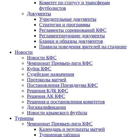
Комитет по статусу и трансферам
футболистов
Документы
Учредительные документы
Стратегии и программы
Регламенты соревнований КФС
Регламентирующие документы
Бланки и образцы документов
Правила поведения зрителей на стадионе
Новости
Новости КФС
Чемпионат Премьер-лиги КФС
Кубок КФС
Судейские назначения
Протоколы матчей
Постановления Президиума КФС
Решения КДК КФС
Решения АК КФС
Решения и постановления комитетов
Дисквалификации
Новости крымского футбола
Турниры
Чемпионат Премьер-лиги КФС
Календарь и результаты матчей
Турнирная таблица