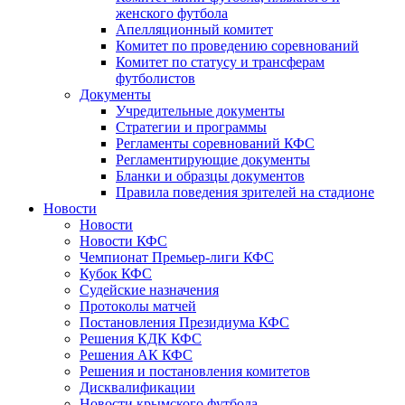
женского футбола
Апелляционный комитет
Комитет по проведению соревнований
Комитет по статусу и трансферам
футболистов
Документы
Учредительные документы
Стратегии и программы
Регламенты соревнований КФС
Регламентирующие документы
Бланки и образцы документов
Правила поведения зрителей на стадионе
Новости
Новости
Новости КФС
Чемпионат Премьер-лиги КФС
Кубок КФС
Судейские назначения
Протоколы матчей
Постановления Президиума КФС
Решения КДК КФС
Решения АК КФС
Решения и постановления комитетов
Дисквалификации
Новости крымского футбола