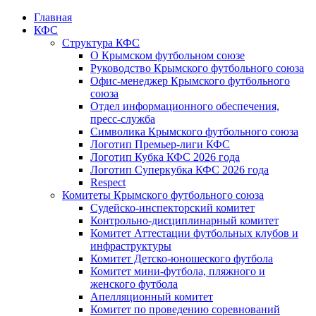
Главная
КФС
Структура КФС
О Крымском футбольном союзе
Руководство Крымского футбольного союза
Офис-менеджер Крымского футбольного
союза
Отдел информационного обеспечения,
пресс-служба
Символика Крымского футбольного союза
Логотип Премьер-лиги КФС
Логотип Кубка КФС 2026 года
Логотип Суперкубка КФС 2026 года
Respect
Комитеты Крымского футбольного союза
Судейско-инспекторский комитет
Контрольно-дисциплинарный комитет
Комитет Аттестации футбольных клубов и
инфраструктуры
Комитет Детско-юношеского футбола
Комитет мини-футбола, пляжного и
женского футбола
Апелляционный комитет
Комитет по проведению соревнований