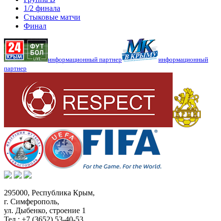
1/2 финала
Стыковые матчи
Финал
информационный партнер
информационный
партнер
295000,
Республика Крым
,
г. Симферополь
,
ул. Дыбенко, строение 1
Тел.:
+7 (3652) 53-40-53