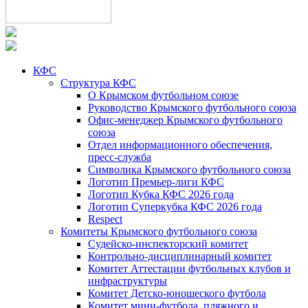
КФС
Структура КФС
О Крымском футбольном союзе
Руководство Крымского футбольного союза
Офис-менеджер Крымского футбольного
союза
Отдел информационного обеспечения,
пресс-служба
Символика Крымского футбольного союза
Логотип Премьер-лиги КФС
Логотип Кубка КФС 2026 года
Логотип Суперкубка КФС 2026 года
Respect
Комитеты Крымского футбольного союза
Судейско-инспекторский комитет
Контрольно-дисциплинарный комитет
Комитет Аттестации футбольных клубов и
инфраструктуры
Комитет Детско-юношеского футбола
Комитет мини-футбола, пляжного и