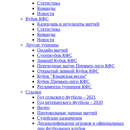
Статистика
Команды
Новости
Кубок КФС
Календарь и результаты матчей
Статистика
Команды
Новости
Другие турниры
Онлайн матчей
Суперкубок КФС
Зимний Кубок КФС
Переходные матчи Премьер-лиги КФС
Открытый зимний Кубок КФС
Кубок "Крымская весна"
Кубок Премьер-лиги КФС
Регламенты турниров КФС
Ссылки
Год сельского футбола – 2021
Год ветеранского футбола – 2020
Видео
Протокольные данные матчей
Судейские назначения
Дисквалификации игроков и официальных
лиц футбольных клубов