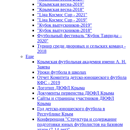
"Крымская весна-2019"
"Крымская весна-2018"
"Liga Космос Cup - 2021"
"Liga Космос Cup - 2019"
"Кубок выпускников-2019"
"Кубок выпускников-2018"
Футбольный фестиваль "Кубок Тавриды –
2020"
Турнир среди дворовых и сельских команд -
2018
Еще
Крымская футбольная академия имени А. Н.
Заяева
Уроки футбола в школах
Отчет Комитета детско-юношеского футбола
КФС - 2019
Логотип ДЮФЛ Крыма
Документы первенства ДЮФЛ Крыма
Сайты и страницы участников ДЮФЛ
Крыма
Год детско-юношеского футбола в
Республике Крым
Конференция "Структура и содержание
подготовки юных футболистов на базовом
этапе (7-14 лет)"