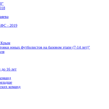
0"
018
аяева
КФС - 2019
е Крым
овки юных футболистов на базовом этапе (7-14 лет)"
оля
 до 16 лет
команд
 младше
ских команд