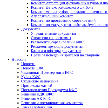
Комитет Аттестации футбольных клубов и и
Комитет Детско-юношеского футбола
Комитет мини-футбола, пляжного и женского
Апелляционный комитет
Комитет по проведению соревнований
Комитет по статусу и трансферам футболисто
Документы
Учредительные документы
Стратегии и программы
Регламенты соревнований КФС
Регламентирующие документы
Бланки и образцы документов
Правила поведения зрителей на стадионе
Новости
Новости
Новости КФС
Чемпионат Премьер-лиги КФС
Кубок КФС
Судейские назначения
Протоколы матчей
Постановления Президиума КФС
Решения КДК КФС
Решения АК КФС
Решения и постановления комитетов
Дисквалификации