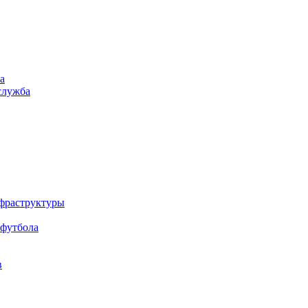
а
служба
нфраструктуры
 футбола
в