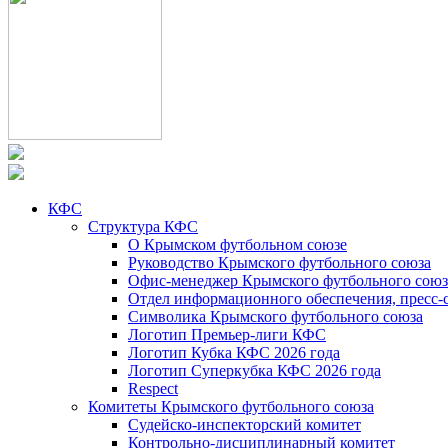
КФС
Структура КФС
О Крымском футбольном союзе
Руководство Крымского футбольного союза
Офис-менеджер Крымского футбольного союз
Отдел информационного обеспечения, пресс-
Символика Крымского футбольного союза
Логотип Премьер-лиги КФС
Логотип Кубка КФС 2026 года
Логотип Суперкубка КФС 2026 года
Respect
Комитеты Крымского футбольного союза
Судейско-инспекторский комитет
Контрольно-дисциплинарный комитет