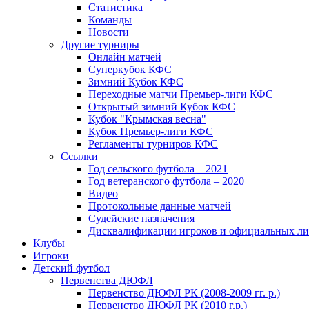
Статистика
Команды
Новости
Другие турниры
Онлайн матчей
Суперкубок КФС
Зимний Кубок КФС
Переходные матчи Премьер-лиги КФС
Открытый зимний Кубок КФС
Кубок "Крымская весна"
Кубок Премьер-лиги КФС
Регламенты турниров КФС
Ссылки
Год сельского футбола – 2021
Год ветеранского футбола – 2020
Видео
Протокольные данные матчей
Судейские назначения
Дисквалификации игроков и официальных ли
Клубы
Игроки
Детский футбол
Первенства ДЮФЛ
Первенство ДЮФЛ РК (2008-2009 гг. р.)
Первенство ДЮФЛ РК (2010 г.р.)