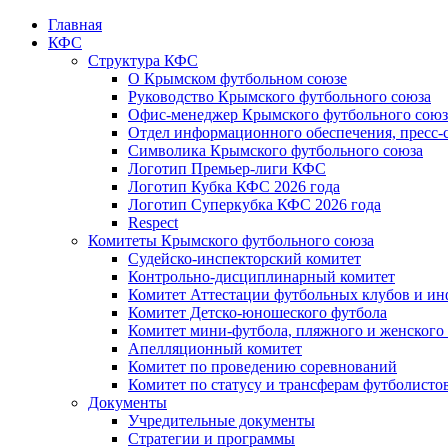
Главная
КФС
Структура КФС
О Крымском футбольном союзе
Руководство Крымского футбольного союза
Офис-менеджер Крымского футбольного союз
Отдел информационного обеспечения, пресс-
Символика Крымского футбольного союза
Логотип Премьер-лиги КФС
Логотип Кубка КФС 2026 года
Логотип Суперкубка КФС 2026 года
Respect
Комитеты Крымского футбольного союза
Судейско-инспекторский комитет
Контрольно-дисциплинарный комитет
Комитет Аттестации футбольных клубов и и
Комитет Детско-юношеского футбола
Комитет мини-футбола, пляжного и женского
Апелляционный комитет
Комитет по проведению соревнований
Комитет по статусу и трансферам футболисто
Документы
Учредительные документы
Стратегии и программы