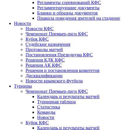
Регламенты соревнований КФС
Регламентирующие документы
Бланки и образцы документов
Правила поведения зрителей на стадионе
Новости
Новости КФС
Чемпионат Премьер-лиги КФС
Кубок КФС
Судейские назначения
Протоколы матчей
Постановления Президиума КФС
Решения КДК КФС
Решения АК КФС
Решения и постановления комитетов
Дисквалификации
Новости крымского футбола
Турниры
Чемпионат Премьер-лиги КФС
Календарь и результаты матчей
Турнирная таблица
Статистика
Команды
Новости
Кубок КФС
Календарь и результаты матчей