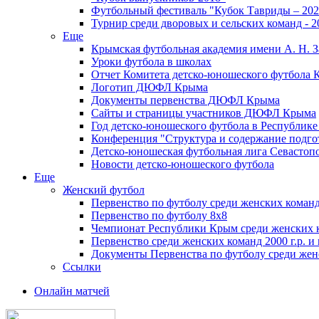
Футбольный фестиваль "Кубок Тавриды – 202
Турнир среди дворовых и сельских команд - 2
Еще
Крымская футбольная академия имени А. Н. З
Уроки футбола в школах
Отчет Комитета детско-юношеского футбола 
Логотип ДЮФЛ Крыма
Документы первенства ДЮФЛ Крыма
Сайты и страницы участников ДЮФЛ Крыма
Год детско-юношеского футбола в Республик
Конференция "Структура и содержание подгот
Детско-юношеская футбольная лига Севастоп
Новости детско-юношеского футбола
Еще
Женский футбол
Первенство по футболу среди женских команд
Первенство по футболу 8х8
Чемпионат Республики Крым среди женских 
Первенство среди женских команд 2000 г.р. и
Документы Первенства по футболу среди жен
Ссылки
Онлайн матчей