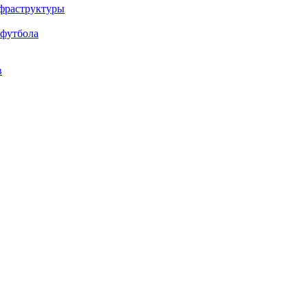
нфраструктуры
 футбола
в