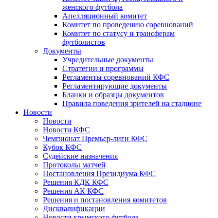
женского футбола
Апелляционный комитет
Комитет по проведению соревнований
Комитет по статусу и трансферам
футболистов
Документы
Учредительные документы
Стратегии и программы
Регламенты соревнований КФС
Регламентирующие документы
Бланки и образцы документов
Правила поведения зрителей на стадионе
Новости
Новости
Новости КФС
Чемпионат Премьер-лиги КФС
Кубок КФС
Судейские назначения
Протоколы матчей
Постановления Президиума КФС
Решения КДК КФС
Решения АК КФС
Решения и постановления комитетов
Дисквалификации
Новости крымского футбола