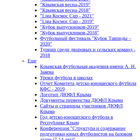
"Крымская весна-2019"
"Крымская весна-2018"
"Liga Космос Cup - 2021"
"Liga Космос Cup - 2019"
"Кубок выпускников-2019"
"Кубок выпускников-2018"
Футбольный фестиваль "Кубок Тавриды –
2020"
Турнир среди дворовых и сельских команд -
2018
Еще
Крымская футбольная академия имени А. Н.
Заяева
Уроки футбола в школах
Отчет Комитета детско-юношеского футбола
КФС - 2019
Логотип ДЮФЛ Крыма
Документы первенства ДЮФЛ Крыма
Сайты и страницы участников ДЮФЛ
Крыма
Год детско-юношеского футбола в
Республике Крым
Конференция "Структура и содержание
подготовки юных футболистов на базовом
этапе (7-14 лет)"