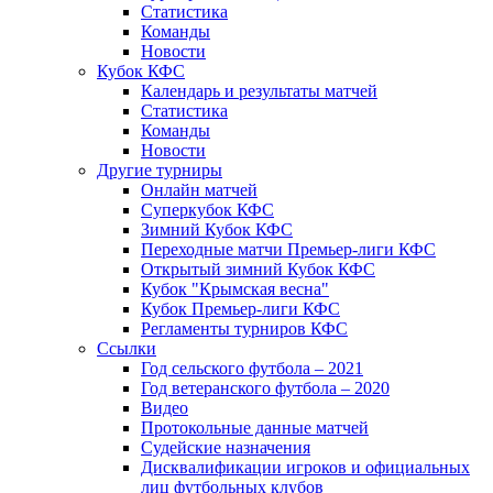
Статистика
Команды
Новости
Кубок КФС
Календарь и результаты матчей
Статистика
Команды
Новости
Другие турниры
Онлайн матчей
Суперкубок КФС
Зимний Кубок КФС
Переходные матчи Премьер-лиги КФС
Открытый зимний Кубок КФС
Кубок "Крымская весна"
Кубок Премьер-лиги КФС
Регламенты турниров КФС
Ссылки
Год сельского футбола – 2021
Год ветеранского футбола – 2020
Видео
Протокольные данные матчей
Судейские назначения
Дисквалификации игроков и официальных
лиц футбольных клубов