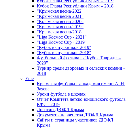
Кубок Главы Республики Крым – 2019
Кубок Главы Республики Крым – 2018
"Крымская весна-2022"
"Крымская весна-2021"
"Крымская весна-2020"
"Крымская весна-2019"
"Крымская весна-2018"
"Liga Космос Cup - 2021"
"Liga Космос Cup - 2019"
"Кубок выпускников-2019"
"Кубок выпускников-2018"
Футбольный фестиваль "Кубок Тавриды –
2020"
Турнир среди дворовых и сельских команд -
2018
Еще
Крымская футбольная академия имени А. Н.
Заяева
Уроки футбола в школах
Отчет Комитета детско-юношеского футбола
КФС - 2019
Логотип ДЮФЛ Крыма
Документы первенства ДЮФЛ Крыма
Сайты и страницы участников ДЮФЛ
Крыма