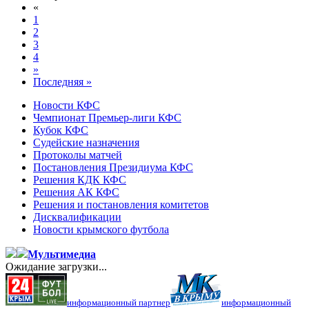
«
1
2
3
4
»
Последняя »
Новости КФС
Чемпионат Премьер-лиги КФС
Кубок КФС
Судейские назначения
Протоколы матчей
Постановления Президиума КФС
Решения КДК КФС
Решения АК КФС
Решения и постановления комитетов
Дисквалификации
Новости крымского футбола
Мультимедиа
Ожидание загрузки...
информационный партнер
информационный