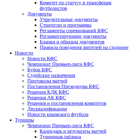
Комитет по статусу и трансферам
футболистов
Документы
Учредительные документы
Стратегии и программы
Регламенты соревнований КФС
Регламентирующие документы
Бланки и образцы документов
Правила поведения зрителей на стадионе
Новости
Новости КФС
Чемпионат Премьер-лиги КФС
Кубок КФС
Судейские назначения
Протоколы матчей
Постановления Президиума КФС
Решения КДК КФС
Решения АК КФС
Решения и постановления комитетов
Дисквалификации
Новости крымского футбола
Турниры
Чемпионат Премьер-лиги КФС
Календарь и результаты матчей
Турнирная таблица