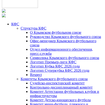
КФС
Структура КФС
О Крымском футбольном союзе
Руководство Крымского футбольного союза
Офис-менеджер Крымского футбольного
союза
Отдел информационного обеспечения,
пресс-служба
Символика Крымского футбольного союза
Логотип Премьер-лиги КФС
Логотип Кубка КФС 2026 года
Логотип Суперкубка КФС 2026 года
Respect
Комитеты Крымского футбольного союза
Судейско-инспекторский комитет
Контрольно-дисциплинарный комитет
Комитет Аттестации футбольных клубов и
инфраструктуры
Комитет Детско-юношеского футбола
Комитет мини-футбола, пляжного и