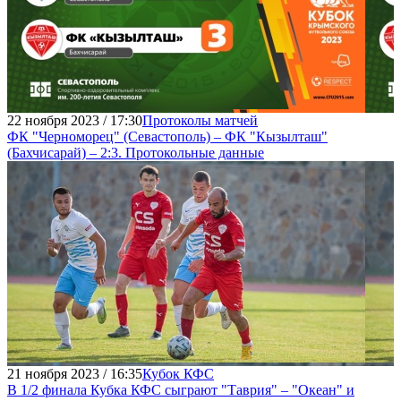
22 ноября 2023 / 17:30
Протоколы матчей
ФК "Черноморец" (Севастополь) – ФК "Кызылташ"
(Бахчисарай) – 2:3. Протокольные данные
21 ноября 2023 / 16:35
Кубок КФС
В 1/2 финала Кубка КФС сыграют "Таврия" – "Океан" и