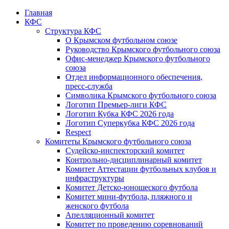
Главная
КФС
Структура КФС
О Крымском футбольном союзе
Руководство Крымского футбольного союза
Офис-менеджер Крымского футбольного
союза
Отдел информационного обеспечения,
пресс-служба
Символика Крымского футбольного союза
Логотип Премьер-лиги КФС
Логотип Кубка КФС 2026 года
Логотип Суперкубка КФС 2026 года
Respect
Комитеты Крымского футбольного союза
Судейско-инспекторский комитет
Контрольно-дисциплинарный комитет
Комитет Аттестации футбольных клубов и
инфраструктуры
Комитет Детско-юношеского футбола
Комитет мини-футбола, пляжного и
женского футбола
Апелляционный комитет
Комитет по проведению соревнований