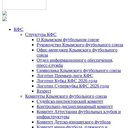
КФС
Структура КФС
О Крымском футбольном союзе
Руководство Крымского футбольного союза
Офис-менеджер Крымского футбольного
союза
Отдел информационного обеспечения,
пресс-служба
Символика Крымского футбольного союза
Логотип Премьер-лиги КФС
Логотип Кубка КФС 2026 года
Логотип Суперкубка КФС 2026 года
Respect
Комитеты Крымского футбольного союза
Судейско-инспекторский комитет
Контрольно-дисциплинарный комитет
Комитет Аттестации футбольных клубов и
инфраструктуры
Комитет Детско-юношеского футбола
Комитет мини-футбола, пляжного и