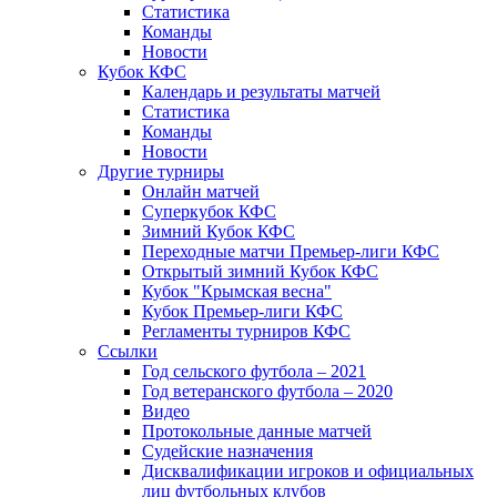
Статистика
Команды
Новости
Кубок КФС
Календарь и результаты матчей
Статистика
Команды
Новости
Другие турниры
Онлайн матчей
Суперкубок КФС
Зимний Кубок КФС
Переходные матчи Премьер-лиги КФС
Открытый зимний Кубок КФС
Кубок "Крымская весна"
Кубок Премьер-лиги КФС
Регламенты турниров КФС
Ссылки
Год сельского футбола – 2021
Год ветеранского футбола – 2020
Видео
Протокольные данные матчей
Судейские назначения
Дисквалификации игроков и официальных
лиц футбольных клубов