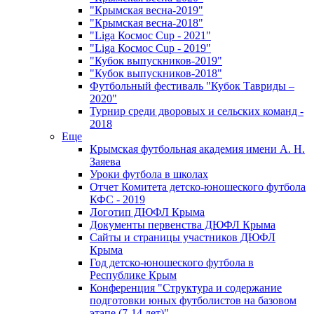
"Крымская весна-2019"
"Крымская весна-2018"
"Liga Космос Cup - 2021"
"Liga Космос Cup - 2019"
"Кубок выпускников-2019"
"Кубок выпускников-2018"
Футбольный фестиваль "Кубок Тавриды –
2020"
Турнир среди дворовых и сельских команд -
2018
Еще
Крымская футбольная академия имени А. Н.
Заяева
Уроки футбола в школах
Отчет Комитета детско-юношеского футбола
КФС - 2019
Логотип ДЮФЛ Крыма
Документы первенства ДЮФЛ Крыма
Сайты и страницы участников ДЮФЛ
Крыма
Год детско-юношеского футбола в
Республике Крым
Конференция "Структура и содержание
подготовки юных футболистов на базовом
этапе (7-14 лет)"