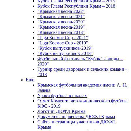
Кубок Главы Республики Крым – 2019
Кубок Главы Республики Крым – 2018
"Крымская весна-2022"
"Крымская весна-2021"
"Крымская весна-2020"
"Крымская весна-2019"
"Крымская весна-2018"
"Liga Космос Cup - 2021"
"Liga Космос Cup - 2019"
"Кубок выпускников-2019"
"Кубок выпускников-2018"
Футбольный фестиваль "Кубок Тавриды –
2020"
Турнир среди дворовых и сельских команд -
2018
Еще
Крымская футбольная академия имени А. Н.
Заяева
Уроки футбола в школах
Отчет Комитета детско-юношеского футбола
КФС - 2019
Логотип ДЮФЛ Крыма
Документы первенства ДЮФЛ Крыма
Сайты и страницы участников ДЮФЛ
Крыма