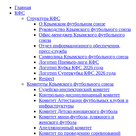
Главная
КФС
Структура КФС
О Крымском футбольном союзе
Руководство Крымского футбольного союза
Офис-менеджер Крымского футбольного
союза
Отдел информационного обеспечения,
пресс-служба
Символика Крымского футбольного союза
Логотип Премьер-лиги КФС
Логотип Кубка КФС 2026 года
Логотип Суперкубка КФС 2026 года
Respect
Комитеты Крымского футбольного союза
Судейско-инспекторский комитет
Контрольно-дисциплинарный комитет
Комитет Аттестации футбольных клубов и
инфраструктуры
Комитет Детско-юношеского футбола
Комитет мини-футбола, пляжного и
женского футбола
Апелляционный комитет
Комитет по проведению соревнований