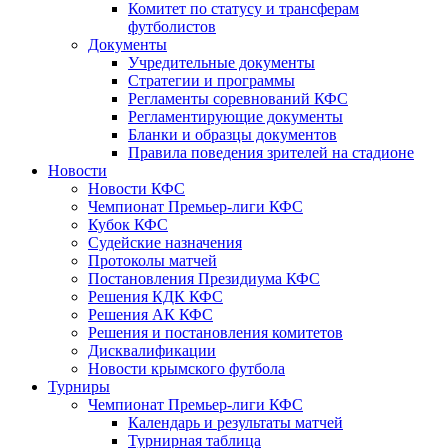
Комитет по статусу и трансферам
футболистов
Документы
Учредительные документы
Стратегии и программы
Регламенты соревнований КФС
Регламентирующие документы
Бланки и образцы документов
Правила поведения зрителей на стадионе
Новости
Новости КФС
Чемпионат Премьер-лиги КФС
Кубок КФС
Судейские назначения
Протоколы матчей
Постановления Президиума КФС
Решения КДК КФС
Решения АК КФС
Решения и постановления комитетов
Дисквалификации
Новости крымского футбола
Турниры
Чемпионат Премьер-лиги КФС
Календарь и результаты матчей
Турнирная таблица