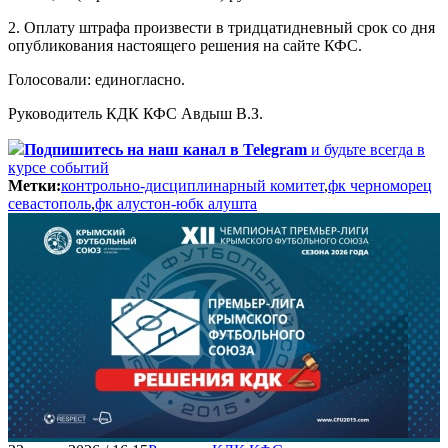
2. Оплату штрафа произвести в тридцатидневный срок со дня
опубликования настоящего решения на сайте КФС.
Голосовали: единогласно.
Руководитель КДК КФС Авдыш В.З.
Подпишитесь
на наш канал в Telegram
и будьте всегда в
курсе событий
Метки:
контрольно-дисциплинарный комитет
,
фк черноморец
севастополь
,
фк алустон-юбк алушта