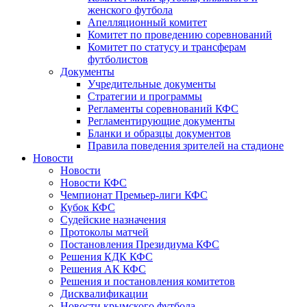
женского футбола
Апелляционный комитет
Комитет по проведению соревнований
Комитет по статусу и трансферам
футболистов
Документы
Учредительные документы
Стратегии и программы
Регламенты соревнований КФС
Регламентирующие документы
Бланки и образцы документов
Правила поведения зрителей на стадионе
Новости
Новости
Новости КФС
Чемпионат Премьер-лиги КФС
Кубок КФС
Судейские назначения
Протоколы матчей
Постановления Президиума КФС
Решения КДК КФС
Решения АК КФС
Решения и постановления комитетов
Дисквалификации
Новости крымского футбола