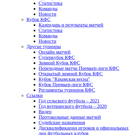
Статистика
Команды
Новости
Кубок КФС
Календарь и результаты матчей
Статистика
Команды
Новости
Другие турниры
Онлайн матчей
Суперкубок КФС
Зимний Кубок КФС
Переходные матчи Премьер-лиги КФС
Открытый зимний Кубок КФС
Кубок "Крымская весна"
Кубок Премьер-лиги КФС
Регламенты турниров КФС
Ссылки
Год сельского футбола – 2021
Год ветеранского футбола – 2020
Видео
Протокольные данные матчей
Судейские назначения
Дисквалификации игроков и официальных
лиц футбольных клубов