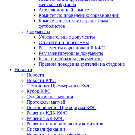
женского футбола
Апелляционный комитет
Комитет по проведению соревнований
Комитет по статусу и трансферам
футболистов
Документы
Учредительные документы
Стратегии и программы
Регламенты соревнований КФС
Регламентирующие документы
Бланки и образцы документов
Правила поведения зрителей на стадионе
Новости
Новости
Новости КФС
Чемпионат Премьер-лиги КФС
Кубок КФС
Судейские назначения
Протоколы матчей
Постановления Президиума КФС
Решения КДК КФС
Решения АК КФС
Решения и постановления комитетов
Дисквалификации
Новости крымского футбола