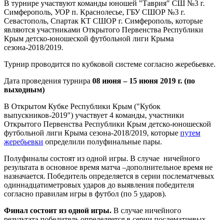
В турнире участвуют команды юношей "Таврия" СШ №3 г.
Симферополь, УОР п. Краснолесье, ГБУ СШОР №3 г.
Севастополь, Спартак КТ СШОР г. Симферополь, которые
являются участниками Открытого Первенства Республики
Крым детско-юношеской футбольной лиги Крыма
сезона-2018/2019.
Турнир проводится по кубковой системе согласно жеребьевке.
Дата проведения турнира
08
июня – 15 июня 2019 г. (по
выходным)
В Открытом Кубке Республики Крым ("Кубок
выпускников-2019") участвует 4 команды, участники
Открытого Первенства Республики Крым детско-юношеской
футбольной лиги Крыма сезона-2018/2019, которые
путем
жеребьевки
определили полуфинальные пары.
Полуфиналы состоят из одной игры. В случае ничейного
результата в основное время матча –дополнительное время не
назначается. Победитель определяется в серии послематчевых
одиннадцатиметровых ударов до выявления победителя
согласно правилам игры в футбол (по 5 ударов).
Финал состоит из одной игры.
В случае ничейного
результата победитель определяется в серии послематчевых