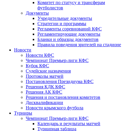
Комитет по статусу и трансферам
футболистов
Документы
Учредительные документы
Стратегии и программы
Регламенты соревнований КФС
Регламентирующие документы
Бланки и образцы документов
Правила поведения зрителей на стадионе
Новости
Новости КФС
Чемпионат Премьер-лиги КФС
Кубок КФС
Судейские назначения
Протоколы матчей
Постановления Президиума КФС
Решения КДК КФС
Решения АК КФС
Решения и постановления комитетов
Дисквалификации
Новости крымского футбола
Турниры
Чемпионат Премьер-лиги КФС
Календарь и результаты матчей
Турнирная таблица