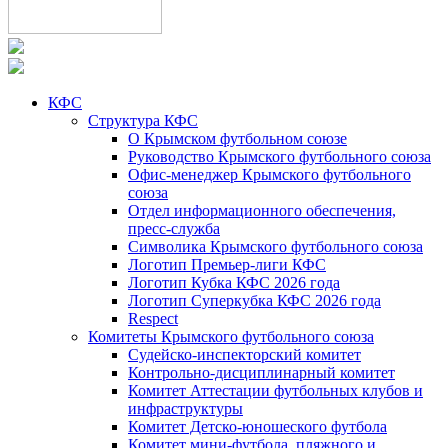
КФС
Структура КФС
О Крымском футбольном союзе
Руководство Крымского футбольного союза
Офис-менеджер Крымского футбольного
союза
Отдел информационного обеспечения,
пресс-служба
Символика Крымского футбольного союза
Логотип Премьер-лиги КФС
Логотип Кубка КФС 2026 года
Логотип Суперкубка КФС 2026 года
Respect
Комитеты Крымского футбольного союза
Судейско-инспекторский комитет
Контрольно-дисциплинарный комитет
Комитет Аттестации футбольных клубов и
инфраструктуры
Комитет Детско-юношеского футбола
Комитет мини-футбола, пляжного и