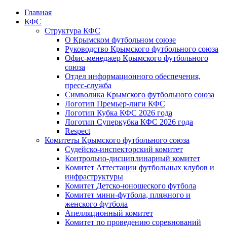
Главная
КФС
Структура КФС
О Крымском футбольном союзе
Руководство Крымского футбольного союза
Офис-менеджер Крымского футбольного
союза
Отдел информационного обеспечения,
пресс-служба
Символика Крымского футбольного союза
Логотип Премьер-лиги КФС
Логотип Кубка КФС 2026 года
Логотип Суперкубка КФС 2026 года
Respect
Комитеты Крымского футбольного союза
Судейско-инспекторский комитет
Контрольно-дисциплинарный комитет
Комитет Аттестации футбольных клубов и
инфраструктуры
Комитет Детско-юношеского футбола
Комитет мини-футбола, пляжного и
женского футбола
Апелляционный комитет
Комитет по проведению соревнований