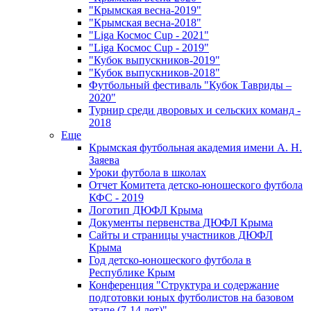
"Крымская весна-2019"
"Крымская весна-2018"
"Liga Космос Cup - 2021"
"Liga Космос Cup - 2019"
"Кубок выпускников-2019"
"Кубок выпускников-2018"
Футбольный фестиваль "Кубок Тавриды –
2020"
Турнир среди дворовых и сельских команд -
2018
Еще
Крымская футбольная академия имени А. Н.
Заяева
Уроки футбола в школах
Отчет Комитета детско-юношеского футбола
КФС - 2019
Логотип ДЮФЛ Крыма
Документы первенства ДЮФЛ Крыма
Сайты и страницы участников ДЮФЛ
Крыма
Год детско-юношеского футбола в
Республике Крым
Конференция "Структура и содержание
подготовки юных футболистов на базовом
этапе (7-14 лет)"