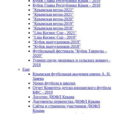
Кубок Главы Республики Крым – 2019
Кубок Главы Республики Крым – 2018
"Крымская весна-2022"
"Крымская весна-2021"
"Крымская весна-2020"
"Крымская весна-2019"
"Крымская весна-2018"
"Liga Космос Cup - 2021"
"Liga Космос Cup - 2019"
"Кубок выпускников-2019"
"Кубок выпускников-2018"
Футбольный фестиваль "Кубок Тавриды –
2020"
Турнир среди дворовых и сельских команд -
2018
Еще
Крымская футбольная академия имени А. Н.
Заяева
Уроки футбола в школах
Отчет Комитета детско-юношеского футбола
КФС - 2019
Логотип ДЮФЛ Крыма
Документы первенства ДЮФЛ Крыма
Сайты и страницы участников ДЮФЛ
Крыма