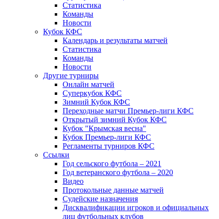
Статистика
Команды
Новости
Кубок КФС
Календарь и результаты матчей
Статистика
Команды
Новости
Другие турниры
Онлайн матчей
Суперкубок КФС
Зимний Кубок КФС
Переходные матчи Премьер-лиги КФС
Открытый зимний Кубок КФС
Кубок "Крымская весна"
Кубок Премьер-лиги КФС
Регламенты турниров КФС
Ссылки
Год сельского футбола – 2021
Год ветеранского футбола – 2020
Видео
Протокольные данные матчей
Судейские назначения
Дисквалификации игроков и официальных
лиц футбольных клубов