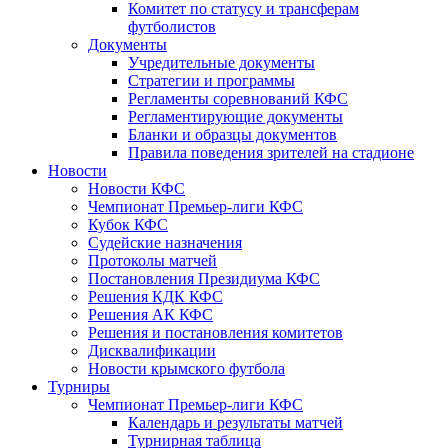
Комитет по статусу и трансферам
футболистов
Документы
Учредительные документы
Стратегии и программы
Регламенты соревнований КФС
Регламентирующие документы
Бланки и образцы документов
Правила поведения зрителей на стадионе
Новости
Новости КФС
Чемпионат Премьер-лиги КФС
Кубок КФС
Судейские назначения
Протоколы матчей
Постановления Президиума КФС
Решения КДК КФС
Решения АК КФС
Решения и постановления комитетов
Дисквалификации
Новости крымского футбола
Турниры
Чемпионат Премьер-лиги КФС
Календарь и результаты матчей
Турнирная таблица