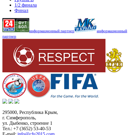
1/2 финала
Финал
информационный партнер
информационный
партнер
295000,
Республика Крым
,
г. Симферополь
,
ул. Дыбенко, строение 1
Тел.:
+7 (3652) 53-40-53
E-mail:
info@cfu2015.com