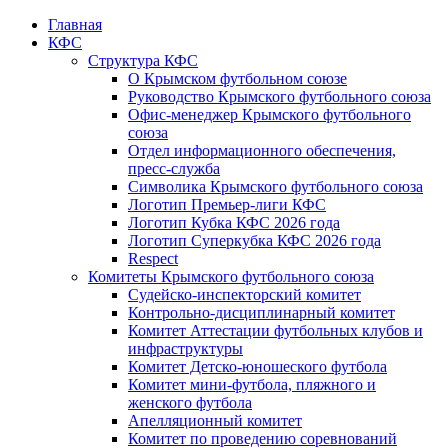
Главная
КФС
Структура КФС
О Крымском футбольном союзе
Руководство Крымского футбольного союза
Офис-менеджер Крымского футбольного
союза
Отдел информационного обеспечения,
пресс-служба
Символика Крымского футбольного союза
Логотип Премьер-лиги КФС
Логотип Кубка КФС 2026 года
Логотип Суперкубка КФС 2026 года
Respect
Комитеты Крымского футбольного союза
Судейско-инспекторский комитет
Контрольно-дисциплинарный комитет
Комитет Аттестации футбольных клубов и
инфраструктуры
Комитет Детско-юношеского футбола
Комитет мини-футбола, пляжного и
женского футбола
Апелляционный комитет
Комитет по проведению соревнований