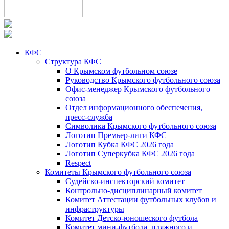
КФС
Структура КФС
О Крымском футбольном союзе
Руководство Крымского футбольного союза
Офис-менеджер Крымского футбольного
союза
Отдел информационного обеспечения,
пресс-служба
Символика Крымского футбольного союза
Логотип Премьер-лиги КФС
Логотип Кубка КФС 2026 года
Логотип Суперкубка КФС 2026 года
Respect
Комитеты Крымского футбольного союза
Судейско-инспекторский комитет
Контрольно-дисциплинарный комитет
Комитет Аттестации футбольных клубов и
инфраструктуры
Комитет Детско-юношеского футбола
Комитет мини-футбола, пляжного и