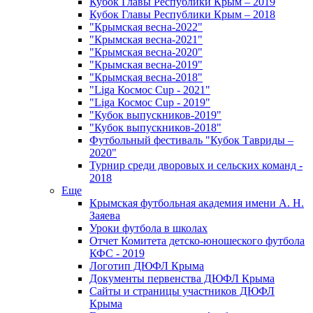
Кубок Главы Республики Крым – 2019
Кубок Главы Республики Крым – 2018
"Крымская весна-2022"
"Крымская весна-2021"
"Крымская весна-2020"
"Крымская весна-2019"
"Крымская весна-2018"
"Liga Космос Cup - 2021"
"Liga Космос Cup - 2019"
"Кубок выпускников-2019"
"Кубок выпускников-2018"
Футбольный фестиваль "Кубок Тавриды –
2020"
Турнир среди дворовых и сельских команд -
2018
Еще
Крымская футбольная академия имени А. Н.
Заяева
Уроки футбола в школах
Отчет Комитета детско-юношеского футбола
КФС - 2019
Логотип ДЮФЛ Крыма
Документы первенства ДЮФЛ Крыма
Сайты и страницы участников ДЮФЛ
Крыма