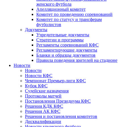
женского футбола
Апелляционный комитет
Комитет по проведению соревнований
Комитет по статусу и трансферам
футболистов
Документы
Учредительные документы
Стратегии и программы
Регламенты соревнований КФС
Регламентирующие документы
Бланки и образцы документов
Правила поведения зрителей на стадионе
Новости
Новости
Новости КФС
Чемпионат Премьер-лиги КФС
Кубок КФС
Судейские назначения
Протоколы матчей
Постановления Президиума КФС
Решения КДК КФС
Решения АК КФС
Решения и постановления комитетов
Дисквалификации
Новости крымского футбола