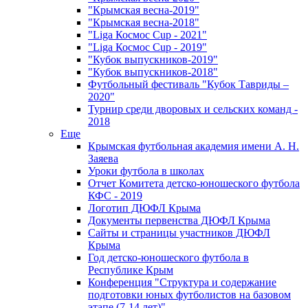
"Крымская весна-2019"
"Крымская весна-2018"
"Liga Космос Cup - 2021"
"Liga Космос Cup - 2019"
"Кубок выпускников-2019"
"Кубок выпускников-2018"
Футбольный фестиваль "Кубок Тавриды –
2020"
Турнир среди дворовых и сельских команд -
2018
Еще
Крымская футбольная академия имени А. Н.
Заяева
Уроки футбола в школах
Отчет Комитета детско-юношеского футбола
КФС - 2019
Логотип ДЮФЛ Крыма
Документы первенства ДЮФЛ Крыма
Сайты и страницы участников ДЮФЛ
Крыма
Год детско-юношеского футбола в
Республике Крым
Конференция "Структура и содержание
подготовки юных футболистов на базовом
этапе (7-14 лет)"