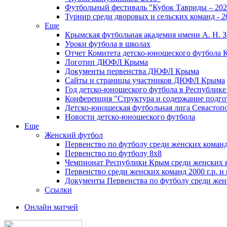
Футбольный фестиваль "Кубок Тавриды – 202
Турнир среди дворовых и сельских команд - 2
Еще
Крымская футбольная академия имени А. Н. З
Уроки футбола в школах
Отчет Комитета детско-юношеского футбола 
Логотип ДЮФЛ Крыма
Документы первенства ДЮФЛ Крыма
Сайты и страницы участников ДЮФЛ Крыма
Год детско-юношеского футбола в Республик
Конференция "Структура и содержание подгот
Детско-юношеская футбольная лига Севастоп
Новости детско-юношеского футбола
Еще
Женский футбол
Первенство по футболу среди женских команд
Первенство по футболу 8х8
Чемпионат Республики Крым среди женских 
Первенство среди женских команд 2000 г.р. и
Документы Первенства по футболу среди жен
Ссылки
Онлайн матчей