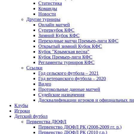
Статистика
Команды
Новости
Другие турниры
Онлайн матчей
Суперкубок КФС
Зимний Кубок КФС
Переходные матчи Премьер-лиги КФС
Открытый зимний Кубок КФС
Кубок "Крымская весна"
Кубок Премьер-лиги КФС
Регламенты турниров КФС
Ссылки
Год сельского футбола – 2021
Год ветеранского футбола – 2020
Видео
Протокольные данные матчей
Судейские назначения
Дисквалификации игроков и официальных ли
Клубы
Игроки
Детский футбол
Первенства ДЮФЛ
Первенство ДЮФЛ РК (2008-2009 гг. р.)
Первенство ДЮФЛ РК (2010 г.р.)