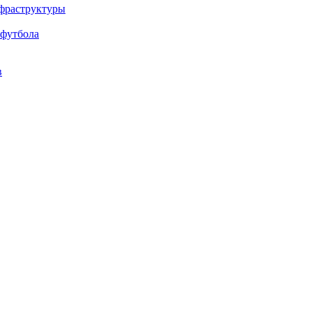
нфраструктуры
 футбола
в