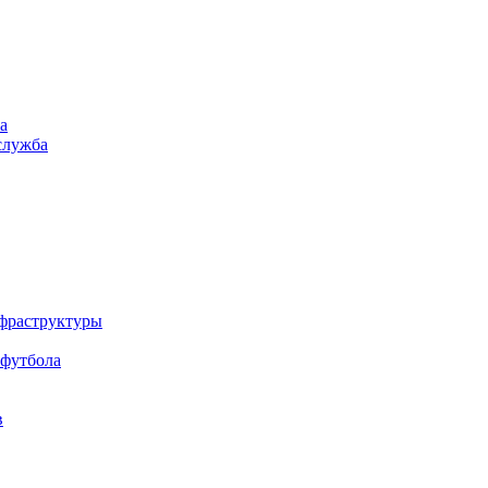
а
служба
нфраструктуры
 футбола
в