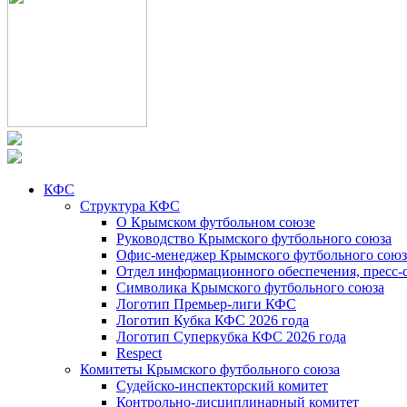
КФС
Структура КФС
О Крымском футбольном союзе
Руководство Крымского футбольного союза
Офис-менеджер Крымского футбольного союз
Отдел информационного обеспечения, пресс-
Символика Крымского футбольного союза
Логотип Премьер-лиги КФС
Логотип Кубка КФС 2026 года
Логотип Суперкубка КФС 2026 года
Respect
Комитеты Крымского футбольного союза
Судейско-инспекторский комитет
Контрольно-дисциплинарный комитет