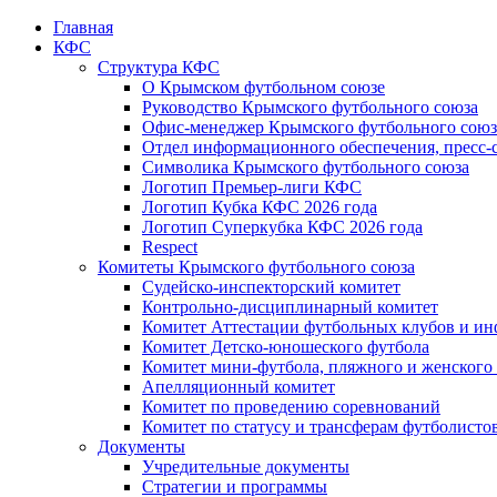
Главная
КФС
Структура КФС
О Крымском футбольном союзе
Руководство Крымского футбольного союза
Офис-менеджер Крымского футбольного союз
Отдел информационного обеспечения, пресс-
Символика Крымского футбольного союза
Логотип Премьер-лиги КФС
Логотип Кубка КФС 2026 года
Логотип Суперкубка КФС 2026 года
Respect
Комитеты Крымского футбольного союза
Судейско-инспекторский комитет
Контрольно-дисциплинарный комитет
Комитет Аттестации футбольных клубов и и
Комитет Детско-юношеского футбола
Комитет мини-футбола, пляжного и женского
Апелляционный комитет
Комитет по проведению соревнований
Комитет по статусу и трансферам футболисто
Документы
Учредительные документы
Стратегии и программы