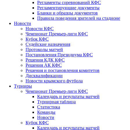
Регламенты соревнований КФС
Регламентирующие документы
Бланки и образцы документов
Правила поведения зрителей на стадионе
Новости
Новости КФС
Чемпионат Премьер-лиги КФС
Кубок КФС
Судейские назначения
Протоколы матчей
Постановления Президиума КФС
Решения КДК КФС
Решения АК КФС
Решения и постановления комитетов
Дисквалификации
Новости крымского футбола
Турниры
Чемпионат Премьер-лиги КФС
Календарь и результаты матчей
Турнирная таблица
Статистика
Команды
Новости
Кубок КФС
Календарь и результаты матчей