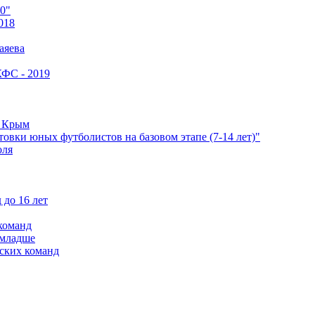
0"
018
аяева
КФС - 2019
е Крым
овки юных футболистов на базовом этапе (7-14 лет)"
оля
 до 16 лет
команд
 младше
ских команд