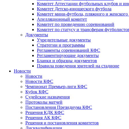
Комитет Аттестации футбольных клубов и и
Комитет Детско-юношеского футбола
Комитет мини-футбола, пляжного и женского
Апелляционный комитет
Комитет по проведению соревнований
Комитет по статусу и трансферам футболисто
Документы
Учредительные документы
Стратегии и программы
Регламенты соревнований КФС
Регламентирующие документы
Бланки и образцы документов
Правила поведения зрителей на стадионе
Новости
Новости
Новости КФС
Чемпионат Премьер-лиги КФС
Кубок КФС
Судейские назначения
Протоколы матчей
Постановления Президиума КФС
Решения КДК КФС
Решения АК КФС
Решения и постановления комитетов
Дисквалификации