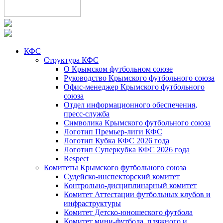
КФС
Структура КФС
О Крымском футбольном союзе
Руководство Крымского футбольного союза
Офис-менеджер Крымского футбольного
союза
Отдел информационного обеспечения,
пресс-служба
Символика Крымского футбольного союза
Логотип Премьер-лиги КФС
Логотип Кубка КФС 2026 года
Логотип Суперкубка КФС 2026 года
Respect
Комитеты Крымского футбольного союза
Судейско-инспекторский комитет
Контрольно-дисциплинарный комитет
Комитет Аттестации футбольных клубов и
инфраструктуры
Комитет Детско-юношеского футбола
Комитет мини-футбола, пляжного и