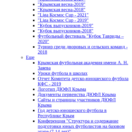
"Крымская весна-2019"
"Крымская весна-2018"
"Liga Космос Cup - 2021"
"Liga Космос Cup - 2019"
"Кубок выпускников-2019"
"Кубок выпускников-2018"
Футбольный фестиваль "Кубок Тавриды –
2020"
Турнир среди дворовых и сельских команд -
2018
Еще
Крымская футбольная академия имени А. Н.
Заяева
Уроки футбола в школах
Отчет Комитета детско-юношеского футбола
КФС - 2019
Логотип ДЮФЛ Крыма
Документы первенства ДЮФЛ Крыма
Сайты и страницы участников ДЮФЛ
Крыма
Год детско-юношеского футбола в
Республике Крым
Конференция "Структура и содержание
подготовки юных футболистов на базовом
этапе (7-14 лет)"