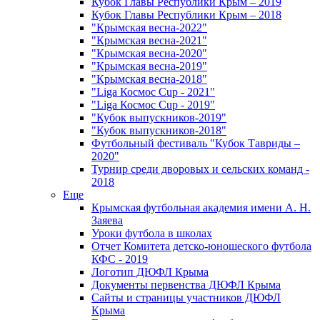
Кубок Главы Республики Крым – 2019
Кубок Главы Республики Крым – 2018
"Крымская весна-2022"
"Крымская весна-2021"
"Крымская весна-2020"
"Крымская весна-2019"
"Крымская весна-2018"
"Liga Космос Cup - 2021"
"Liga Космос Cup - 2019"
"Кубок выпускников-2019"
"Кубок выпускников-2018"
Футбольный фестиваль "Кубок Тавриды –
2020"
Турнир среди дворовых и сельских команд -
2018
Еще
Крымская футбольная академия имени А. Н.
Заяева
Уроки футбола в школах
Отчет Комитета детско-юношеского футбола
КФС - 2019
Логотип ДЮФЛ Крыма
Документы первенства ДЮФЛ Крыма
Сайты и страницы участников ДЮФЛ
Крыма