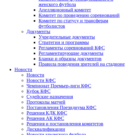
женского футбола
Апелляционный комитет
Комитет по проведению соревнований
Комитет по статусу и трансферам
футболистов
Документы
Учредительные документы
Стратегии и программы
Регламенты соревнований КФС
Регламентирующие документы
Бланки и образцы документов
Правила поведения зрителей на стадионе
Новости
Новости
Новости КФС
Чемпионат Премьер-лиги КФС
Кубок КФС
Судейские назначения
Протоколы матчей
Постановления Президиума КФС
Решения КДК КФС
Решения АК КФС
Решения и постановления комитетов
Дисквалификации
Новости крымского футбола