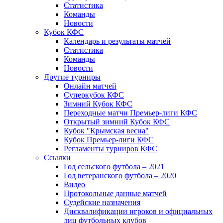
Статистика
Команды
Новости
Кубок КФС
Календарь и результаты матчей
Статистика
Команды
Новости
Другие турниры
Онлайн матчей
Суперкубок КФС
Зимний Кубок КФС
Переходные матчи Премьер-лиги КФС
Открытый зимний Кубок КФС
Кубок "Крымская весна"
Кубок Премьер-лиги КФС
Регламенты турниров КФС
Ссылки
Год сельского футбола – 2021
Год ветеранского футбола – 2020
Видео
Протокольные данные матчей
Судейские назначения
Дисквалификации игроков и официальных
лиц футбольных клубов