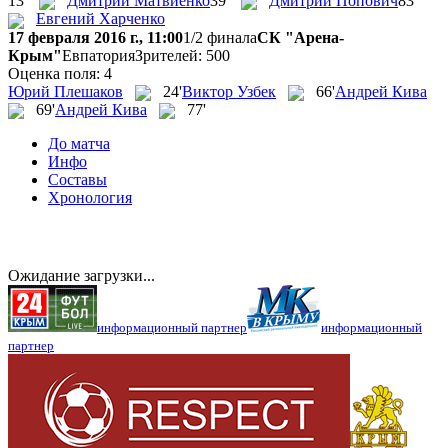
13'
Дмитрий Матвиенко
39'
Дмитрий Попович
83'
Евгений Харченко
17 февраля 2016 г., 11:00
1/2 финала
СК "Арена-
Крым"
Евпатория
Зрителей: 500
Оценка поля: 4
Юрий Плешаков
24'
Виктор Узбек
66'
Андрей Кива
69'
Андрей Кива
77'
До матча
Инфо
Составы
Хронология
Ожидание загрузки...
информационный партнер
информационный
партнер