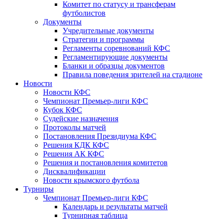
Комитет по статусу и трансферам
футболистов
Документы
Учредительные документы
Стратегии и программы
Регламенты соревнований КФС
Регламентирующие документы
Бланки и образцы документов
Правила поведения зрителей на стадионе
Новости
Новости КФС
Чемпионат Премьер-лиги КФС
Кубок КФС
Судейские назначения
Протоколы матчей
Постановления Президиума КФС
Решения КДК КФС
Решения АК КФС
Решения и постановления комитетов
Дисквалификации
Новости крымского футбола
Турниры
Чемпионат Премьер-лиги КФС
Календарь и результаты матчей
Турнирная таблица