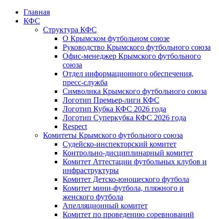
Главная
КФС
Структура КФС
О Крымском футбольном союзе
Руководство Крымского футбольного союза
Офис-менеджер Крымского футбольного
союза
Отдел информационного обеспечения,
пресс-служба
Символика Крымского футбольного союза
Логотип Премьер-лиги КФС
Логотип Кубка КФС 2026 года
Логотип Суперкубка КФС 2026 года
Respect
Комитеты Крымского футбольного союза
Судейско-инспекторский комитет
Контрольно-дисциплинарный комитет
Комитет Аттестации футбольных клубов и
инфраструктуры
Комитет Детско-юношеского футбола
Комитет мини-футбола, пляжного и
женского футбола
Апелляционный комитет
Комитет по проведению соревнований