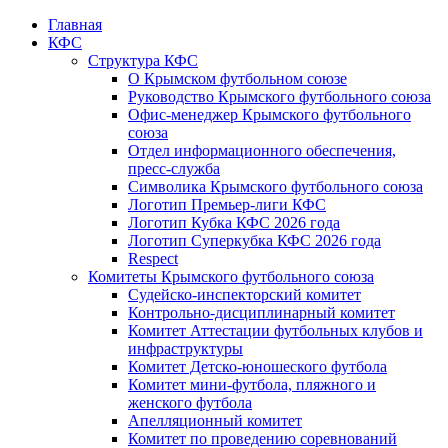
Главная
КФС
Структура КФС
О Крымском футбольном союзе
Руководство Крымского футбольного союза
Офис-менеджер Крымского футбольного
союза
Отдел информационного обеспечения,
пресс-служба
Символика Крымского футбольного союза
Логотип Премьер-лиги КФС
Логотип Кубка КФС 2026 года
Логотип Суперкубка КФС 2026 года
Respect
Комитеты Крымского футбольного союза
Судейско-инспекторский комитет
Контрольно-дисциплинарный комитет
Комитет Аттестации футбольных клубов и
инфраструктуры
Комитет Детско-юношеского футбола
Комитет мини-футбола, пляжного и
женского футбола
Апелляционный комитет
Комитет по проведению соревнований