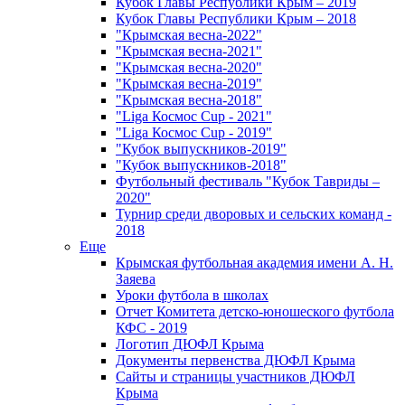
Кубок Главы Республики Крым – 2019
Кубок Главы Республики Крым – 2018
"Крымская весна-2022"
"Крымская весна-2021"
"Крымская весна-2020"
"Крымская весна-2019"
"Крымская весна-2018"
"Liga Космос Cup - 2021"
"Liga Космос Cup - 2019"
"Кубок выпускников-2019"
"Кубок выпускников-2018"
Футбольный фестиваль "Кубок Тавриды –
2020"
Турнир среди дворовых и сельских команд -
2018
Еще
Крымская футбольная академия имени А. Н.
Заяева
Уроки футбола в школах
Отчет Комитета детско-юношеского футбола
КФС - 2019
Логотип ДЮФЛ Крыма
Документы первенства ДЮФЛ Крыма
Сайты и страницы участников ДЮФЛ
Крыма