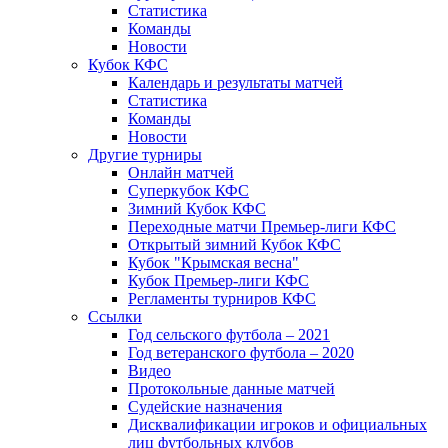
Статистика
Команды
Новости
Кубок КФС
Календарь и результаты матчей
Статистика
Команды
Новости
Другие турниры
Онлайн матчей
Суперкубок КФС
Зимний Кубок КФС
Переходные матчи Премьер-лиги КФС
Открытый зимний Кубок КФС
Кубок "Крымская весна"
Кубок Премьер-лиги КФС
Регламенты турниров КФС
Ссылки
Год сельского футбола – 2021
Год ветеранского футбола – 2020
Видео
Протокольные данные матчей
Судейские назначения
Дисквалификации игроков и официальных
лиц футбольных клубов