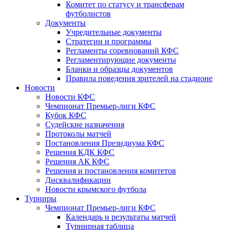
Комитет по статусу и трансферам
футболистов
Документы
Учредительные документы
Стратегии и программы
Регламенты соревнований КФС
Регламентирующие документы
Бланки и образцы документов
Правила поведения зрителей на стадионе
Новости
Новости КФС
Чемпионат Премьер-лиги КФС
Кубок КФС
Судейские назначения
Протоколы матчей
Постановления Президиума КФС
Решения КДК КФС
Решения АК КФС
Решения и постановления комитетов
Дисквалификации
Новости крымского футбола
Турниры
Чемпионат Премьер-лиги КФС
Календарь и результаты матчей
Турнирная таблица