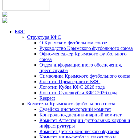
КФС
Структура КФС
О Крымском футбольном союзе
Руководство Крымского футбольного союза
Офис-менеджер Крымского футбольного
союза
Отдел информационного обеспечения,
пресс-служба
Символика Крымского футбольного союза
Логотип Премьер-лиги КФС
Логотип Кубка КФС 2026 года
Логотип Суперкубка КФС 2026 года
Respect
Комитеты Крымского футбольного союза
Судейско-инспекторский комитет
Контрольно-дисциплинарный комитет
Комитет Аттестации футбольных клубов и
инфраструктуры
Комитет Детско-юношеского футбола
Комитет мини-футбола, пляжного и