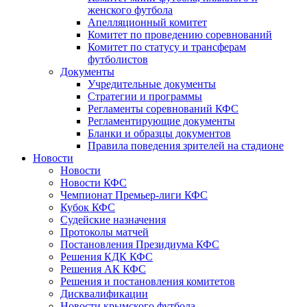
женского футбола
Апелляционный комитет
Комитет по проведению соревнований
Комитет по статусу и трансферам
футболистов
Документы
Учредительные документы
Стратегии и программы
Регламенты соревнований КФС
Регламентирующие документы
Бланки и образцы документов
Правила поведения зрителей на стадионе
Новости
Новости
Новости КФС
Чемпионат Премьер-лиги КФС
Кубок КФС
Судейские назначения
Протоколы матчей
Постановления Президиума КФС
Решения КДК КФС
Решения АК КФС
Решения и постановления комитетов
Дисквалификации
Новости крымского футбола