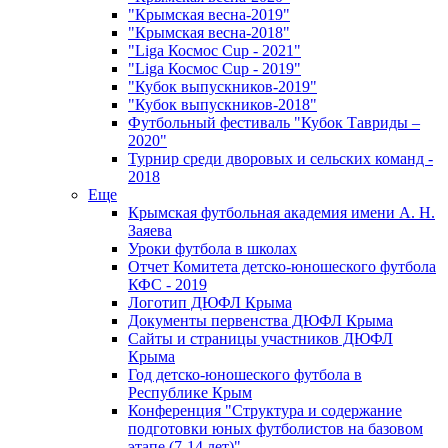
"Крымская весна-2019"
"Крымская весна-2018"
"Liga Космос Cup - 2021"
"Liga Космос Cup - 2019"
"Кубок выпускников-2019"
"Кубок выпускников-2018"
Футбольный фестиваль "Кубок Тавриды –
2020"
Турнир среди дворовых и сельских команд -
2018
Еще
Крымская футбольная академия имени А. Н.
Заяева
Уроки футбола в школах
Отчет Комитета детско-юношеского футбола
КФС - 2019
Логотип ДЮФЛ Крыма
Документы первенства ДЮФЛ Крыма
Сайты и страницы участников ДЮФЛ
Крыма
Год детско-юношеского футбола в
Республике Крым
Конференция "Структура и содержание
подготовки юных футболистов на базовом
этапе (7-14 лет)"