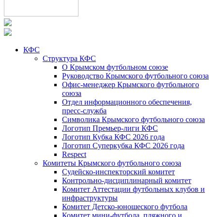
КФС
Структура КФС
О Крымском футбольном союзе
Руководство Крымского футбольного союза
Офис-менеджер Крымского футбольного
союза
Отдел информационного обеспечения,
пресс-служба
Символика Крымского футбольного союза
Логотип Премьер-лиги КФС
Логотип Кубка КФС 2026 года
Логотип Суперкубка КФС 2026 года
Respect
Комитеты Крымского футбольного союза
Судейско-инспекторский комитет
Контрольно-дисциплинарный комитет
Комитет Аттестации футбольных клубов и
инфраструктуры
Комитет Детско-юношеского футбола
Комитет мини-футбола, пляжного и