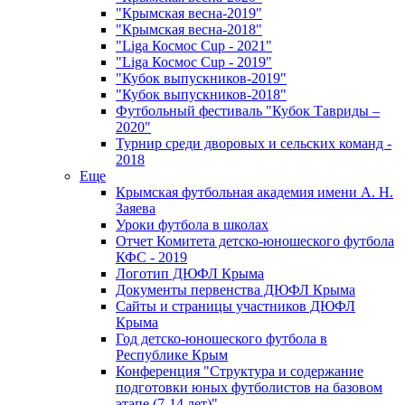
"Крымская весна-2019"
"Крымская весна-2018"
"Liga Космос Cup - 2021"
"Liga Космос Cup - 2019"
"Кубок выпускников-2019"
"Кубок выпускников-2018"
Футбольный фестиваль "Кубок Тавриды –
2020"
Турнир среди дворовых и сельских команд -
2018
Еще
Крымская футбольная академия имени А. Н.
Заяева
Уроки футбола в школах
Отчет Комитета детско-юношеского футбола
КФС - 2019
Логотип ДЮФЛ Крыма
Документы первенства ДЮФЛ Крыма
Сайты и страницы участников ДЮФЛ
Крыма
Год детско-юношеского футбола в
Республике Крым
Конференция "Структура и содержание
подготовки юных футболистов на базовом
этапе (7-14 лет)"