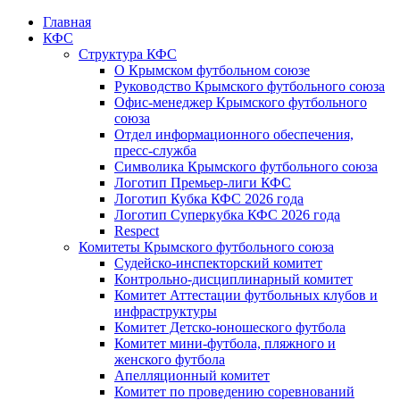
Главная
КФС
Структура КФС
О Крымском футбольном союзе
Руководство Крымского футбольного союза
Офис-менеджер Крымского футбольного
союза
Отдел информационного обеспечения,
пресс-служба
Символика Крымского футбольного союза
Логотип Премьер-лиги КФС
Логотип Кубка КФС 2026 года
Логотип Суперкубка КФС 2026 года
Respect
Комитеты Крымского футбольного союза
Судейско-инспекторский комитет
Контрольно-дисциплинарный комитет
Комитет Аттестации футбольных клубов и
инфраструктуры
Комитет Детско-юношеского футбола
Комитет мини-футбола, пляжного и
женского футбола
Апелляционный комитет
Комитет по проведению соревнований