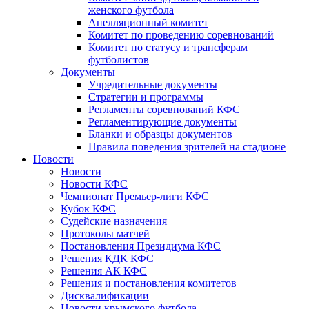
женского футбола
Апелляционный комитет
Комитет по проведению соревнований
Комитет по статусу и трансферам
футболистов
Документы
Учредительные документы
Стратегии и программы
Регламенты соревнований КФС
Регламентирующие документы
Бланки и образцы документов
Правила поведения зрителей на стадионе
Новости
Новости
Новости КФС
Чемпионат Премьер-лиги КФС
Кубок КФС
Судейские назначения
Протоколы матчей
Постановления Президиума КФС
Решения КДК КФС
Решения АК КФС
Решения и постановления комитетов
Дисквалификации
Новости крымского футбола