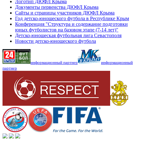
Логотип ДЮФЛ Крыма
Документы первенства ДЮФЛ Крыма
Сайты и страницы участников ДЮФЛ Крыма
Год детско-юношеского футбола в Республике Крым
Конференция "Структура и содержание подготовки
юных футболистов на базовом этапе (7-14 лет)"
Детско-юношеская футбольная лига Севастополя
Новости детско-юношеского футбола
информационный партнер
информационный
партнер