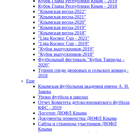
Кубок Главы Республики Крым – 2019
Кубок Главы Республики Крым – 2018
"Крымская весна-2022"
"Крымская весна-2021"
"Крымская весна-2020"
"Крымская весна-2019"
"Крымская весна-2018"
"Liga Космос Cup - 2021"
"Liga Космос Cup - 2019"
"Кубок выпускников-2019"
"Кубок выпускников-2018"
Футбольный фестиваль "Кубок Тавриды –
2020"
Турнир среди дворовых и сельских команд -
2018
Еще
Крымская футбольная академия имени А. Н.
Заяева
Уроки футбола в школах
Отчет Комитета детско-юношеского футбола
КФС - 2019
Логотип ДЮФЛ Крыма
Документы первенства ДЮФЛ Крыма
Сайты и страницы участников ДЮФЛ
Крыма