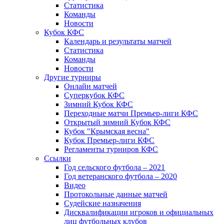
Статистика
Команды
Новости
Кубок КФС
Календарь и результаты матчей
Статистика
Команды
Новости
Другие турниры
Онлайн матчей
Суперкубок КФС
Зимний Кубок КФС
Переходные матчи Премьер-лиги КФС
Открытый зимний Кубок КФС
Кубок "Крымская весна"
Кубок Премьер-лиги КФС
Регламенты турниров КФС
Ссылки
Год сельского футбола – 2021
Год ветеранского футбола – 2020
Видео
Протокольные данные матчей
Судейские назначения
Дисквалификации игроков и официальных
лиц футбольных клубов