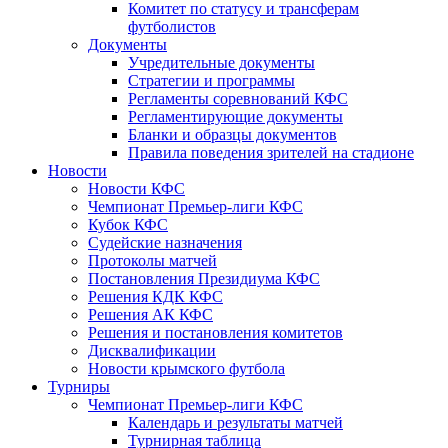
Комитет по статусу и трансферам
футболистов
Документы
Учредительные документы
Стратегии и программы
Регламенты соревнований КФС
Регламентирующие документы
Бланки и образцы документов
Правила поведения зрителей на стадионе
Новости
Новости КФС
Чемпионат Премьер-лиги КФС
Кубок КФС
Судейские назначения
Протоколы матчей
Постановления Президиума КФС
Решения КДК КФС
Решения АК КФС
Решения и постановления комитетов
Дисквалификации
Новости крымского футбола
Турниры
Чемпионат Премьер-лиги КФС
Календарь и результаты матчей
Турнирная таблица