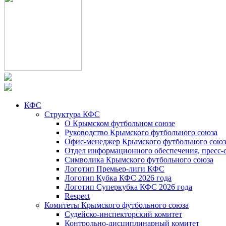
КФС
Структура КФС
О Крымском футбольном союзе
Руководство Крымского футбольного союза
Офис-менеджер Крымского футбольного союз
Отдел информационного обеспечения, пресс-
Символика Крымского футбольного союза
Логотип Премьер-лиги КФС
Логотип Кубка КФС 2026 года
Логотип Суперкубка КФС 2026 года
Respect
Комитеты Крымского футбольного союза
Судейско-инспекторский комитет
Контрольно-дисциплинарный комитет