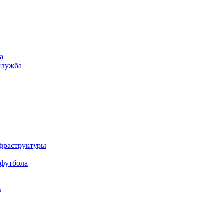
а
служба
нфраструктуры
 футбола
в