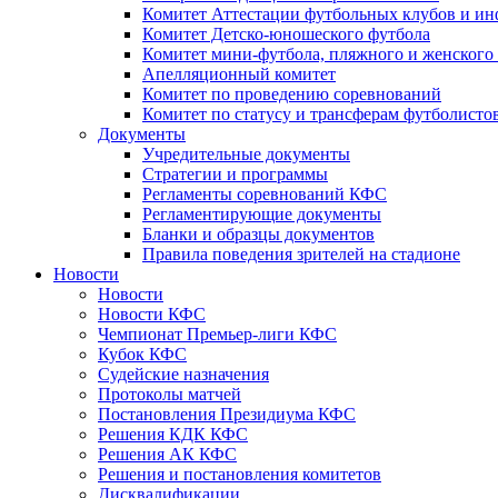
Комитет Аттестации футбольных клубов и и
Комитет Детско-юношеского футбола
Комитет мини-футбола, пляжного и женского
Апелляционный комитет
Комитет по проведению соревнований
Комитет по статусу и трансферам футболисто
Документы
Учредительные документы
Стратегии и программы
Регламенты соревнований КФС
Регламентирующие документы
Бланки и образцы документов
Правила поведения зрителей на стадионе
Новости
Новости
Новости КФС
Чемпионат Премьер-лиги КФС
Кубок КФС
Судейские назначения
Протоколы матчей
Постановления Президиума КФС
Решения КДК КФС
Решения АК КФС
Решения и постановления комитетов
Дисквалификации