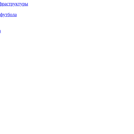
нфраструктуры
 футбола
в