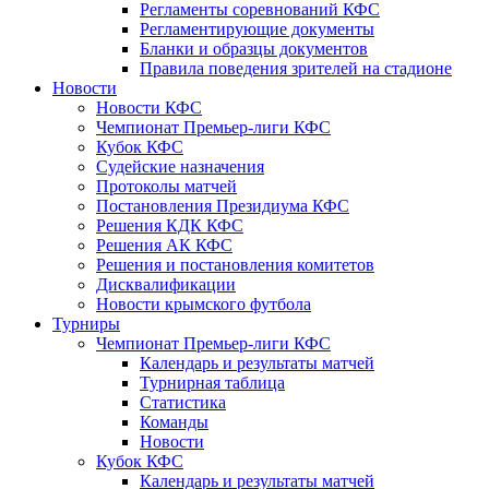
Регламенты соревнований КФС
Регламентирующие документы
Бланки и образцы документов
Правила поведения зрителей на стадионе
Новости
Новости КФС
Чемпионат Премьер-лиги КФС
Кубок КФС
Судейские назначения
Протоколы матчей
Постановления Президиума КФС
Решения КДК КФС
Решения АК КФС
Решения и постановления комитетов
Дисквалификации
Новости крымского футбола
Турниры
Чемпионат Премьер-лиги КФС
Календарь и результаты матчей
Турнирная таблица
Статистика
Команды
Новости
Кубок КФС
Календарь и результаты матчей