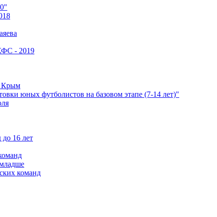
0"
018
аяева
КФС - 2019
е Крым
овки юных футболистов на базовом этапе (7-14 лет)"
оля
 до 16 лет
команд
 младше
ских команд