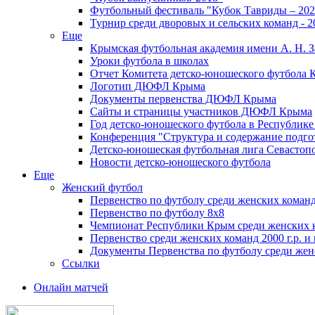
Футбольный фестиваль "Кубок Тавриды – 202
Турнир среди дворовых и сельских команд - 2
Еще
Крымская футбольная академия имени А. Н. З
Уроки футбола в школах
Отчет Комитета детско-юношеского футбола 
Логотип ДЮФЛ Крыма
Документы первенства ДЮФЛ Крыма
Сайты и страницы участников ДЮФЛ Крыма
Год детско-юношеского футбола в Республик
Конференция "Структура и содержание подгот
Детско-юношеская футбольная лига Севастоп
Новости детско-юношеского футбола
Еще
Женский футбол
Первенство по футболу среди женских команд
Первенство по футболу 8х8
Чемпионат Республики Крым среди женских 
Первенство среди женских команд 2000 г.р. и
Документы Первенства по футболу среди жен
Ссылки
Онлайн матчей