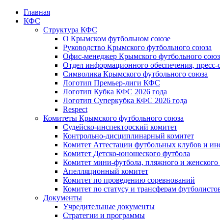
Главная
КФС
Структура КФС
О Крымском футбольном союзе
Руководство Крымского футбольного союза
Офис-менеджер Крымского футбольного союз
Отдел информационного обеспечения, пресс-
Символика Крымского футбольного союза
Логотип Премьер-лиги КФС
Логотип Кубка КФС 2026 года
Логотип Суперкубка КФС 2026 года
Respect
Комитеты Крымского футбольного союза
Судейско-инспекторский комитет
Контрольно-дисциплинарный комитет
Комитет Аттестации футбольных клубов и и
Комитет Детско-юношеского футбола
Комитет мини-футбола, пляжного и женского
Апелляционный комитет
Комитет по проведению соревнований
Комитет по статусу и трансферам футболисто
Документы
Учредительные документы
Стратегии и программы