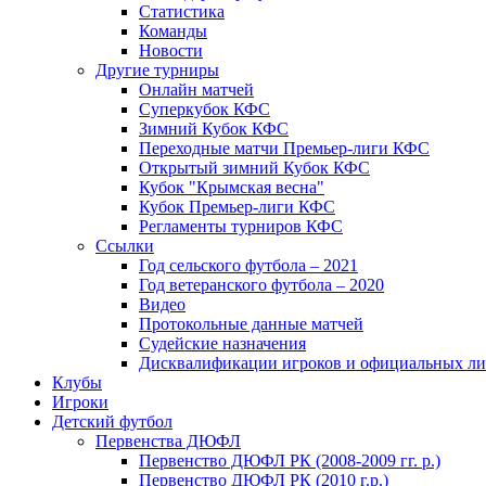
Статистика
Команды
Новости
Другие турниры
Онлайн матчей
Суперкубок КФС
Зимний Кубок КФС
Переходные матчи Премьер-лиги КФС
Открытый зимний Кубок КФС
Кубок "Крымская весна"
Кубок Премьер-лиги КФС
Регламенты турниров КФС
Ссылки
Год сельского футбола – 2021
Год ветеранского футбола – 2020
Видео
Протокольные данные матчей
Судейские назначения
Дисквалификации игроков и официальных ли
Клубы
Игроки
Детский футбол
Первенства ДЮФЛ
Первенство ДЮФЛ РК (2008-2009 гг. р.)
Первенство ДЮФЛ РК (2010 г.р.)