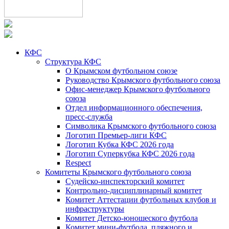
КФС
Структура КФС
О Крымском футбольном союзе
Руководство Крымского футбольного союза
Офис-менеджер Крымского футбольного
союза
Отдел информационного обеспечения,
пресс-служба
Символика Крымского футбольного союза
Логотип Премьер-лиги КФС
Логотип Кубка КФС 2026 года
Логотип Суперкубка КФС 2026 года
Respect
Комитеты Крымского футбольного союза
Судейско-инспекторский комитет
Контрольно-дисциплинарный комитет
Комитет Аттестации футбольных клубов и
инфраструктуры
Комитет Детско-юношеского футбола
Комитет мини-футбола, пляжного и