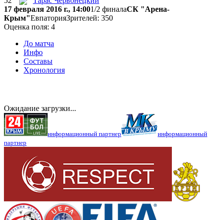
52'
Тарас Червонецкий
17 февраля 2016 г., 14:00
1/2 финала
СК "Арена-
Крым"
Евпатория
Зрителей: 350
Оценка поля: 4
До матча
Инфо
Составы
Хронология
Ожидание загрузки...
информационный партнер
информационный
партнер