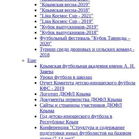
"Крымская весна-2019"
"Крымская весна-2018"
"Liga Космос Cup - 2021"
"Liga Космос Cup - 2019"
"Кубок выпускников-2019"
"Кубок выпускников-2018"
Футбольный фестиваль "Кубок Тавриды –
2020"
Турнир среди дворовых и сельских команд -
2018
Еще
Крымская футбольная академия имени А. Н.
Заяева
Уроки футбола в школах
Отчет Комитета детско-юношеского футбола
КФС - 2019
Логотип ДЮФЛ Крыма
Документы первенства ДЮФЛ Крыма
Сайты и страницы участников ДЮФЛ
Крыма
Год детско-юношеского футбола в
Республике Крым
Конференция "Структура и содержание
подготовки юных футболистов на базовом
этапе (7-14 лет)"