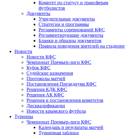
Комитет по статусу и трансферам
футболистов
Документы
Учредительные документы
Стратегии и программы
Регламенты соревнований КФС
Регламентирующие документы
Бланки и образцы документов
Правила поведения зрителей на стадионе
Новости
Новости КФС
Чемпионат Премьер-лиги КФС
Кубок КФС
Судейские назначения
Протоколы матчей
Постановления Президиума КФС
Решения КДК КФС
Решения АК КФС
Решения и постановления комитетов
Дисквалификации
Новости крымского футбола
Турниры
Чемпионат Премьер-лиги КФС
Календарь и результаты матчей
Турнирная таблица