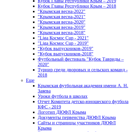
Кубок Главы Республики Крым – 2019
Кубок Главы Республики Крым – 2018
"Крымская весна-2022"
"Крымская весна-2021"
"Крымская весна-2020"
"Крымская весна-2019"
"Крымская весна-2018"
"Liga Космос Cup - 2021"
"Liga Космос Cup - 2019"
"Кубок выпускников-2019"
"Кубок выпускников-2018"
Футбольный фестиваль "Кубок Тавриды –
2020"
Турнир среди дворовых и сельских команд -
2018
Еще
Крымская футбольная академия имени А. Н.
Заяева
Уроки футбола в школах
Отчет Комитета детско-юношеского футбола
КФС - 2019
Логотип ДЮФЛ Крыма
Документы первенства ДЮФЛ Крыма
Сайты и страницы участников ДЮФЛ
Крыма