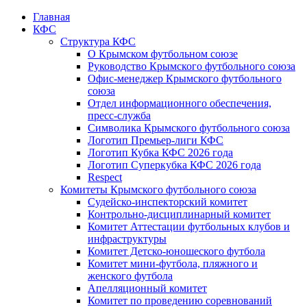
Главная
КФС
Структура КФС
О Крымском футбольном союзе
Руководство Крымского футбольного союза
Офис-менеджер Крымского футбольного
союза
Отдел информационного обеспечения,
пресс-служба
Символика Крымского футбольного союза
Логотип Премьер-лиги КФС
Логотип Кубка КФС 2026 года
Логотип Суперкубка КФС 2026 года
Respect
Комитеты Крымского футбольного союза
Судейско-инспекторский комитет
Контрольно-дисциплинарный комитет
Комитет Аттестации футбольных клубов и
инфраструктуры
Комитет Детско-юношеского футбола
Комитет мини-футбола, пляжного и
женского футбола
Апелляционный комитет
Комитет по проведению соревнований