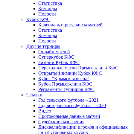
Статистика
Команды
Новости
Кубок КФС
Календарь и результаты матчей
Статистика
Команды
Новости
Другие турниры
Онлайн матчей
Суперкубок КФС
Зимний Кубок КФС
Переходные матчи Премьер-лиги КФС
Открытый зимний Кубок КФС
Кубок "Крымская весна"
Кубок Премьер-лиги КФС
Регламенты турниров КФС
Ссылки
Год сельского футбола – 2021
Год ветеранского футбола – 2020
Видео
Протокольные данные матчей
Судейские назначения
Дисквалификации игроков и официальных
лиц футбольных клубов