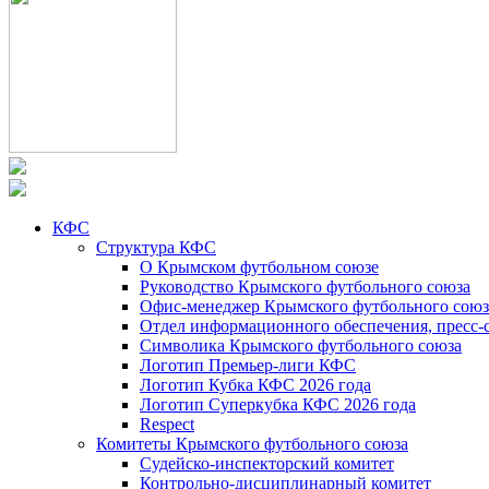
КФС
Структура КФС
О Крымском футбольном союзе
Руководство Крымского футбольного союза
Офис-менеджер Крымского футбольного союз
Отдел информационного обеспечения, пресс-
Символика Крымского футбольного союза
Логотип Премьер-лиги КФС
Логотип Кубка КФС 2026 года
Логотип Суперкубка КФС 2026 года
Respect
Комитеты Крымского футбольного союза
Судейско-инспекторский комитет
Контрольно-дисциплинарный комитет