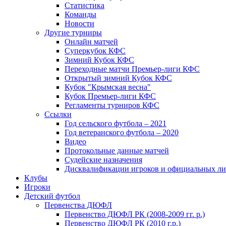
Статистика
Команды
Новости
Другие турниры
Онлайн матчей
Суперкубок КФС
Зимний Кубок КФС
Переходные матчи Премьер-лиги КФС
Открытый зимний Кубок КФС
Кубок "Крымская весна"
Кубок Премьер-лиги КФС
Регламенты турниров КФС
Ссылки
Год сельского футбола – 2021
Год ветеранского футбола – 2020
Видео
Протокольные данные матчей
Судейские назначения
Дисквалификации игроков и официальных ли
Клубы
Игроки
Детский футбол
Первенства ДЮФЛ
Первенство ДЮФЛ РК (2008-2009 гг. р.)
Первенство ДЮФЛ РК (2010 г.р.)