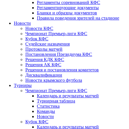
Регламенты соревнований КФС
Регламентирующие документы
Бланки и образцы документов
Правила поведения зрителей на стадионе
Новости
Новости КФС
Чемпионат Премьер-лиги КФС
Кубок КФС
Судейские назначения
Протоколы матчей
Постановления Президиума КФС
Решения КДК КФС
Решения АК КФС
Решения и постановления комитетов
Дисквалификации
Новости крымского футбола
Турниры
Чемпионат Премьер-лиги КФС
Календарь и результаты матчей
Турнирная таблица
Статистика
Команды
Новости
Кубок КФС
Календарь и результаты матчей