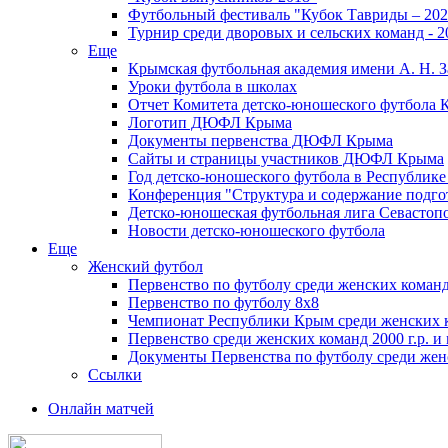
Футбольный фестиваль "Кубок Тавриды – 202
Турнир среди дворовых и сельских команд - 2
Еще
Крымская футбольная академия имени А. Н. З
Уроки футбола в школах
Отчет Комитета детско-юношеского футбола 
Логотип ДЮФЛ Крыма
Документы первенства ДЮФЛ Крыма
Сайты и страницы участников ДЮФЛ Крыма
Год детско-юношеского футбола в Республик
Конференция "Структура и содержание подгот
Детско-юношеская футбольная лига Севастоп
Новости детско-юношеского футбола
Еще
Женский футбол
Первенство по футболу среди женских команд
Первенство по футболу 8х8
Чемпионат Республики Крым среди женских 
Первенство среди женских команд 2000 г.р. и
Документы Первенства по футболу среди жен
Ссылки
Онлайн матчей