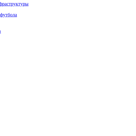
нфраструктуры
 футбола
в