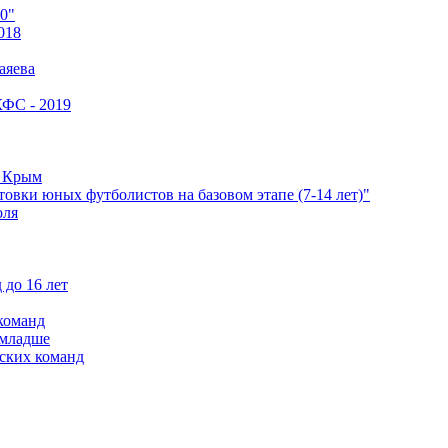
0"
018
аяева
КФС - 2019
е Крым
овки юных футболистов на базовом этапе (7-14 лет)"
оля
 до 16 лет
команд
 младше
ских команд