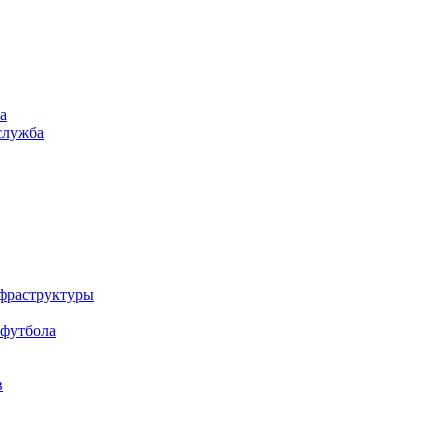
а
служба
нфраструктуры
 футбола
в