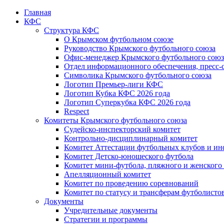
Главная
КФС
Структура КФС
О Крымском футбольном союзе
Руководство Крымского футбольного союза
Офис-менеджер Крымского футбольного союз
Отдел информационного обеспечения, пресс-
Символика Крымского футбольного союза
Логотип Премьер-лиги КФС
Логотип Кубка КФС 2026 года
Логотип Суперкубка КФС 2026 года
Respect
Комитеты Крымского футбольного союза
Судейско-инспекторский комитет
Контрольно-дисциплинарный комитет
Комитет Аттестации футбольных клубов и и
Комитет Детско-юношеского футбола
Комитет мини-футбола, пляжного и женского
Апелляционный комитет
Комитет по проведению соревнований
Комитет по статусу и трансферам футболисто
Документы
Учредительные документы
Стратегии и программы