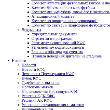
Комитет Аттестации футбольных клубов и и
Комитет Детско-юношеского футбола
Комитет мини-футбола, пляжного и женского
Апелляционный комитет
Комитет по проведению соревнований
Комитет по статусу и трансферам футболисто
Документы
Учредительные документы
Стратегии и программы
Регламенты соревнований КФС
Регламентирующие документы
Бланки и образцы документов
Правила поведения зрителей на стадионе
Новости
Новости
Новости КФС
Чемпионат Премьер-лиги КФС
Кубок КФС
Судейские назначения
Протоколы матчей
Постановления Президиума КФС
Решения КДК КФС
Решения АК КФС
Решения и постановления комитетов
Дисквалификации