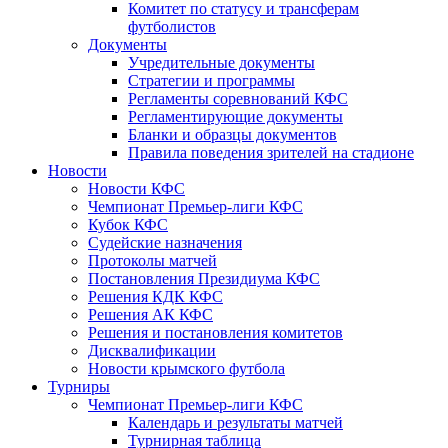
Комитет по статусу и трансферам
футболистов
Документы
Учредительные документы
Стратегии и программы
Регламенты соревнований КФС
Регламентирующие документы
Бланки и образцы документов
Правила поведения зрителей на стадионе
Новости
Новости КФС
Чемпионат Премьер-лиги КФС
Кубок КФС
Судейские назначения
Протоколы матчей
Постановления Президиума КФС
Решения КДК КФС
Решения АК КФС
Решения и постановления комитетов
Дисквалификации
Новости крымского футбола
Турниры
Чемпионат Премьер-лиги КФС
Календарь и результаты матчей
Турнирная таблица