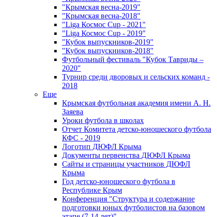
"Крымская весна-2019"
"Крымская весна-2018"
"Liga Космос Cup - 2021"
"Liga Космос Cup - 2019"
"Кубок выпускников-2019"
"Кубок выпускников-2018"
Футбольный фестиваль "Кубок Тавриды –
2020"
Турнир среди дворовых и сельских команд -
2018
Еще
Крымская футбольная академия имени А. Н.
Заяева
Уроки футбола в школах
Отчет Комитета детско-юношеского футбола
КФС - 2019
Логотип ДЮФЛ Крыма
Документы первенства ДЮФЛ Крыма
Сайты и страницы участников ДЮФЛ
Крыма
Год детско-юношеского футбола в
Республике Крым
Конференция "Структура и содержание
подготовки юных футболистов на базовом
этапе (7-14 лет)"