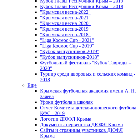
Кубок Главы Республики Крым – 2019
Кубок Главы Республики Крым – 2018
"Крымская весна-2022"
"Крымская весна-2021"
"Крымская весна-2020"
"Крымская весна-2019"
"Крымская весна-2018"
"Liga Космос Cup - 2021"
"Liga Космос Cup - 2019"
"Кубок выпускников-2019"
"Кубок выпускников-2018"
Футбольный фестиваль "Кубок Тавриды –
2020"
Турнир среди дворовых и сельских команд -
2018
Еще
Крымская футбольная академия имени А. Н.
Заяева
Уроки футбола в школах
Отчет Комитета детско-юношеского футбола
КФС - 2019
Логотип ДЮФЛ Крыма
Документы первенства ДЮФЛ Крыма
Сайты и страницы участников ДЮФЛ
Крыма