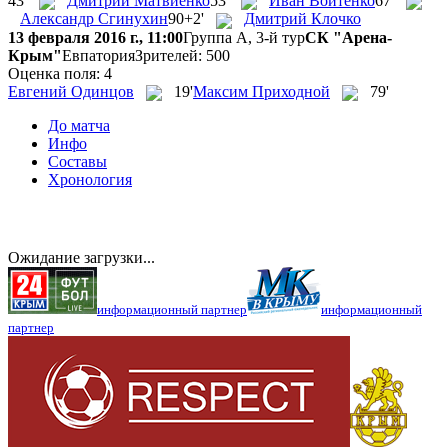
43'
Дмитрий Матвиенко
53'
Иван Войтенко
67'
Александр Сгинухин
90+2'
Дмитрий Клочко
13 февраля 2016 г., 11:00
Группа A, 3-й тур
СК "Арена-
Крым"
Евпатория
Зрителей: 500
Оценка поля: 4
Евгений Одинцов
19'
Максим Приходной
79'
До матча
Инфо
Составы
Хронология
Ожидание загрузки...
информационный партнер
информационный
партнер