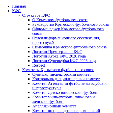
Главная
КФС
Структура КФС
О Крымском футбольном союзе
Руководство Крымского футбольного союза
Офис-менеджер Крымского футбольного
союза
Отдел информационного обеспечения,
пресс-служба
Символика Крымского футбольного союза
Логотип Премьер-лиги КФС
Логотип Кубка КФС 2026 года
Логотип Суперкубка КФС 2026 года
Respect
Комитеты Крымского футбольного союза
Судейско-инспекторский комитет
Контрольно-дисциплинарный комитет
Комитет Аттестации футбольных клубов и
инфраструктуры
Комитет Детско-юношеского футбола
Комитет мини-футбола, пляжного и
женского футбола
Апелляционный комитет
Комитет по проведению соревнований