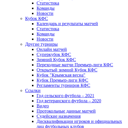
Статистика
Команды
Новости
Кубок КФС
Календарь и результаты матчей
Статистика
Команды
Новости
Другие турниры
Онлайн матчей
Суперкубок КФС
Зимний Кубок КФС
Переходные матчи Премьер-лиги КФС
Открытый зимний Кубок КФС
Кубок "Крымская весна"
Кубок Премьер-лиги КФС
Регламенты турниров КФС
Ссылки
Год сельского футбола – 2021
Год ветеранского футбола – 2020
Видео
Протокольные данные матчей
Судейские назначения
Дисквалификации игроков и официальных
лиц футбольных клубов