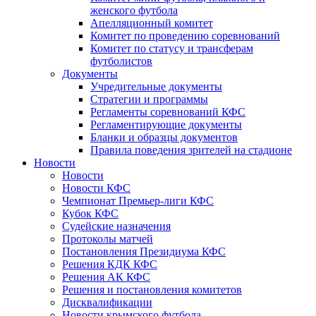
женского футбола
Апелляционный комитет
Комитет по проведению соревнований
Комитет по статусу и трансферам
футболистов
Документы
Учредительные документы
Стратегии и программы
Регламенты соревнований КФС
Регламентирующие документы
Бланки и образцы документов
Правила поведения зрителей на стадионе
Новости
Новости
Новости КФС
Чемпионат Премьер-лиги КФС
Кубок КФС
Судейские назначения
Протоколы матчей
Постановления Президиума КФС
Решения КДК КФС
Решения АК КФС
Решения и постановления комитетов
Дисквалификации
Новости крымского футбола