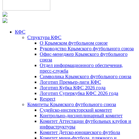
КФС
Структура КФС
О Крымском футбольном союзе
Руководство Крымского футбольного союза
Офис-менеджер Крымского футбольного
союза
Отдел информационного обеспечения,
пресс-служба
Символика Крымского футбольного союза
Логотип Премьер-лиги КФС
Логотип Кубка КФС 2026 года
Логотип Суперкубка КФС 2026 года
Respect
Комитеты Крымского футбольного союза
Судейско-инспекторский комитет
Контрольно-дисциплинарный комитет
Комитет Аттестации футбольных клубов и
инфраструктуры
Комитет Детско-юношеского футбола
Комитет мини-футбола, пляжного и