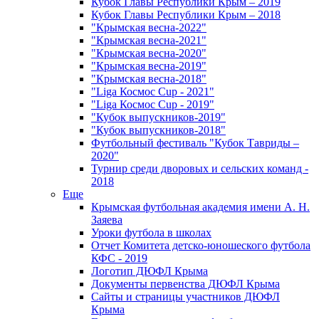
Кубок Главы Республики Крым – 2019
Кубок Главы Республики Крым – 2018
"Крымская весна-2022"
"Крымская весна-2021"
"Крымская весна-2020"
"Крымская весна-2019"
"Крымская весна-2018"
"Liga Космос Cup - 2021"
"Liga Космос Cup - 2019"
"Кубок выпускников-2019"
"Кубок выпускников-2018"
Футбольный фестиваль "Кубок Тавриды –
2020"
Турнир среди дворовых и сельских команд -
2018
Еще
Крымская футбольная академия имени А. Н.
Заяева
Уроки футбола в школах
Отчет Комитета детско-юношеского футбола
КФС - 2019
Логотип ДЮФЛ Крыма
Документы первенства ДЮФЛ Крыма
Сайты и страницы участников ДЮФЛ
Крыма