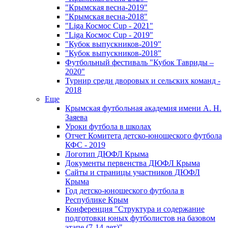
"Крымская весна-2019"
"Крымская весна-2018"
"Liga Космос Cup - 2021"
"Liga Космос Cup - 2019"
"Кубок выпускников-2019"
"Кубок выпускников-2018"
Футбольный фестиваль "Кубок Тавриды –
2020"
Турнир среди дворовых и сельских команд -
2018
Еще
Крымская футбольная академия имени А. Н.
Заяева
Уроки футбола в школах
Отчет Комитета детско-юношеского футбола
КФС - 2019
Логотип ДЮФЛ Крыма
Документы первенства ДЮФЛ Крыма
Сайты и страницы участников ДЮФЛ
Крыма
Год детско-юношеского футбола в
Республике Крым
Конференция "Структура и содержание
подготовки юных футболистов на базовом
этапе (7-14 лет)"