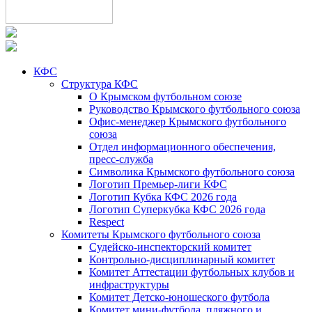
КФС
Структура КФС
О Крымском футбольном союзе
Руководство Крымского футбольного союза
Офис-менеджер Крымского футбольного
союза
Отдел информационного обеспечения,
пресс-служба
Символика Крымского футбольного союза
Логотип Премьер-лиги КФС
Логотип Кубка КФС 2026 года
Логотип Суперкубка КФС 2026 года
Respect
Комитеты Крымского футбольного союза
Судейско-инспекторский комитет
Контрольно-дисциплинарный комитет
Комитет Аттестации футбольных клубов и
инфраструктуры
Комитет Детско-юношеского футбола
Комитет мини-футбола, пляжного и