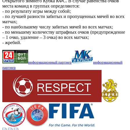
Открытого зимнего Кубка КФС. В случае равенства очков
места команд в группах определяются:
- по результату игры между собой;
- по лучшей разности забитых и пропущенных мячей во всех
матчах;
- по наибольшему числу забитых мячей во всех матчах;
- по меньшему количеству штрафных очков (предупреждение
– 1 очко, удаление – 3 очка) во всех матчах;
- жребий.
информационный партнер
информационный
партнер