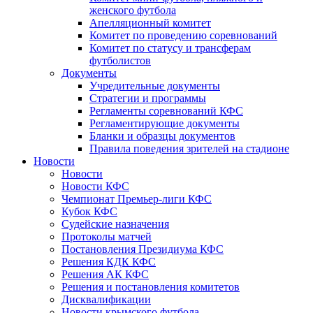
женского футбола
Апелляционный комитет
Комитет по проведению соревнований
Комитет по статусу и трансферам
футболистов
Документы
Учредительные документы
Стратегии и программы
Регламенты соревнований КФС
Регламентирующие документы
Бланки и образцы документов
Правила поведения зрителей на стадионе
Новости
Новости
Новости КФС
Чемпионат Премьер-лиги КФС
Кубок КФС
Судейские назначения
Протоколы матчей
Постановления Президиума КФС
Решения КДК КФС
Решения АК КФС
Решения и постановления комитетов
Дисквалификации
Новости крымского футбола