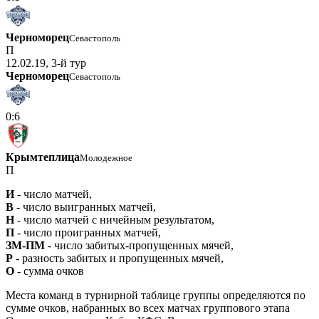
Черноморец
Севастополь
П
12.02.19, 3-й тур
Черноморец
Севастополь
0:6
Крымтеплица
Молодежное
П
И
- число матчей,
В
- число выигранных матчей,
Н
- число матчей с ничейным результатом,
П
- число проигранных матчей,
ЗМ-ПМ
- число забитых-пропущенных мячей,
Р
- разность забитых и пропущенных мячей,
О
- сумма очков
Места команд в турнирной таблице группы определяются по
сумме очков, набранных во всех матчах группового этапа