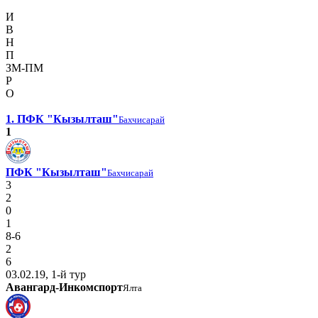
И
В
Н
П
ЗМ-ПМ
Р
О
1. ПФК "Кызылташ"
Бахчисарай
1
ПФК "Кызылташ"
Бахчисарай
3
2
0
1
8-6
2
6
03.02.19, 1-й тур
Авангард-Инкомспорт
Ялта