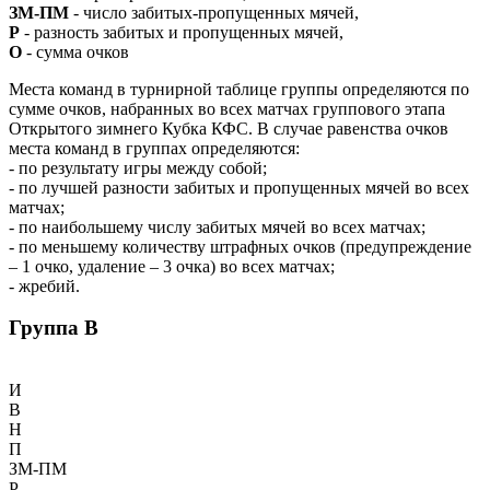
ЗМ-ПМ
- число забитых-пропущенных мячей,
Р
- разность забитых и пропущенных мячей,
О
- сумма очков
Места команд в турнирной таблице группы определяются по
сумме очков, набранных во всех матчах группового этапа
Открытого зимнего Кубка КФС. В случае равенства очков
места команд в группах определяются:
- по результату игры между собой;
- по лучшей разности забитых и пропущенных мячей во всех
матчах;
- по наибольшему числу забитых мячей во всех матчах;
- по меньшему количеству штрафных очков (предупреждение
– 1 очко, удаление – 3 очка) во всех матчах;
- жребий.
Группа B
И
В
Н
П
ЗМ-ПМ
Р