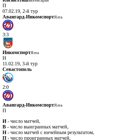
Бахчисарай
П
07.02.19, 2-й тур
Авангард-Инкомспорт
Ялта
3:3
Инкомспорт
Ялта
Н
11.02.19, 3-й тур
Севастополь
2:0
Авангард-Инкомспорт
Ялта
П
И
- число матчей,
В
- число выигранных матчей,
Н
- число матчей с ничейным результатом,
П
- число проигранных матчей,