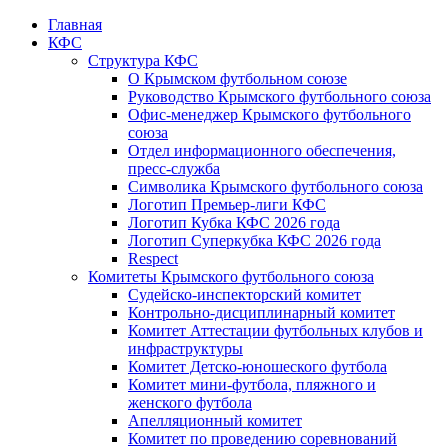
Главная
КФС
Структура КФС
О Крымском футбольном союзе
Руководство Крымского футбольного союза
Офис-менеджер Крымского футбольного
союза
Отдел информационного обеспечения,
пресс-служба
Символика Крымского футбольного союза
Логотип Премьер-лиги КФС
Логотип Кубка КФС 2026 года
Логотип Суперкубка КФС 2026 года
Respect
Комитеты Крымского футбольного союза
Судейско-инспекторский комитет
Контрольно-дисциплинарный комитет
Комитет Аттестации футбольных клубов и
инфраструктуры
Комитет Детско-юношеского футбола
Комитет мини-футбола, пляжного и
женского футбола
Апелляционный комитет
Комитет по проведению соревнований