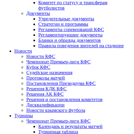
Комитет по статусу и трансферам
футболистов
Документы
Учредительные документы
Стратегии и программы
Регламенты соревнований КФС
Регламентирующие документы
Бланки и образцы документов
Правила поведения зрителей на стадионе
Новости
Новости КФС
Чемпионат Премьер-лиги КФС
Кубок КФС
Судейские назначения
Протоколы матчей
Постановления Президиума КФС
Решения КДК КФС
Решения АК КФС
Решения и постановления комитетов
Дисквалификации
Новости крымского футбола
Турниры
Чемпионат Премьер-лиги КФС
Календарь и результаты матчей
Турнирная таблица