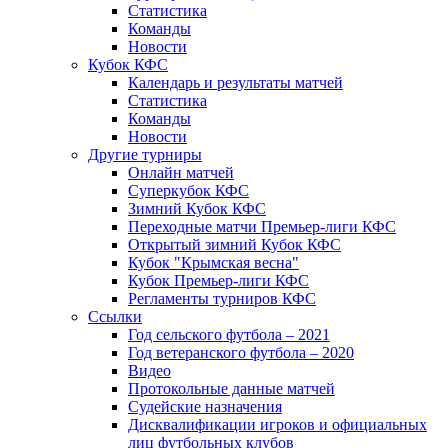
Статистика
Команды
Новости
Кубок КФС
Календарь и результаты матчей
Статистика
Команды
Новости
Другие турниры
Онлайн матчей
Суперкубок КФС
Зимний Кубок КФС
Переходные матчи Премьер-лиги КФС
Открытый зимний Кубок КФС
Кубок "Крымская весна"
Кубок Премьер-лиги КФС
Регламенты турниров КФС
Ссылки
Год сельского футбола – 2021
Год ветеранского футбола – 2020
Видео
Протокольные данные матчей
Судейские назначения
Дисквалификации игроков и официальных
лиц футбольных клубов