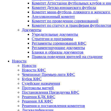
Комитет Аттестации футбольных клубов и и
Комитет Детско-юношеского футбола
Комитет мини-футбола, пляжного и женского
Апелляционный комитет
Комитет по проведению соревнований
Комитет по статусу и трансферам футболисто
Документы
Учредительные документы
Стратегии и программы
Регламенты соревнований КФС
Регламентирующие документы
Бланки и образцы документов
Правила поведения зрителей на стадионе
Новости
Новости
Новости КФС
Чемпионат Премьер-лиги КФС
Кубок КФС
Судейские назначения
Протоколы матчей
Постановления Президиума КФС
Решения КДК КФС
Решения АК КФС
Решения и постановления комитетов
Дисквалификации