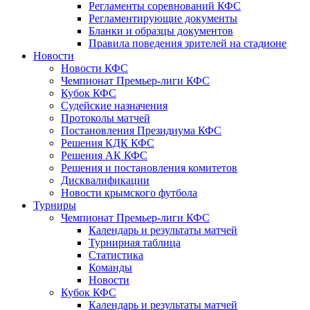
Регламенты соревнований КФС
Регламентирующие документы
Бланки и образцы документов
Правила поведения зрителей на стадионе
Новости
Новости КФС
Чемпионат Премьер-лиги КФС
Кубок КФС
Судейские назначения
Протоколы матчей
Постановления Президиума КФС
Решения КДК КФС
Решения АК КФС
Решения и постановления комитетов
Дисквалификации
Новости крымского футбола
Турниры
Чемпионат Премьер-лиги КФС
Календарь и результаты матчей
Турнирная таблица
Статистика
Команды
Новости
Кубок КФС
Календарь и результаты матчей