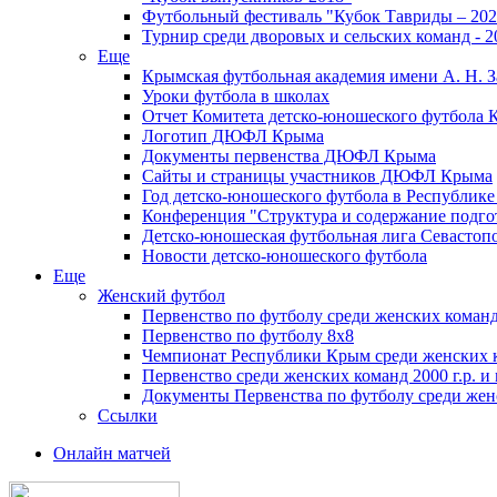
Футбольный фестиваль "Кубок Тавриды – 202
Турнир среди дворовых и сельских команд - 2
Еще
Крымская футбольная академия имени А. Н. З
Уроки футбола в школах
Отчет Комитета детско-юношеского футбола 
Логотип ДЮФЛ Крыма
Документы первенства ДЮФЛ Крыма
Сайты и страницы участников ДЮФЛ Крыма
Год детско-юношеского футбола в Республик
Конференция "Структура и содержание подгот
Детско-юношеская футбольная лига Севастоп
Новости детско-юношеского футбола
Еще
Женский футбол
Первенство по футболу среди женских команд
Первенство по футболу 8х8
Чемпионат Республики Крым среди женских 
Первенство среди женских команд 2000 г.р. и
Документы Первенства по футболу среди жен
Ссылки
Онлайн матчей