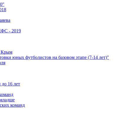
0"
018
аяева
КФС - 2019
е Крым
овки юных футболистов на базовом этапе (7-14 лет)"
оля
 до 16 лет
команд
 младше
ских команд