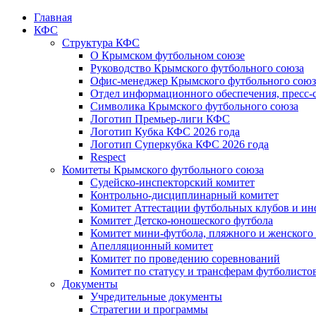
Главная
КФС
Структура КФС
О Крымском футбольном союзе
Руководство Крымского футбольного союза
Офис-менеджер Крымского футбольного союз
Отдел информационного обеспечения, пресс-
Символика Крымского футбольного союза
Логотип Премьер-лиги КФС
Логотип Кубка КФС 2026 года
Логотип Суперкубка КФС 2026 года
Respect
Комитеты Крымского футбольного союза
Судейско-инспекторский комитет
Контрольно-дисциплинарный комитет
Комитет Аттестации футбольных клубов и и
Комитет Детско-юношеского футбола
Комитет мини-футбола, пляжного и женского
Апелляционный комитет
Комитет по проведению соревнований
Комитет по статусу и трансферам футболисто
Документы
Учредительные документы
Стратегии и программы