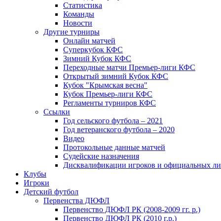
Статистика
Команды
Новости
Другие турниры
Онлайн матчей
Суперкубок КФС
Зимний Кубок КФС
Переходные матчи Премьер-лиги КФС
Открытый зимний Кубок КФС
Кубок "Крымская весна"
Кубок Премьер-лиги КФС
Регламенты турниров КФС
Ссылки
Год сельского футбола – 2021
Год ветеранского футбола – 2020
Видео
Протокольные данные матчей
Судейские назначения
Дисквалификации игроков и официальных ли
Клубы
Игроки
Детский футбол
Первенства ДЮФЛ
Первенство ДЮФЛ РК (2008-2009 гг. р.)
Первенство ДЮФЛ РК (2010 г.р.)