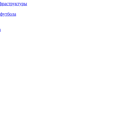
нфраструктуры
 футбола
в