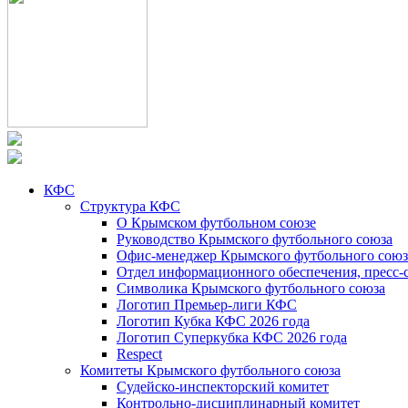
КФС
Структура КФС
О Крымском футбольном союзе
Руководство Крымского футбольного союза
Офис-менеджер Крымского футбольного союз
Отдел информационного обеспечения, пресс-
Символика Крымского футбольного союза
Логотип Премьер-лиги КФС
Логотип Кубка КФС 2026 года
Логотип Суперкубка КФС 2026 года
Respect
Комитеты Крымского футбольного союза
Судейско-инспекторский комитет
Контрольно-дисциплинарный комитет