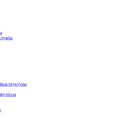
а
служба
нфраструктуры
 футбола
в