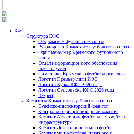
КФС
Структура КФС
О Крымском футбольном союзе
Руководство Крымского футбольного союза
Офис-менеджер Крымского футбольного
союза
Отдел информационного обеспечения,
пресс-служба
Символика Крымского футбольного союза
Логотип Премьер-лиги КФС
Логотип Кубка КФС 2026 года
Логотип Суперкубка КФС 2026 года
Respect
Комитеты Крымского футбольного союза
Судейско-инспекторский комитет
Контрольно-дисциплинарный комитет
Комитет Аттестации футбольных клубов и
инфраструктуры
Комитет Детско-юношеского футбола
Комитет мини-футбола, пляжного и