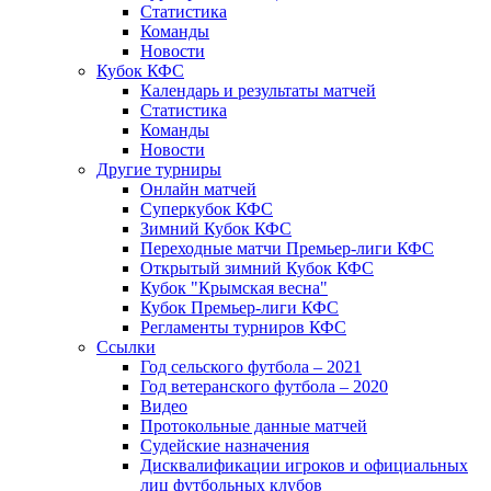
Статистика
Команды
Новости
Кубок КФС
Календарь и результаты матчей
Статистика
Команды
Новости
Другие турниры
Онлайн матчей
Суперкубок КФС
Зимний Кубок КФС
Переходные матчи Премьер-лиги КФС
Открытый зимний Кубок КФС
Кубок "Крымская весна"
Кубок Премьер-лиги КФС
Регламенты турниров КФС
Ссылки
Год сельского футбола – 2021
Год ветеранского футбола – 2020
Видео
Протокольные данные матчей
Судейские назначения
Дисквалификации игроков и официальных
лиц футбольных клубов