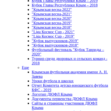
Кубок Главы Республики Крым – 2019
Кубок Главы Республики Крым – 2018
"Крымская весна-2022"
"Крымская весна-2021"
"Крымская весна-2020"
"Крымская весна-2019"
"Крымская весна-2018"
"Liga Космос Cup - 2021"
"Liga Космос Cup - 2019"
"Кубок выпускников-2019"
"Кубок выпускников-2018"
Футбольный фестиваль "Кубок Тавриды –
2020"
Турнир среди дворовых и сельских команд -
2018
Еще
Крымская футбольная академия имени А. Н.
Заяева
Уроки футбола в школах
Отчет Комитета детско-юношеского футбола
КФС - 2019
Логотип ДЮФЛ Крыма
Документы первенства ДЮФЛ Крыма
Сайты и страницы участников ДЮФЛ
Крыма