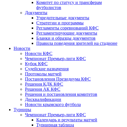
Комитет по статусу и трансферам
футболистов
Документы
Учредительные документы
Стратегии и программы
Регламенты соревнований КФС
Регламентирующие документы
Бланки и образцы документов
Правила поведения зрителей на стадионе
Новости
Новости КФС
Чемпионат Премьер-лиги КФС
Кубок КФС
Судейские назначения
Протоколы матчей
Постановления Президиума КФС
Решения КДК КФС
Решения АК КФС
Решения и постановления комитетов
Дисквалификации
Новости крымского футбола
Турниры
Чемпионат Премьер-лиги КФС
Календарь и результаты матчей
Турнирная таблица