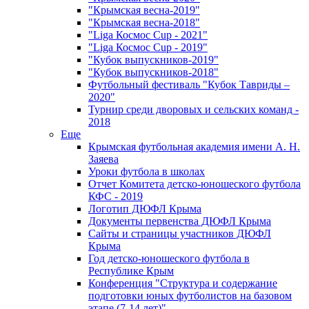
"Крымская весна-2019"
"Крымская весна-2018"
"Liga Космос Cup - 2021"
"Liga Космос Cup - 2019"
"Кубок выпускников-2019"
"Кубок выпускников-2018"
Футбольный фестиваль "Кубок Тавриды –
2020"
Турнир среди дворовых и сельских команд -
2018
Еще
Крымская футбольная академия имени А. Н.
Заяева
Уроки футбола в школах
Отчет Комитета детско-юношеского футбола
КФС - 2019
Логотип ДЮФЛ Крыма
Документы первенства ДЮФЛ Крыма
Сайты и страницы участников ДЮФЛ
Крыма
Год детско-юношеского футбола в
Республике Крым
Конференция "Структура и содержание
подготовки юных футболистов на базовом
этапе (7-14 лет)"