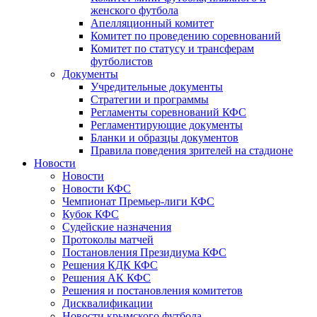
женского футбола
Апелляционный комитет
Комитет по проведению соревнований
Комитет по статусу и трансферам
футболистов
Документы
Учредительные документы
Стратегии и программы
Регламенты соревнований КФС
Регламентирующие документы
Бланки и образцы документов
Правила поведения зрителей на стадионе
Новости
Новости
Новости КФС
Чемпионат Премьер-лиги КФС
Кубок КФС
Судейские назначения
Протоколы матчей
Постановления Президиума КФС
Решения КДК КФС
Решения АК КФС
Решения и постановления комитетов
Дисквалификации
Новости крымского футбола