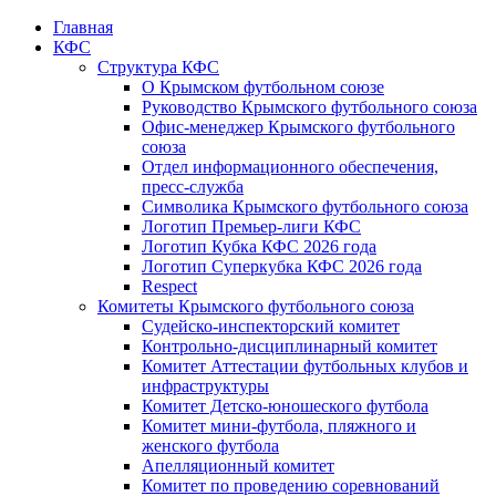
Главная
КФС
Структура КФС
О Крымском футбольном союзе
Руководство Крымского футбольного союза
Офис-менеджер Крымского футбольного
союза
Отдел информационного обеспечения,
пресс-служба
Символика Крымского футбольного союза
Логотип Премьер-лиги КФС
Логотип Кубка КФС 2026 года
Логотип Суперкубка КФС 2026 года
Respect
Комитеты Крымского футбольного союза
Судейско-инспекторский комитет
Контрольно-дисциплинарный комитет
Комитет Аттестации футбольных клубов и
инфраструктуры
Комитет Детско-юношеского футбола
Комитет мини-футбола, пляжного и
женского футбола
Апелляционный комитет
Комитет по проведению соревнований