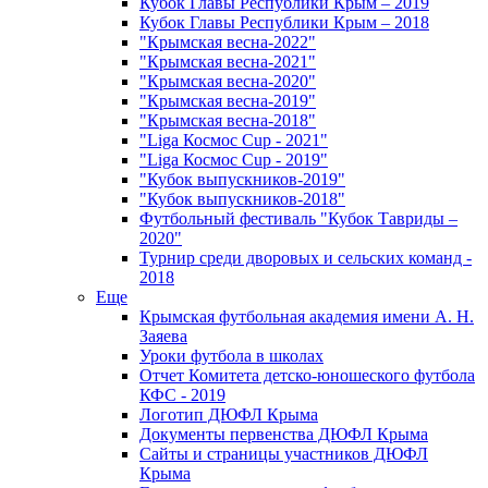
Кубок Главы Республики Крым – 2019
Кубок Главы Республики Крым – 2018
"Крымская весна-2022"
"Крымская весна-2021"
"Крымская весна-2020"
"Крымская весна-2019"
"Крымская весна-2018"
"Liga Космос Cup - 2021"
"Liga Космос Cup - 2019"
"Кубок выпускников-2019"
"Кубок выпускников-2018"
Футбольный фестиваль "Кубок Тавриды –
2020"
Турнир среди дворовых и сельских команд -
2018
Еще
Крымская футбольная академия имени А. Н.
Заяева
Уроки футбола в школах
Отчет Комитета детско-юношеского футбола
КФС - 2019
Логотип ДЮФЛ Крыма
Документы первенства ДЮФЛ Крыма
Сайты и страницы участников ДЮФЛ
Крыма