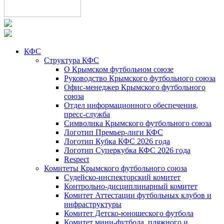
КФС
Структура КФС
О Крымском футбольном союзе
Руководство Крымского футбольного союза
Офис-менеджер Крымского футбольного
союза
Отдел информационного обеспечения,
пресс-служба
Символика Крымского футбольного союза
Логотип Премьер-лиги КФС
Логотип Кубка КФС 2026 года
Логотип Суперкубка КФС 2026 года
Respect
Комитеты Крымского футбольного союза
Судейско-инспекторский комитет
Контрольно-дисциплинарный комитет
Комитет Аттестации футбольных клубов и
инфраструктуры
Комитет Детско-юношеского футбола
Комитет мини-футбола, пляжного и