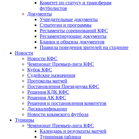
Комитет по статусу и трансферам
футболистов
Документы
Учредительные документы
Стратегии и программы
Регламенты соревнований КФС
Регламентирующие документы
Бланки и образцы документов
Правила поведения зрителей на стадионе
Новости
Новости КФС
Чемпионат Премьер-лиги КФС
Кубок КФС
Судейские назначения
Протоколы матчей
Постановления Президиума КФС
Решения КДК КФС
Решения АК КФС
Решения и постановления комитетов
Дисквалификации
Новости крымского футбола
Турниры
Чемпионат Премьер-лиги КФС
Календарь и результаты матчей
Турнирная таблица