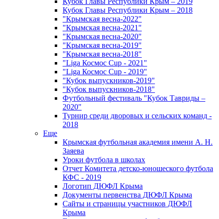
Кубок Главы Республики Крым – 2019
Кубок Главы Республики Крым – 2018
"Крымская весна-2022"
"Крымская весна-2021"
"Крымская весна-2020"
"Крымская весна-2019"
"Крымская весна-2018"
"Liga Космос Cup - 2021"
"Liga Космос Cup - 2019"
"Кубок выпускников-2019"
"Кубок выпускников-2018"
Футбольный фестиваль "Кубок Тавриды –
2020"
Турнир среди дворовых и сельских команд -
2018
Еще
Крымская футбольная академия имени А. Н.
Заяева
Уроки футбола в школах
Отчет Комитета детско-юношеского футбола
КФС - 2019
Логотип ДЮФЛ Крыма
Документы первенства ДЮФЛ Крыма
Сайты и страницы участников ДЮФЛ
Крыма