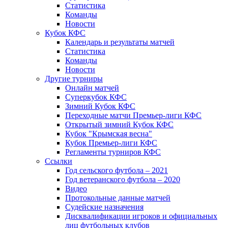
Статистика
Команды
Новости
Кубок КФС
Календарь и результаты матчей
Статистика
Команды
Новости
Другие турниры
Онлайн матчей
Суперкубок КФС
Зимний Кубок КФС
Переходные матчи Премьер-лиги КФС
Открытый зимний Кубок КФС
Кубок "Крымская весна"
Кубок Премьер-лиги КФС
Регламенты турниров КФС
Ссылки
Год сельского футбола – 2021
Год ветеранского футбола – 2020
Видео
Протокольные данные матчей
Судейские назначения
Дисквалификации игроков и официальных
лиц футбольных клубов