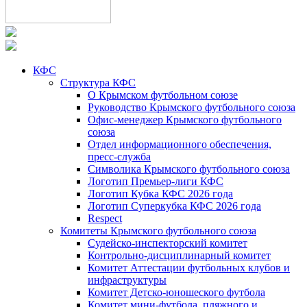
КФС
Структура КФС
О Крымском футбольном союзе
Руководство Крымского футбольного союза
Офис-менеджер Крымского футбольного
союза
Отдел информационного обеспечения,
пресс-служба
Символика Крымского футбольного союза
Логотип Премьер-лиги КФС
Логотип Кубка КФС 2026 года
Логотип Суперкубка КФС 2026 года
Respect
Комитеты Крымского футбольного союза
Судейско-инспекторский комитет
Контрольно-дисциплинарный комитет
Комитет Аттестации футбольных клубов и
инфраструктуры
Комитет Детско-юношеского футбола
Комитет мини-футбола, пляжного и