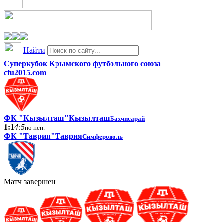
Найти
Суперкубок Крымского футбольного союза
cfu2015.com
ФК "Кызылташ"
Кызылташ
Бахчисарай
1:1
4:5
по пен.
ФК "Таврия"
Таврия
Симферополь
Матч завершен