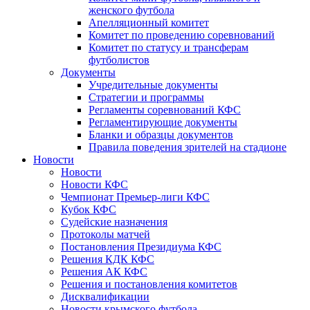
женского футбола
Апелляционный комитет
Комитет по проведению соревнований
Комитет по статусу и трансферам
футболистов
Документы
Учредительные документы
Стратегии и программы
Регламенты соревнований КФС
Регламентирующие документы
Бланки и образцы документов
Правила поведения зрителей на стадионе
Новости
Новости
Новости КФС
Чемпионат Премьер-лиги КФС
Кубок КФС
Судейские назначения
Протоколы матчей
Постановления Президиума КФС
Решения КДК КФС
Решения АК КФС
Решения и постановления комитетов
Дисквалификации
Новости крымского футбола