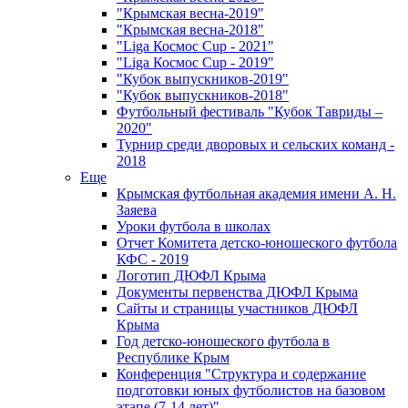
"Крымская весна-2019"
"Крымская весна-2018"
"Liga Космос Cup - 2021"
"Liga Космос Cup - 2019"
"Кубок выпускников-2019"
"Кубок выпускников-2018"
Футбольный фестиваль "Кубок Тавриды –
2020"
Турнир среди дворовых и сельских команд -
2018
Еще
Крымская футбольная академия имени А. Н.
Заяева
Уроки футбола в школах
Отчет Комитета детско-юношеского футбола
КФС - 2019
Логотип ДЮФЛ Крыма
Документы первенства ДЮФЛ Крыма
Сайты и страницы участников ДЮФЛ
Крыма
Год детско-юношеского футбола в
Республике Крым
Конференция "Структура и содержание
подготовки юных футболистов на базовом
этапе (7-14 лет)"