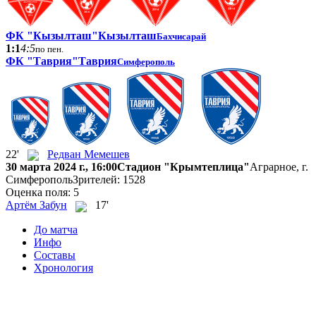
ФК "Кызылташ"
Кызылташ
Бахчисарай
1:1
4:5
по пен.
ФК "Таврия"
Таврия
Симферополь
22'
Редван Мемешев
30 марта 2024 г., 16:00
Стадион "Крымтеплица"
Аграрное, г.
Симферополь
Зрителей: 1528
Оценка поля: 5
Артём Забун
17'
До матча
Инфо
Составы
Хронология