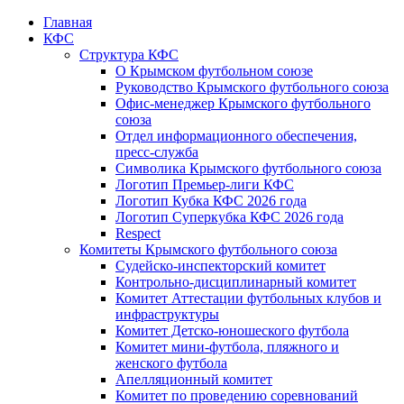
Главная
КФС
Структура КФС
О Крымском футбольном союзе
Руководство Крымского футбольного союза
Офис-менеджер Крымского футбольного
союза
Отдел информационного обеспечения,
пресс-служба
Символика Крымского футбольного союза
Логотип Премьер-лиги КФС
Логотип Кубка КФС 2026 года
Логотип Суперкубка КФС 2026 года
Respect
Комитеты Крымского футбольного союза
Судейско-инспекторский комитет
Контрольно-дисциплинарный комитет
Комитет Аттестации футбольных клубов и
инфраструктуры
Комитет Детско-юношеского футбола
Комитет мини-футбола, пляжного и
женского футбола
Апелляционный комитет
Комитет по проведению соревнований