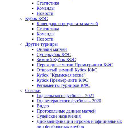
Статистика
Команды
Новости
Кубок КФС
Календарь и результаты матчей
Статистика
Команды
Новости
Другие турниры
Онлайн матчей
Суперкубок КФС
Зимний Кубок КФС
Переходные матчи Премьер-лиги КФС
Открытый зимний Кубок КФС
Кубок "Крымская весна"
Кубок Премьер-лиги КФС
Регламенты турниров КФС
Ссылки
Год сельского футбола – 2021
Год ветеранского футбола – 2020
Видео
Протокольные данные матчей
Судейские назначения
Дисквалификации игроков и официальных
лиц футбольных клубов