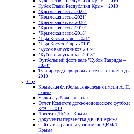
Кубок Главы Республики Крым – 2019
Кубок Главы Республики Крым – 2018
"Крымская весна-2022"
"Крымская весна-2021"
"Крымская весна-2020"
"Крымская весна-2019"
"Крымская весна-2018"
"Liga Космос Cup - 2021"
"Liga Космос Cup - 2019"
"Кубок выпускников-2019"
"Кубок выпускников-2018"
Футбольный фестиваль "Кубок Тавриды –
2020"
Турнир среди дворовых и сельских команд -
2018
Еще
Крымская футбольная академия имени А. Н.
Заяева
Уроки футбола в школах
Отчет Комитета детско-юношеского футбола
КФС - 2019
Логотип ДЮФЛ Крыма
Документы первенства ДЮФЛ Крыма
Сайты и страницы участников ДЮФЛ
Крыма