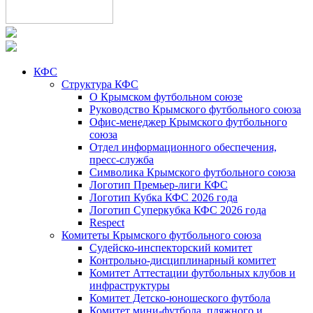
КФС
Структура КФС
О Крымском футбольном союзе
Руководство Крымского футбольного союза
Офис-менеджер Крымского футбольного
союза
Отдел информационного обеспечения,
пресс-служба
Символика Крымского футбольного союза
Логотип Премьер-лиги КФС
Логотип Кубка КФС 2026 года
Логотип Суперкубка КФС 2026 года
Respect
Комитеты Крымского футбольного союза
Судейско-инспекторский комитет
Контрольно-дисциплинарный комитет
Комитет Аттестации футбольных клубов и
инфраструктуры
Комитет Детско-юношеского футбола
Комитет мини-футбола, пляжного и