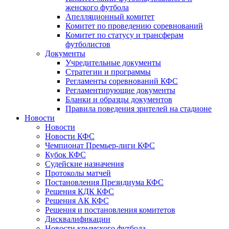
женского футбола
Апелляционный комитет
Комитет по проведению соревнований
Комитет по статусу и трансферам
футболистов
Документы
Учредительные документы
Стратегии и программы
Регламенты соревнований КФС
Регламентирующие документы
Бланки и образцы документов
Правила поведения зрителей на стадионе
Новости
Новости
Новости КФС
Чемпионат Премьер-лиги КФС
Кубок КФС
Судейские назначения
Протоколы матчей
Постановления Президиума КФС
Решения КДК КФС
Решения АК КФС
Решения и постановления комитетов
Дисквалификации
Новости крымского футбола