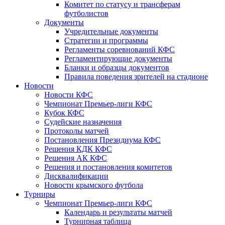
Комитет по статусу и трансферам
футболистов
Документы
Учредительные документы
Стратегии и программы
Регламенты соревнований КФС
Регламентирующие документы
Бланки и образцы документов
Правила поведения зрителей на стадионе
Новости
Новости КФС
Чемпионат Премьер-лиги КФС
Кубок КФС
Судейские назначения
Протоколы матчей
Постановления Президиума КФС
Решения КДК КФС
Решения АК КФС
Решения и постановления комитетов
Дисквалификации
Новости крымского футбола
Турниры
Чемпионат Премьер-лиги КФС
Календарь и результаты матчей
Турнирная таблица