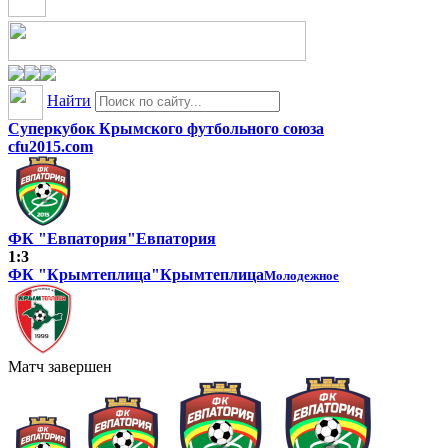
Найти
Суперкубок Крымского футбольного союза
cfu2015.com
ФК "Евпатория"
Евпатория
1:3
ФК "Крымтеплица"
Крымтеплица
Молодежное
Матч завершен