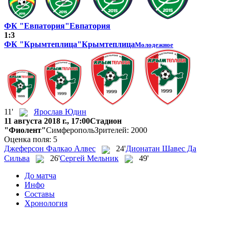
ФК "Евпатория"
Евпатория
1:3
ФК "Крымтеплица"
Крымтеплица
Молодежное
11'
Ярослав Юдин
11 августа 2018 г., 17:00
Стадион
"Фиолент"
Симферополь
Зрителей: 2000
Оценка поля: 5
Джеферсон Фалкао Алвес
24'
Дионатан Шавес Да
Сильва
26'
Сергей Мельник
49'
До матча
Инфо
Составы
Хронология