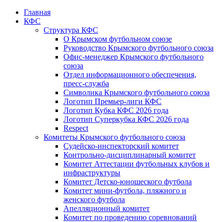
Главная
КФС
Структура КФС
О Крымском футбольном союзе
Руководство Крымского футбольного союза
Офис-менеджер Крымского футбольного
союза
Отдел информационного обеспечения,
пресс-служба
Символика Крымского футбольного союза
Логотип Премьер-лиги КФС
Логотип Кубка КФС 2026 года
Логотип Суперкубка КФС 2026 года
Respect
Комитеты Крымского футбольного союза
Судейско-инспекторский комитет
Контрольно-дисциплинарный комитет
Комитет Аттестации футбольных клубов и
инфраструктуры
Комитет Детско-юношеского футбола
Комитет мини-футбола, пляжного и
женского футбола
Апелляционный комитет
Комитет по проведению соревнований