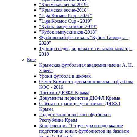
"Крымская весна-2019"
"Крымская весна-2018"
"Liga Космос Cup - 2021"
"Liga Космос Cup - 2019"
"Кубок выпускников-2019"
"Кубок выпускников-2018"
Футбольный фестиваль "Кубок Тавриды –
2020"
Турнир среди дворовых и сельских команд -
2018
Еще
Крымская футбольная академия имени А. Н.
Заяева
Уроки футбола в школах
Отчет Комитета детско-юношеского футбола
КФС - 2019
Логотип ДЮФЛ Крыма
Документы первенства ДЮФЛ Крыма
Сайты и страницы участников ДЮФЛ
Крыма
Год детско-юношеского футбола в
Республике Крым
Конференция "Структура и содержание
подготовки юных футболистов на базовом
этапе (7-14 лет)"