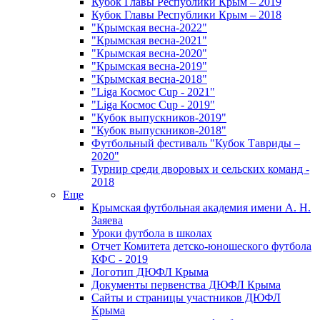
Кубок Главы Республики Крым – 2019
Кубок Главы Республики Крым – 2018
"Крымская весна-2022"
"Крымская весна-2021"
"Крымская весна-2020"
"Крымская весна-2019"
"Крымская весна-2018"
"Liga Космос Cup - 2021"
"Liga Космос Cup - 2019"
"Кубок выпускников-2019"
"Кубок выпускников-2018"
Футбольный фестиваль "Кубок Тавриды –
2020"
Турнир среди дворовых и сельских команд -
2018
Еще
Крымская футбольная академия имени А. Н.
Заяева
Уроки футбола в школах
Отчет Комитета детско-юношеского футбола
КФС - 2019
Логотип ДЮФЛ Крыма
Документы первенства ДЮФЛ Крыма
Сайты и страницы участников ДЮФЛ
Крыма