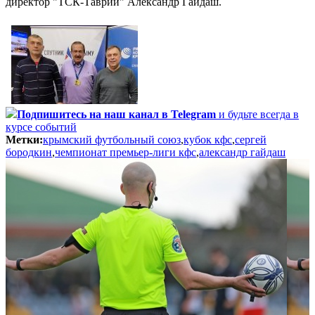
директор "ТСК-Таврии" Александр Гайдаш.
Подпишитесь
на наш канал в Telegram
и будьте всегда в
курсе событий
Метки:
крымский футбольный союз
,
кубок кфс
,
сергей
бородкин
,
чемпионат премьер-лиги кфс
,
александр гайдаш