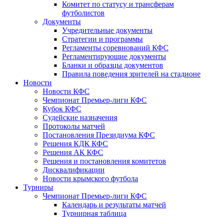
Комитет по статусу и трансферам
футболистов
Документы
Учредительные документы
Стратегии и программы
Регламенты соревнований КФС
Регламентирующие документы
Бланки и образцы документов
Правила поведения зрителей на стадионе
Новости
Новости КФС
Чемпионат Премьер-лиги КФС
Кубок КФС
Судейские назначения
Протоколы матчей
Постановления Президиума КФС
Решения КДК КФС
Решения АК КФС
Решения и постановления комитетов
Дисквалификации
Новости крымского футбола
Турниры
Чемпионат Премьер-лиги КФС
Календарь и результаты матчей
Турнирная таблица