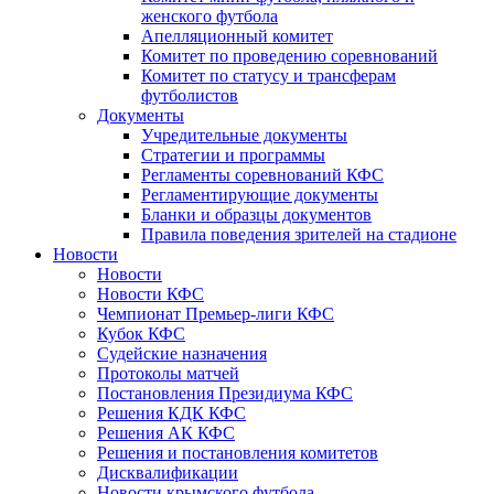
женского футбола
Апелляционный комитет
Комитет по проведению соревнований
Комитет по статусу и трансферам
футболистов
Документы
Учредительные документы
Стратегии и программы
Регламенты соревнований КФС
Регламентирующие документы
Бланки и образцы документов
Правила поведения зрителей на стадионе
Новости
Новости
Новости КФС
Чемпионат Премьер-лиги КФС
Кубок КФС
Судейские назначения
Протоколы матчей
Постановления Президиума КФС
Решения КДК КФС
Решения АК КФС
Решения и постановления комитетов
Дисквалификации
Новости крымского футбола