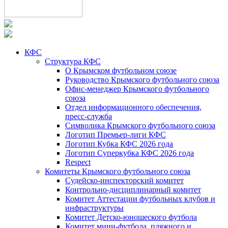
КФС
Структура КФС
О Крымском футбольном союзе
Руководство Крымского футбольного союза
Офис-менеджер Крымского футбольного
союза
Отдел информационного обеспечения,
пресс-служба
Символика Крымского футбольного союза
Логотип Премьер-лиги КФС
Логотип Кубка КФС 2026 года
Логотип Суперкубка КФС 2026 года
Respect
Комитеты Крымского футбольного союза
Судейско-инспекторский комитет
Контрольно-дисциплинарный комитет
Комитет Аттестации футбольных клубов и
инфраструктуры
Комитет Детско-юношеского футбола
Комитет мини-футбола, пляжного и