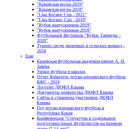
"Крымская весна-2019"
"Крымская весна-2018"
"Liga Космос Cup - 2021"
"Liga Космос Cup - 2019"
"Кубок выпускников-2019"
"Кубок выпускников-2018"
Футбольный фестиваль "Кубок Тавриды –
2020"
Турнир среди дворовых и сельских команд -
2018
Еще
Крымская футбольная академия имени А. Н.
Заяева
Уроки футбола в школах
Отчет Комитета детско-юношеского футбола
КФС - 2019
Логотип ДЮФЛ Крыма
Документы первенства ДЮФЛ Крыма
Сайты и страницы участников ДЮФЛ
Крыма
Год детско-юношеского футбола в
Республике Крым
Конференция "Структура и содержание
подготовки юных футболистов на базовом
этапе (7-14 лет)"