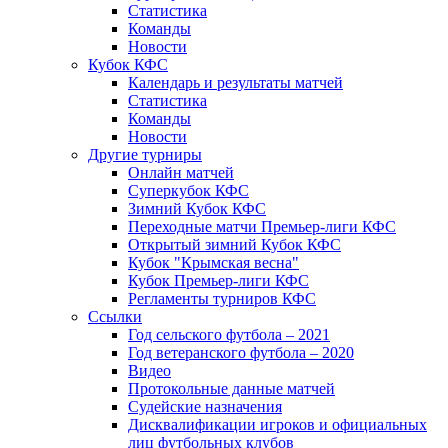
Статистика
Команды
Новости
Кубок КФС
Календарь и результаты матчей
Статистика
Команды
Новости
Другие турниры
Онлайн матчей
Суперкубок КФС
Зимний Кубок КФС
Переходные матчи Премьер-лиги КФС
Открытый зимний Кубок КФС
Кубок "Крымская весна"
Кубок Премьер-лиги КФС
Регламенты турниров КФС
Ссылки
Год сельского футбола – 2021
Год ветеранского футбола – 2020
Видео
Протокольные данные матчей
Судейские назначения
Дисквалификации игроков и официальных
лиц футбольных клубов