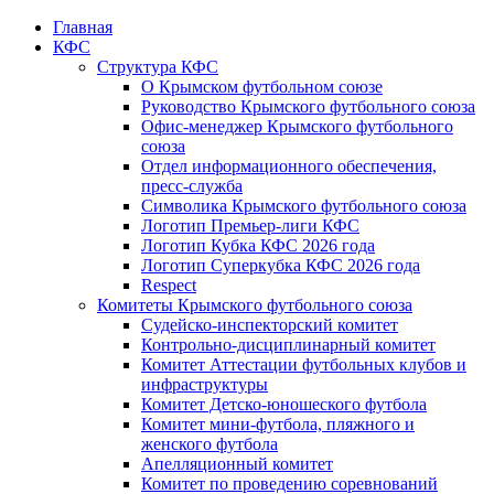
Главная
КФС
Структура КФС
О Крымском футбольном союзе
Руководство Крымского футбольного союза
Офис-менеджер Крымского футбольного
союза
Отдел информационного обеспечения,
пресс-служба
Символика Крымского футбольного союза
Логотип Премьер-лиги КФС
Логотип Кубка КФС 2026 года
Логотип Суперкубка КФС 2026 года
Respect
Комитеты Крымского футбольного союза
Судейско-инспекторский комитет
Контрольно-дисциплинарный комитет
Комитет Аттестации футбольных клубов и
инфраструктуры
Комитет Детско-юношеского футбола
Комитет мини-футбола, пляжного и
женского футбола
Апелляционный комитет
Комитет по проведению соревнований