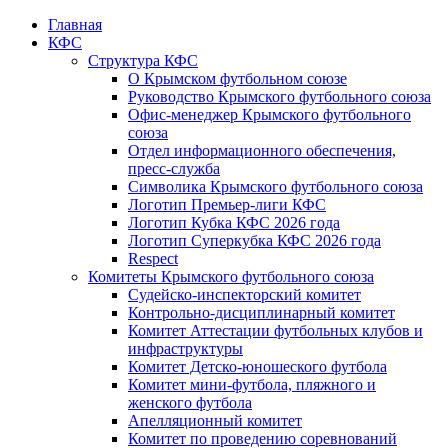
Главная
КФС
Структура КФС
О Крымском футбольном союзе
Руководство Крымского футбольного союза
Офис-менеджер Крымского футбольного
союза
Отдел информационного обеспечения,
пресс-служба
Символика Крымского футбольного союза
Логотип Премьер-лиги КФС
Логотип Кубка КФС 2026 года
Логотип Суперкубка КФС 2026 года
Respect
Комитеты Крымского футбольного союза
Судейско-инспекторский комитет
Контрольно-дисциплинарный комитет
Комитет Аттестации футбольных клубов и
инфраструктуры
Комитет Детско-юношеского футбола
Комитет мини-футбола, пляжного и
женского футбола
Апелляционный комитет
Комитет по проведению соревнований