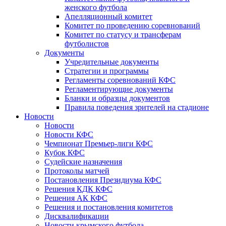
женского футбола
Апелляционный комитет
Комитет по проведению соревнований
Комитет по статусу и трансферам
футболистов
Документы
Учредительные документы
Стратегии и программы
Регламенты соревнований КФС
Регламентирующие документы
Бланки и образцы документов
Правила поведения зрителей на стадионе
Новости
Новости
Новости КФС
Чемпионат Премьер-лиги КФС
Кубок КФС
Судейские назначения
Протоколы матчей
Постановления Президиума КФС
Решения КДК КФС
Решения АК КФС
Решения и постановления комитетов
Дисквалификации
Новости крымского футбола