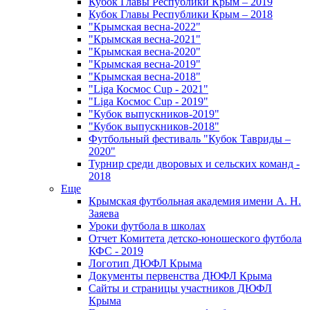
Кубок Главы Республики Крым – 2019
Кубок Главы Республики Крым – 2018
"Крымская весна-2022"
"Крымская весна-2021"
"Крымская весна-2020"
"Крымская весна-2019"
"Крымская весна-2018"
"Liga Космос Cup - 2021"
"Liga Космос Cup - 2019"
"Кубок выпускников-2019"
"Кубок выпускников-2018"
Футбольный фестиваль "Кубок Тавриды –
2020"
Турнир среди дворовых и сельских команд -
2018
Еще
Крымская футбольная академия имени А. Н.
Заяева
Уроки футбола в школах
Отчет Комитета детско-юношеского футбола
КФС - 2019
Логотип ДЮФЛ Крыма
Документы первенства ДЮФЛ Крыма
Сайты и страницы участников ДЮФЛ
Крыма