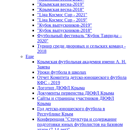
"Крымская весна-2019"
"Крымская весна-2018"
"Liga Космос Cup - 2021"
"Liga Космос Cup - 2019"
"Кубок выпускников-2019"
"Кубок выпускников-2018"
Футбольный фестиваль "Кубок Тавриды –
2020"
Турнир среди дворовых и сельских команд -
2018
Еще
Крымская футбольная академия имени А. Н.
Заяева
Уроки футбола в школах
Отчет Комитета детско-юношеского футбола
КФС - 2019
Логотип ДЮФЛ Крыма
Документы первенства ДЮФЛ Крыма
Сайты и страницы участников ДЮФЛ
Крыма
Год детско-юношеского футбола в
Республике Крым
Конференция "Структура и содержание
подготовки юных футболистов на базовом
этапе (7-14 лет)"