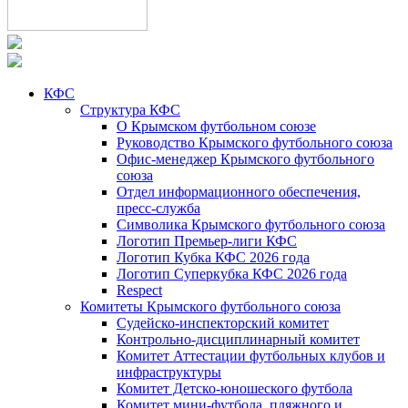
КФС
Структура КФС
О Крымском футбольном союзе
Руководство Крымского футбольного союза
Офис-менеджер Крымского футбольного
союза
Отдел информационного обеспечения,
пресс-служба
Символика Крымского футбольного союза
Логотип Премьер-лиги КФС
Логотип Кубка КФС 2026 года
Логотип Суперкубка КФС 2026 года
Respect
Комитеты Крымского футбольного союза
Судейско-инспекторский комитет
Контрольно-дисциплинарный комитет
Комитет Аттестации футбольных клубов и
инфраструктуры
Комитет Детско-юношеского футбола
Комитет мини-футбола, пляжного и