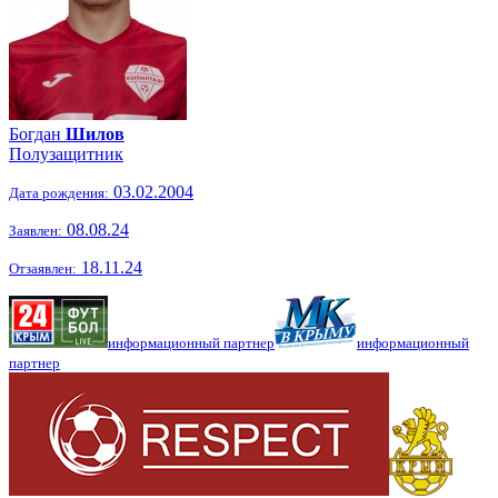
Богдан
Шилов
Полузащитник
03.02.2004
Дата рождения:
08.08.24
Заявлен:
18.11.24
Отзаявлен:
информационный партнер
информационный
партнер