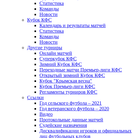
Статистика
Команды
Новости
Кубок КФС
Календарь и результаты матчей
Статистика
Команды
Новости
Другие турниры
Онлайн матчей
Суперкубок КФС
Зимний Кубок КФС
Переходные матчи Премьер-лиги КФС
Открытый зимний Кубок КФС
Кубок "Крымская весна"
Кубок Премьер-лиги КФС
Регламенты турниров КФС
Ссылки
Год сельского футбола – 2021
Год ветеранского футбола – 2020
Видео
Протокольные данные матчей
Судейские назначения
Дисквалификации игроков и официальных
лиц футбольных клубов