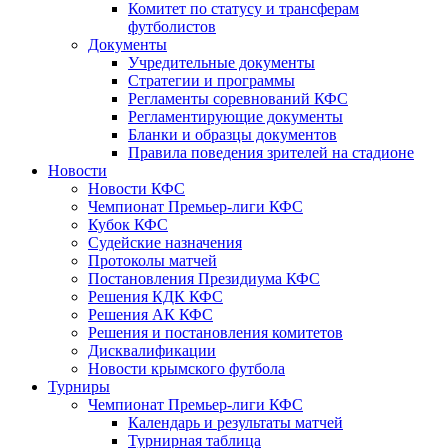
Комитет по статусу и трансферам
футболистов
Документы
Учредительные документы
Стратегии и программы
Регламенты соревнований КФС
Регламентирующие документы
Бланки и образцы документов
Правила поведения зрителей на стадионе
Новости
Новости КФС
Чемпионат Премьер-лиги КФС
Кубок КФС
Судейские назначения
Протоколы матчей
Постановления Президиума КФС
Решения КДК КФС
Решения АК КФС
Решения и постановления комитетов
Дисквалификации
Новости крымского футбола
Турниры
Чемпионат Премьер-лиги КФС
Календарь и результаты матчей
Турнирная таблица