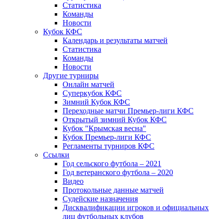
Статистика
Команды
Новости
Кубок КФС
Календарь и результаты матчей
Статистика
Команды
Новости
Другие турниры
Онлайн матчей
Суперкубок КФС
Зимний Кубок КФС
Переходные матчи Премьер-лиги КФС
Открытый зимний Кубок КФС
Кубок "Крымская весна"
Кубок Премьер-лиги КФС
Регламенты турниров КФС
Ссылки
Год сельского футбола – 2021
Год ветеранского футбола – 2020
Видео
Протокольные данные матчей
Судейские назначения
Дисквалификации игроков и официальных
лиц футбольных клубов