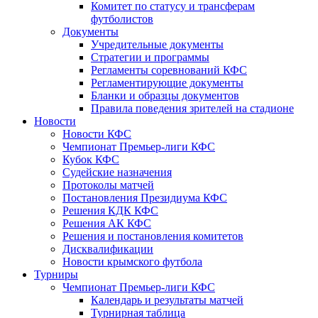
Комитет по статусу и трансферам
футболистов
Документы
Учредительные документы
Стратегии и программы
Регламенты соревнований КФС
Регламентирующие документы
Бланки и образцы документов
Правила поведения зрителей на стадионе
Новости
Новости КФС
Чемпионат Премьер-лиги КФС
Кубок КФС
Судейские назначения
Протоколы матчей
Постановления Президиума КФС
Решения КДК КФС
Решения АК КФС
Решения и постановления комитетов
Дисквалификации
Новости крымского футбола
Турниры
Чемпионат Премьер-лиги КФС
Календарь и результаты матчей
Турнирная таблица