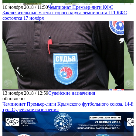
16 ноября 2018 / 11:50
Чемпионат Премьер-лиги КФС
Заключительные матчи второго круга чемпионата ПЛ КФС
состоятся 17 ноября
13 ноября 2018 / 12:59
Судейские назначения
обновлено
Чемпионат Премьер-лиги Крымского футбольного союза. 14-й
тур. Судейские назначения