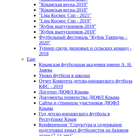
"Крымская весна-2019"
"Крымская весна-2018"
"Liga Космос Cup - 2021"
"Liga Космос Cup - 2019"
"Кубок выпускников-2019"
"Кубок выпускников-2018"
Футбольный фестиваль "Кубок Тавриды –
2020"
Турнир среди дворовых и сельских команд -
2018
Еще
Крымская футбольная академия имени А. Н.
Заяева
Уроки футбола в школах
Отчет Комитета детско-юношеского футбола
КФС - 2019
Логотип ДЮФЛ Крыма
Документы первенства ДЮФЛ Крыма
Сайты и страницы участников ДЮФЛ
Крыма
Год детско-юношеского футбола в
Республике Крым
Конференция "Структура и содержание
подготовки юных футболистов на базовом
этапе (7-14 лет)"