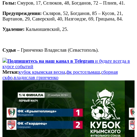
Голы:
Смуров, 17, Селюков, 48, Богданов, 72 – Плиев, 41.
Предупреждения:
Скляров, 52, Богданов, 85 – Кусов, 21,
Вартанов, 29, Саверский, 40, Назгоидзе, 69, Грицына, 84.
Удаление:
Кальнишевский, 25.
Судья
– Гринченко Владислав (Севастополь).
Подпишитесь
на наш канал в Telegram
и будьте всегда в
курсе событий
Метки:
кубок крымская весна
,
фк ростсельмаш
,
сборная
скфо
,
владислав гринченко