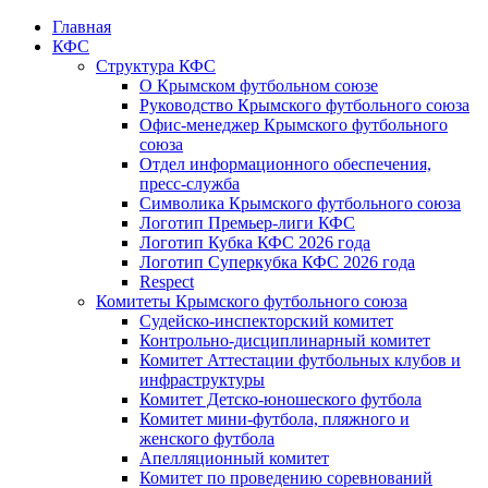
Главная
КФС
Структура КФС
О Крымском футбольном союзе
Руководство Крымского футбольного союза
Офис-менеджер Крымского футбольного
союза
Отдел информационного обеспечения,
пресс-служба
Символика Крымского футбольного союза
Логотип Премьер-лиги КФС
Логотип Кубка КФС 2026 года
Логотип Суперкубка КФС 2026 года
Respect
Комитеты Крымского футбольного союза
Судейско-инспекторский комитет
Контрольно-дисциплинарный комитет
Комитет Аттестации футбольных клубов и
инфраструктуры
Комитет Детско-юношеского футбола
Комитет мини-футбола, пляжного и
женского футбола
Апелляционный комитет
Комитет по проведению соревнований