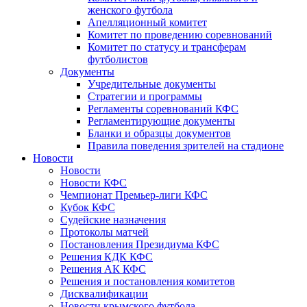
женского футбола
Апелляционный комитет
Комитет по проведению соревнований
Комитет по статусу и трансферам
футболистов
Документы
Учредительные документы
Стратегии и программы
Регламенты соревнований КФС
Регламентирующие документы
Бланки и образцы документов
Правила поведения зрителей на стадионе
Новости
Новости
Новости КФС
Чемпионат Премьер-лиги КФС
Кубок КФС
Судейские назначения
Протоколы матчей
Постановления Президиума КФС
Решения КДК КФС
Решения АК КФС
Решения и постановления комитетов
Дисквалификации
Новости крымского футбола