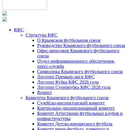
КФС
Структура КФС
О Крымском футбольном союзе
Руководство Крымского футбольного союза
Офис-менеджер Крымского футбольного
союза
Отдел информационного обеспечения,
пресс-служба
Символика Крымского футбольного союза
Логотип Премьер-лиги КФС
Логотип Кубка КФС 2026 года
Логотип Суперкубка КФС 2026 года
Respect
Комитеты Крымского футбольного союза
Судейско-инспекторский комитет
Контрольно-дисциплинарный комитет
Комитет Аттестации футбольных клубов и
инфраструктуры
Комитет Детско-юношеского футбола
Комитет мини-футбола, пляжного и