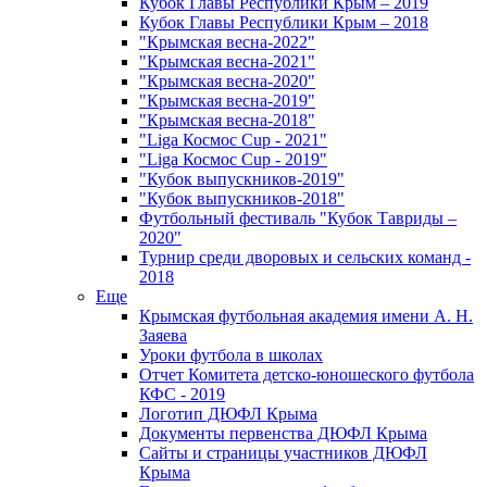
Кубок Главы Республики Крым – 2019
Кубок Главы Республики Крым – 2018
"Крымская весна-2022"
"Крымская весна-2021"
"Крымская весна-2020"
"Крымская весна-2019"
"Крымская весна-2018"
"Liga Космос Cup - 2021"
"Liga Космос Cup - 2019"
"Кубок выпускников-2019"
"Кубок выпускников-2018"
Футбольный фестиваль "Кубок Тавриды –
2020"
Турнир среди дворовых и сельских команд -
2018
Еще
Крымская футбольная академия имени А. Н.
Заяева
Уроки футбола в школах
Отчет Комитета детско-юношеского футбола
КФС - 2019
Логотип ДЮФЛ Крыма
Документы первенства ДЮФЛ Крыма
Сайты и страницы участников ДЮФЛ
Крыма