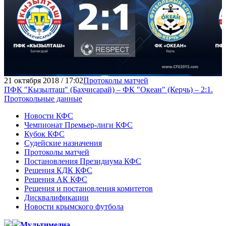
21 октября 2018 / 17:02
Протоколы матчей
ПФК "Кызылташ" (Бахчисарай) – ФК "Океан" (Керчь) – 2:1.
Протокольные данные
Новости КФС
Чемпионат Премьер-лиги КФС
Кубок КФС
Судейские назначения
Протоколы матчей
Постановления Президиума КФС
Решения КДК КФС
Решения АК КФС
Решения и постановления комитетов
Дисквалификации
Новости крымского футбола
Мультимедиа