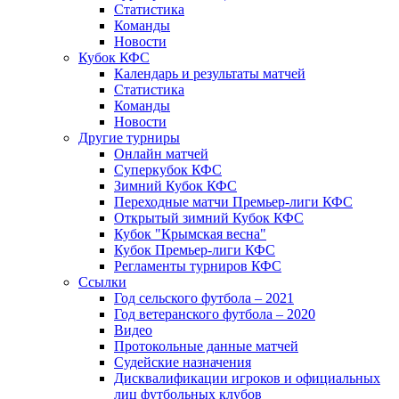
Статистика
Команды
Новости
Кубок КФС
Календарь и результаты матчей
Статистика
Команды
Новости
Другие турниры
Онлайн матчей
Суперкубок КФС
Зимний Кубок КФС
Переходные матчи Премьер-лиги КФС
Открытый зимний Кубок КФС
Кубок "Крымская весна"
Кубок Премьер-лиги КФС
Регламенты турниров КФС
Ссылки
Год сельского футбола – 2021
Год ветеранского футбола – 2020
Видео
Протокольные данные матчей
Судейские назначения
Дисквалификации игроков и официальных
лиц футбольных клубов