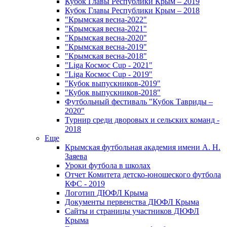
Кубок Главы Республики Крым – 2019
Кубок Главы Республики Крым – 2018
"Крымская весна-2022"
"Крымская весна-2021"
"Крымская весна-2020"
"Крымская весна-2019"
"Крымская весна-2018"
"Liga Космос Cup - 2021"
"Liga Космос Cup - 2019"
"Кубок выпускников-2019"
"Кубок выпускников-2018"
Футбольный фестиваль "Кубок Тавриды –
2020"
Турнир среди дворовых и сельских команд -
2018
Еще
Крымская футбольная академия имени А. Н.
Заяева
Уроки футбола в школах
Отчет Комитета детско-юношеского футбола
КФС - 2019
Логотип ДЮФЛ Крыма
Документы первенства ДЮФЛ Крыма
Сайты и страницы участников ДЮФЛ
Крыма