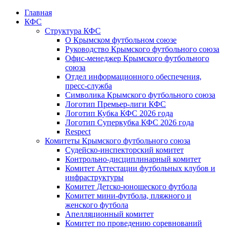
Главная
КФС
Структура КФС
О Крымском футбольном союзе
Руководство Крымского футбольного союза
Офис-менеджер Крымского футбольного
союза
Отдел информационного обеспечения,
пресс-служба
Символика Крымского футбольного союза
Логотип Премьер-лиги КФС
Логотип Кубка КФС 2026 года
Логотип Суперкубка КФС 2026 года
Respect
Комитеты Крымского футбольного союза
Судейско-инспекторский комитет
Контрольно-дисциплинарный комитет
Комитет Аттестации футбольных клубов и
инфраструктуры
Комитет Детско-юношеского футбола
Комитет мини-футбола, пляжного и
женского футбола
Апелляционный комитет
Комитет по проведению соревнований