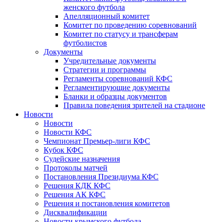
женского футбола
Апелляционный комитет
Комитет по проведению соревнований
Комитет по статусу и трансферам
футболистов
Документы
Учредительные документы
Стратегии и программы
Регламенты соревнований КФС
Регламентирующие документы
Бланки и образцы документов
Правила поведения зрителей на стадионе
Новости
Новости
Новости КФС
Чемпионат Премьер-лиги КФС
Кубок КФС
Судейские назначения
Протоколы матчей
Постановления Президиума КФС
Решения КДК КФС
Решения АК КФС
Решения и постановления комитетов
Дисквалификации
Новости крымского футбола