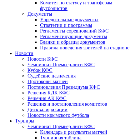
Комитет по статусу и трансферам
футболистов
Документы
Учредительные документы
Стратегии и программы
Регламенты соревнований КФС
Регламентирующие документы
Бланки и образцы документов
Правила поведения зрителей на стадионе
Новости
Новости КФС
Чемпионат Премьер-лиги КФС
Кубок КФС
Судейские назначения
Протоколы матчей
Постановления Президиума КФС
Решения КДК КФС
Решения АК КФС
Решения и постановления комитетов
Дисквалификации
Новости крымского футбола
Турниры
Чемпионат Премьер-лиги КФС
Календарь и результаты матчей
Турнирная таблица