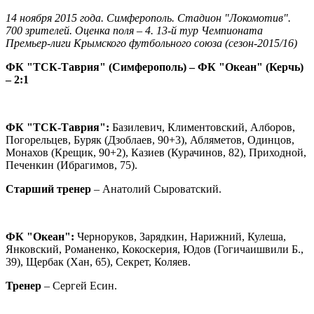
14 ноября 2015 года. Симферополь. Стадион "Локомотив".
700 зрителей. Оценка поля – 4. 13-й тур Чемпионата
Премьер-лиги Крымского футбольного союза (сезон-2015/16)
ФК "ТСК-Таврия" (Симферополь) – ФК "Океан" (Керчь)
– 2:1
ФК "ТСК-Таврия":
Базилевич, Климентовский, Алборов,
Погорельцев, Буряк (Дзоблаев, 90+3), Абляметов, Одинцов,
Монахов (Крещик, 90+2), Казиев (Курачинов, 82), Приходной,
Печенкин (Ибрагимов, 75).
Старший тренер
– Анатолий Сыроватский.
ФК "Океан":
Черноруков, Зарядкин, Нарижний, Кулеша,
Янковский, Романенко, Кокоскерия, Юдов (Гогичаишвили Б.,
39), Щербак (Хан, 65), Секрет, Коляев.
Тренер
– Сергей Есин.