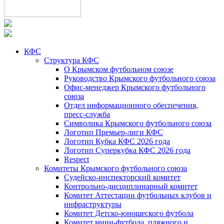
КФС
Структура КФС
О Крымском футбольном союзе
Руководство Крымского футбольного союза
Офис-менеджер Крымского футбольного
союза
Отдел информационного обеспечения,
пресс-служба
Символика Крымского футбольного союза
Логотип Премьер-лиги КФС
Логотип Кубка КФС 2026 года
Логотип Суперкубка КФС 2026 года
Respect
Комитеты Крымского футбольного союза
Судейско-инспекторский комитет
Контрольно-дисциплинарный комитет
Комитет Аттестации футбольных клубов и
инфраструктуры
Комитет Детско-юношеского футбола
Комитет мини-футбола, пляжного и