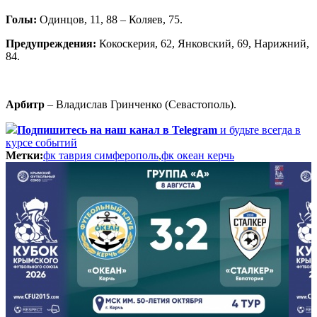
Голы:
Одинцов, 11, 88 – Коляев, 75.
Предупреждения:
Кокоскерия, 62, Янковский, 69, Нарижний,
84.
Арбитр
– Владислав Гринченко (Севастополь).
Подпишитесь
на наш канал в Telegram
и будьте всегда в
курсе событий
Метки:
фк таврия симферополь
,
фк океан керчь