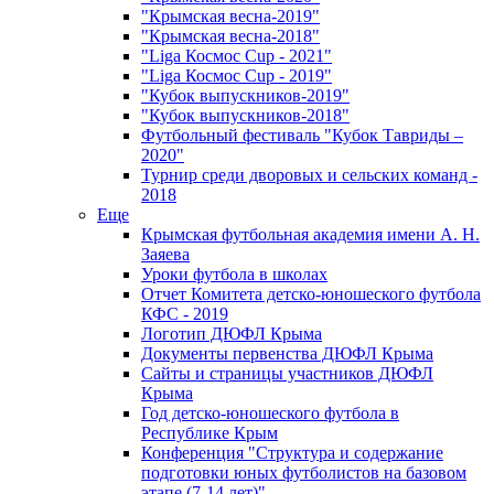
"Крымская весна-2019"
"Крымская весна-2018"
"Liga Космос Cup - 2021"
"Liga Космос Cup - 2019"
"Кубок выпускников-2019"
"Кубок выпускников-2018"
Футбольный фестиваль "Кубок Тавриды –
2020"
Турнир среди дворовых и сельских команд -
2018
Еще
Крымская футбольная академия имени А. Н.
Заяева
Уроки футбола в школах
Отчет Комитета детско-юношеского футбола
КФС - 2019
Логотип ДЮФЛ Крыма
Документы первенства ДЮФЛ Крыма
Сайты и страницы участников ДЮФЛ
Крыма
Год детско-юношеского футбола в
Республике Крым
Конференция "Структура и содержание
подготовки юных футболистов на базовом
этапе (7-14 лет)"