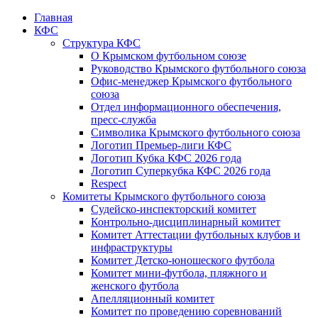
Главная
КФС
Структура КФС
О Крымском футбольном союзе
Руководство Крымского футбольного союза
Офис-менеджер Крымского футбольного
союза
Отдел информационного обеспечения,
пресс-служба
Символика Крымского футбольного союза
Логотип Премьер-лиги КФС
Логотип Кубка КФС 2026 года
Логотип Суперкубка КФС 2026 года
Respect
Комитеты Крымского футбольного союза
Судейско-инспекторский комитет
Контрольно-дисциплинарный комитет
Комитет Аттестации футбольных клубов и
инфраструктуры
Комитет Детско-юношеского футбола
Комитет мини-футбола, пляжного и
женского футбола
Апелляционный комитет
Комитет по проведению соревнований