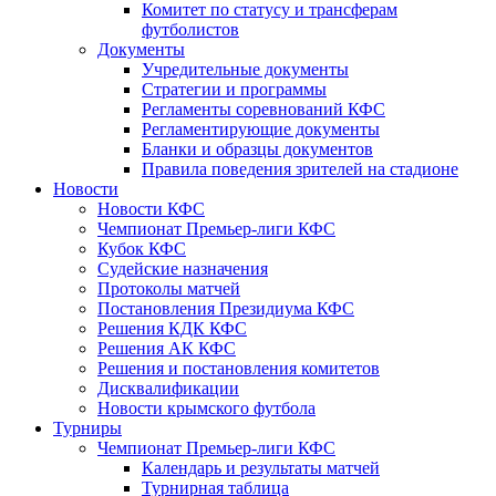
Комитет по статусу и трансферам
футболистов
Документы
Учредительные документы
Стратегии и программы
Регламенты соревнований КФС
Регламентирующие документы
Бланки и образцы документов
Правила поведения зрителей на стадионе
Новости
Новости КФС
Чемпионат Премьер-лиги КФС
Кубок КФС
Судейские назначения
Протоколы матчей
Постановления Президиума КФС
Решения КДК КФС
Решения АК КФС
Решения и постановления комитетов
Дисквалификации
Новости крымского футбола
Турниры
Чемпионат Премьер-лиги КФС
Календарь и результаты матчей
Турнирная таблица