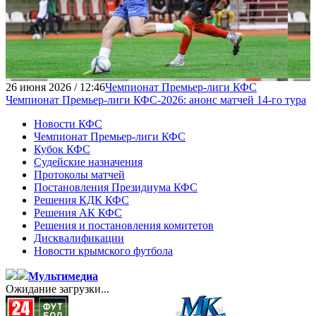
26 июня 2026 / 12:46
Чемпионат Премьер-лиги КФС
Чемпионат Премьер-лиги КФС-2026: анонс матчей 14-го тура
Новости КФС
Чемпионат Премьер-лиги КФС
Кубок КФС
Судейские назначения
Протоколы матчей
Постановления Президиума КФС
Решения КДК КФС
Решения АК КФС
Решения и постановления комитетов
Дисквалификации
Новости крымского футбола
Мультимедиа
Ожидание загрузки...