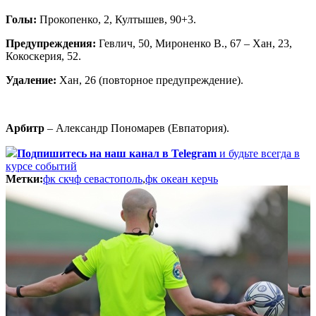
Голы:
Прокопенко, 2, Култышев, 90+3.
Предупреждения:
Гевлич, 50, Мироненко В., 67 – Хан, 23,
Кокоскерия, 52.
Удаление:
Хан, 26 (повторное предупреждение).
Арбитр
– Александр Пономарев (Евпатория).
Подпишитесь
на наш канал в Telegram
и будьте всегда в
курсе событий
Метки:
фк скчф севастополь
,
фк океан керчь