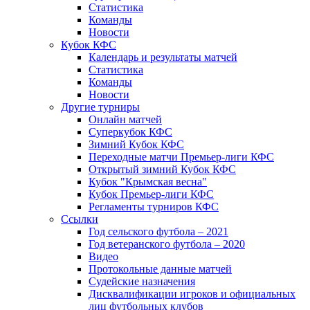
Статистика
Команды
Новости
Кубок КФС
Календарь и результаты матчей
Статистика
Команды
Новости
Другие турниры
Онлайн матчей
Суперкубок КФС
Зимний Кубок КФС
Переходные матчи Премьер-лиги КФС
Открытый зимний Кубок КФС
Кубок "Крымская весна"
Кубок Премьер-лиги КФС
Регламенты турниров КФС
Ссылки
Год сельского футбола – 2021
Год ветеранского футбола – 2020
Видео
Протокольные данные матчей
Судейские назначения
Дисквалификации игроков и официальных
лиц футбольных клубов