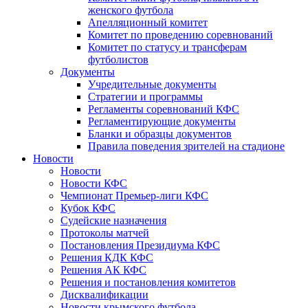
женского футбола
Апелляционный комитет
Комитет по проведению соревнований
Комитет по статусу и трансферам
футболистов
Документы
Учредительные документы
Стратегии и программы
Регламенты соревнований КФС
Регламентирующие документы
Бланки и образцы документов
Правила поведения зрителей на стадионе
Новости
Новости
Новости КФС
Чемпионат Премьер-лиги КФС
Кубок КФС
Судейские назначения
Протоколы матчей
Постановления Президиума КФС
Решения КДК КФС
Решения АК КФС
Решения и постановления комитетов
Дисквалификации
Новости крымского футбола