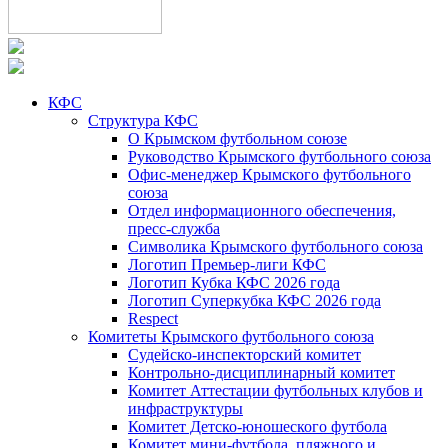
КФС
Структура КФС
О Крымском футбольном союзе
Руководство Крымского футбольного союза
Офис-менеджер Крымского футбольного
союза
Отдел информационного обеспечения,
пресс-служба
Символика Крымского футбольного союза
Логотип Премьер-лиги КФС
Логотип Кубка КФС 2026 года
Логотип Суперкубка КФС 2026 года
Respect
Комитеты Крымского футбольного союза
Судейско-инспекторский комитет
Контрольно-дисциплинарный комитет
Комитет Аттестации футбольных клубов и
инфраструктуры
Комитет Детско-юношеского футбола
Комитет мини-футбола, пляжного и