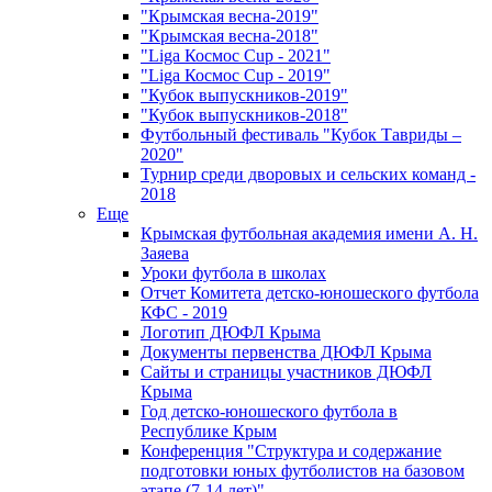
"Крымская весна-2019"
"Крымская весна-2018"
"Liga Космос Cup - 2021"
"Liga Космос Cup - 2019"
"Кубок выпускников-2019"
"Кубок выпускников-2018"
Футбольный фестиваль "Кубок Тавриды –
2020"
Турнир среди дворовых и сельских команд -
2018
Еще
Крымская футбольная академия имени А. Н.
Заяева
Уроки футбола в школах
Отчет Комитета детско-юношеского футбола
КФС - 2019
Логотип ДЮФЛ Крыма
Документы первенства ДЮФЛ Крыма
Сайты и страницы участников ДЮФЛ
Крыма
Год детско-юношеского футбола в
Республике Крым
Конференция "Структура и содержание
подготовки юных футболистов на базовом
этапе (7-14 лет)"