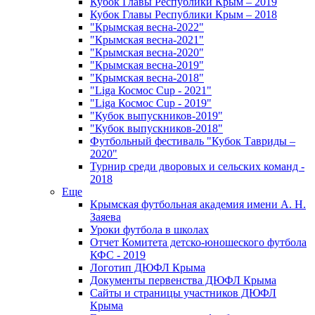
Кубок Главы Республики Крым – 2019
Кубок Главы Республики Крым – 2018
"Крымская весна-2022"
"Крымская весна-2021"
"Крымская весна-2020"
"Крымская весна-2019"
"Крымская весна-2018"
"Liga Космос Cup - 2021"
"Liga Космос Cup - 2019"
"Кубок выпускников-2019"
"Кубок выпускников-2018"
Футбольный фестиваль "Кубок Тавриды –
2020"
Турнир среди дворовых и сельских команд -
2018
Еще
Крымская футбольная академия имени А. Н.
Заяева
Уроки футбола в школах
Отчет Комитета детско-юношеского футбола
КФС - 2019
Логотип ДЮФЛ Крыма
Документы первенства ДЮФЛ Крыма
Сайты и страницы участников ДЮФЛ
Крыма