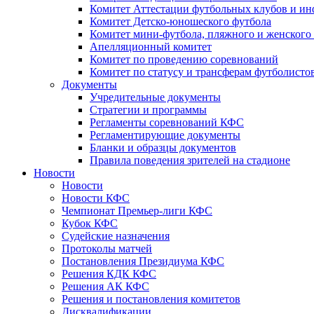
Комитет Аттестации футбольных клубов и и
Комитет Детско-юношеского футбола
Комитет мини-футбола, пляжного и женского
Апелляционный комитет
Комитет по проведению соревнований
Комитет по статусу и трансферам футболисто
Документы
Учредительные документы
Стратегии и программы
Регламенты соревнований КФС
Регламентирующие документы
Бланки и образцы документов
Правила поведения зрителей на стадионе
Новости
Новости
Новости КФС
Чемпионат Премьер-лиги КФС
Кубок КФС
Судейские назначения
Протоколы матчей
Постановления Президиума КФС
Решения КДК КФС
Решения АК КФС
Решения и постановления комитетов
Дисквалификации