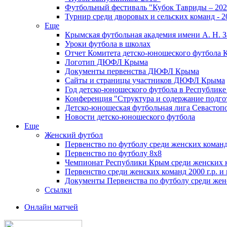
Футбольный фестиваль "Кубок Тавриды – 202
Турнир среди дворовых и сельских команд - 2
Еще
Крымская футбольная академия имени А. Н. З
Уроки футбола в школах
Отчет Комитета детско-юношеского футбола 
Логотип ДЮФЛ Крыма
Документы первенства ДЮФЛ Крыма
Сайты и страницы участников ДЮФЛ Крыма
Год детско-юношеского футбола в Республик
Конференция "Структура и содержание подгот
Детско-юношеская футбольная лига Севастоп
Новости детско-юношеского футбола
Еще
Женский футбол
Первенство по футболу среди женских команд
Первенство по футболу 8х8
Чемпионат Республики Крым среди женских 
Первенство среди женских команд 2000 г.р. и
Документы Первенства по футболу среди жен
Ссылки
Онлайн матчей