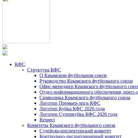
КФС
Структура КФС
О Крымском футбольном союзе
Руководство Крымского футбольного союза
Офис-менеджер Крымского футбольного союз
Отдел информационного обеспечения, пресс-
Символика Крымского футбольного союза
Логотип Премьер-лиги КФС
Логотип Кубка КФС 2026 года
Логотип Суперкубка КФС 2026 года
Respect
Комитеты Крымского футбольного союза
Судейско-инспекторский комитет
Контрольно-дисциплинарный комитет