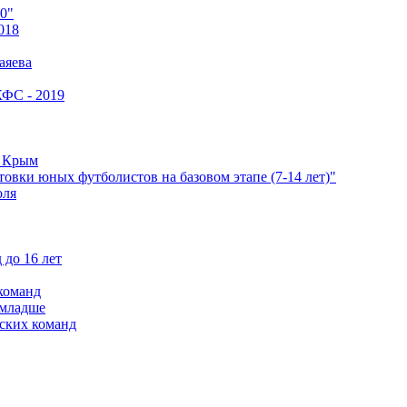
0"
018
аяева
КФС - 2019
е Крым
овки юных футболистов на базовом этапе (7-14 лет)"
оля
 до 16 лет
команд
 младше
ских команд