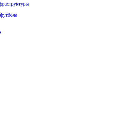
нфраструктуры
 футбола
в