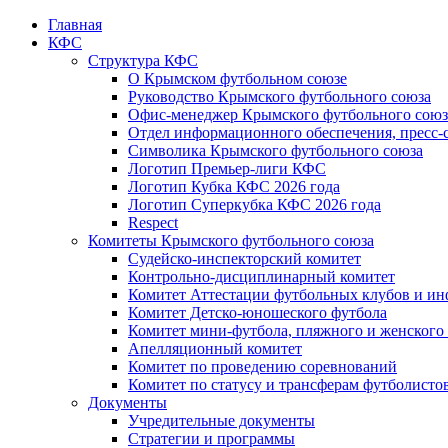
Главная
КФС
Структура КФС
О Крымском футбольном союзе
Руководство Крымского футбольного союза
Офис-менеджер Крымского футбольного союз
Отдел информационного обеспечения, пресс-
Символика Крымского футбольного союза
Логотип Премьер-лиги КФС
Логотип Кубка КФС 2026 года
Логотип Суперкубка КФС 2026 года
Respect
Комитеты Крымского футбольного союза
Судейско-инспекторский комитет
Контрольно-дисциплинарный комитет
Комитет Аттестации футбольных клубов и и
Комитет Детско-юношеского футбола
Комитет мини-футбола, пляжного и женского
Апелляционный комитет
Комитет по проведению соревнований
Комитет по статусу и трансферам футболисто
Документы
Учредительные документы
Стратегии и программы