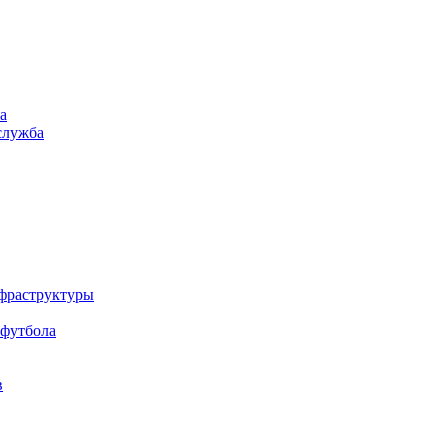
а
служба
нфраструктуры
 футбола
в