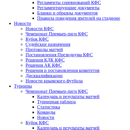
Регламенты соревнований КФС
Регламентирующие документы
Бланки и образцы документов
Правила поведения зрителей на стадионе
Новости
Новости КФС
Чемпионат Премьер-лиги КФС
Кубок КФС
Судейские назначения
Протоколы матчей
Постановления Президиума КФС
Решения КДК КФС
Решения АК КФС
Решения и постановления комитетов
Дисквалификации
Новости крымского футбола
Турниры
Чемпионат Премьер-лиги КФС
Календарь и результаты матчей
Турнирная таблица
Статистика
Команды
Новости
Кубок КФС
Календарь и результаты матчей