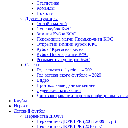
Статистика
Команды
Новости
Другие турниры
Онлайн матчей
Суперкубок КФС
Зимний Кубок КФС
Переходные матчи Премьер-лиги КФС
Открытый зимний Кубок КФС
Кубок "Крымская весна"
Кубок Премьер-лиги КФС
Регламенты турниров КФС
Ссылки
Год сельского футбола – 2021
Год ветеранского футбола – 2020
Видео
Протокольные данные матчей
Судейские назначения
Дисквалификации игроков и официальных ли
Клубы
Игроки
Детский футбол
Первенства ДЮФЛ
Первенство ДЮФЛ РК (2008-2009 гг. р.)
Первенство ДЮФЛ РК (2010 г.р.)