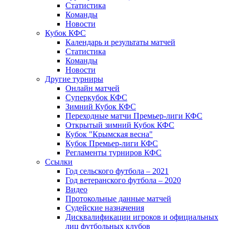
Статистика
Команды
Новости
Кубок КФС
Календарь и результаты матчей
Статистика
Команды
Новости
Другие турниры
Онлайн матчей
Суперкубок КФС
Зимний Кубок КФС
Переходные матчи Премьер-лиги КФС
Открытый зимний Кубок КФС
Кубок "Крымская весна"
Кубок Премьер-лиги КФС
Регламенты турниров КФС
Ссылки
Год сельского футбола – 2021
Год ветеранского футбола – 2020
Видео
Протокольные данные матчей
Судейские назначения
Дисквалификации игроков и официальных
лиц футбольных клубов