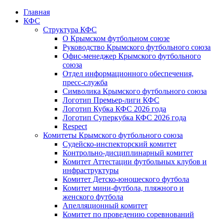
Главная
КФС
Структура КФС
О Крымском футбольном союзе
Руководство Крымского футбольного союза
Офис-менеджер Крымского футбольного
союза
Отдел информационного обеспечения,
пресс-служба
Символика Крымского футбольного союза
Логотип Премьер-лиги КФС
Логотип Кубка КФС 2026 года
Логотип Суперкубка КФС 2026 года
Respect
Комитеты Крымского футбольного союза
Судейско-инспекторский комитет
Контрольно-дисциплинарный комитет
Комитет Аттестации футбольных клубов и
инфраструктуры
Комитет Детско-юношеского футбола
Комитет мини-футбола, пляжного и
женского футбола
Апелляционный комитет
Комитет по проведению соревнований