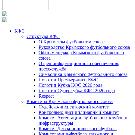
КФС
Структура КФС
О Крымском футбольном союзе
Руководство Крымского футбольного союза
Офис-менеджер Крымского футбольного
союза
Отдел информационного обеспечения,
пресс-служба
Символика Крымского футбольного союза
Логотип Премьер-лиги КФС
Логотип Кубка КФС 2026 года
Логотип Суперкубка КФС 2026 года
Respect
Комитеты Крымского футбольного союза
Судейско-инспекторский комитет
Контрольно-дисциплинарный комитет
Комитет Аттестации футбольных клубов и
инфраструктуры
Комитет Детско-юношеского футбола
Комитет мини-футбола, пляжного и