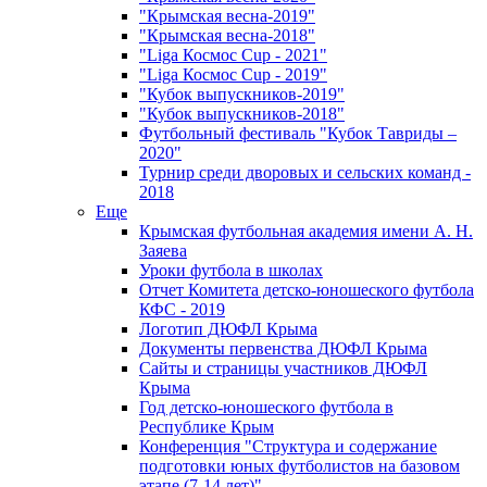
"Крымская весна-2019"
"Крымская весна-2018"
"Liga Космос Cup - 2021"
"Liga Космос Cup - 2019"
"Кубок выпускников-2019"
"Кубок выпускников-2018"
Футбольный фестиваль "Кубок Тавриды –
2020"
Турнир среди дворовых и сельских команд -
2018
Еще
Крымская футбольная академия имени А. Н.
Заяева
Уроки футбола в школах
Отчет Комитета детско-юношеского футбола
КФС - 2019
Логотип ДЮФЛ Крыма
Документы первенства ДЮФЛ Крыма
Сайты и страницы участников ДЮФЛ
Крыма
Год детско-юношеского футбола в
Республике Крым
Конференция "Структура и содержание
подготовки юных футболистов на базовом
этапе (7-14 лет)"