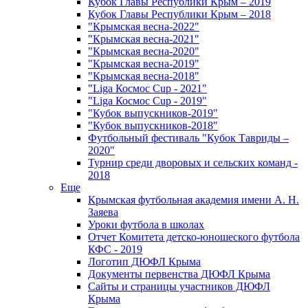
Кубок Главы Республики Крым – 2019
Кубок Главы Республики Крым – 2018
"Крымская весна-2022"
"Крымская весна-2021"
"Крымская весна-2020"
"Крымская весна-2019"
"Крымская весна-2018"
"Liga Космос Cup - 2021"
"Liga Космос Cup - 2019"
"Кубок выпускников-2019"
"Кубок выпускников-2018"
Футбольный фестиваль "Кубок Тавриды –
2020"
Турнир среди дворовых и сельских команд -
2018
Еще
Крымская футбольная академия имени А. Н.
Заяева
Уроки футбола в школах
Отчет Комитета детско-юношеского футбола
КФС - 2019
Логотип ДЮФЛ Крыма
Документы первенства ДЮФЛ Крыма
Сайты и страницы участников ДЮФЛ
Крыма