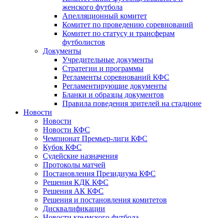
женского футбола
Апелляционный комитет
Комитет по проведению соревнований
Комитет по статусу и трансферам
футболистов
Документы
Учредительные документы
Стратегии и программы
Регламенты соревнований КФС
Регламентирующие документы
Бланки и образцы документов
Правила поведения зрителей на стадионе
Новости
Новости
Новости КФС
Чемпионат Премьер-лиги КФС
Кубок КФС
Судейские назначения
Протоколы матчей
Постановления Президиума КФС
Решения КДК КФС
Решения АК КФС
Решения и постановления комитетов
Дисквалификации
Новости крымского футбола