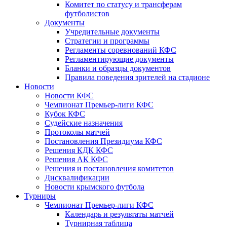
Комитет по статусу и трансферам
футболистов
Документы
Учредительные документы
Стратегии и программы
Регламенты соревнований КФС
Регламентирующие документы
Бланки и образцы документов
Правила поведения зрителей на стадионе
Новости
Новости КФС
Чемпионат Премьер-лиги КФС
Кубок КФС
Судейские назначения
Протоколы матчей
Постановления Президиума КФС
Решения КДК КФС
Решения АК КФС
Решения и постановления комитетов
Дисквалификации
Новости крымского футбола
Турниры
Чемпионат Премьер-лиги КФС
Календарь и результаты матчей
Турнирная таблица