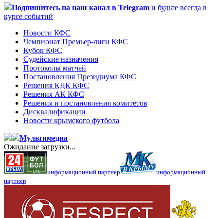
Подпишитесь
на наш канал в Telegram
и будьте всегда в
курсе событий
Новости КФС
Чемпионат Премьер-лиги КФС
Кубок КФС
Судейские назначения
Протоколы матчей
Постановления Президиума КФС
Решения КДК КФС
Решения АК КФС
Решения и постановления комитетов
Дисквалификации
Новости крымского футбола
Мультимедиа
Ожидание загрузки...
информационный партнер
информационный
партнер