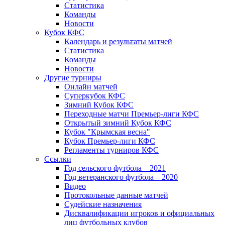
Статистика
Команды
Новости
Кубок КФС
Календарь и результаты матчей
Статистика
Команды
Новости
Другие турниры
Онлайн матчей
Суперкубок КФС
Зимний Кубок КФС
Переходные матчи Премьер-лиги КФС
Открытый зимний Кубок КФС
Кубок "Крымская весна"
Кубок Премьер-лиги КФС
Регламенты турниров КФС
Ссылки
Год сельского футбола – 2021
Год ветеранского футбола – 2020
Видео
Протокольные данные матчей
Судейские назначения
Дисквалификации игроков и официальных
лиц футбольных клубов