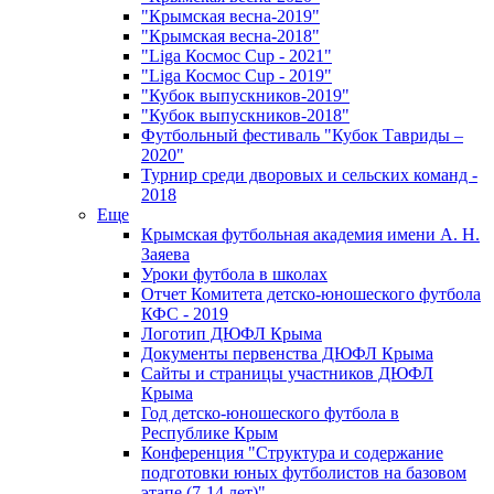
"Крымская весна-2019"
"Крымская весна-2018"
"Liga Космос Cup - 2021"
"Liga Космос Cup - 2019"
"Кубок выпускников-2019"
"Кубок выпускников-2018"
Футбольный фестиваль "Кубок Тавриды –
2020"
Турнир среди дворовых и сельских команд -
2018
Еще
Крымская футбольная академия имени А. Н.
Заяева
Уроки футбола в школах
Отчет Комитета детско-юношеского футбола
КФС - 2019
Логотип ДЮФЛ Крыма
Документы первенства ДЮФЛ Крыма
Сайты и страницы участников ДЮФЛ
Крыма
Год детско-юношеского футбола в
Республике Крым
Конференция "Структура и содержание
подготовки юных футболистов на базовом
этапе (7-14 лет)"