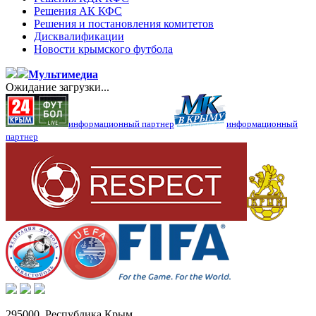
Решения АК КФС
Решения и постановления комитетов
Дисквалификации
Новости крымского футбола
Мультимедиа
Ожидание загрузки...
информационный партнер
информационный
партнер
295000,
Республика Крым
,