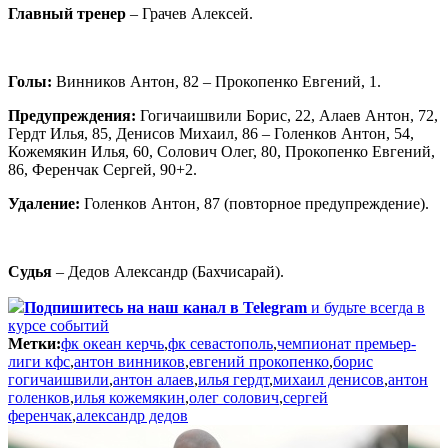
Главный тренер
– Грачев Алексей.
Голы:
Винников Антон, 82 – Прокопенко Евгений, 1.
Предупреждения:
Гогичаишвили Борис, 22, Алаев Антон, 72,
Гердт Илья, 85, Денисов Михаил, 86 – Голенков Антон, 54,
Кожемякин Илья, 60, Солович Олег, 80, Прокопенко Евгений,
86, Ференчак Сергей, 90+2.
Удаление:
Голенков Антон, 87 (повторное предупреждение).
Судья
– Дедов Александр (Бахчисарай).
Подпишитесь
на наш канал в Telegram
и будьте всегда в
курсе событий
Метки:
фк океан керчь
,
фк севастополь
,
чемпионат премьер-
лиги кфс
,
антон винников
,
евгений прокопенко
,
борис
гогичаишвили
,
антон алаев
,
илья гердт
,
михаил денисов
,
антон
голенков
,
илья кожемякин
,
олег солович
,
сергей
ференчак
,
александр дедов