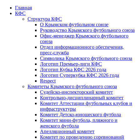
Главная
КФС
Структура КФС
О Крымском футбольном союзе
Руководство Крымского футбольного союза
Офис-менеджер Крымского футбольного
союза
Отдел информационного обеспечения,
пресс-служба
Символика Крымского футбольного союза
Логотип Премьер-лиги КФС
Логотип Кубка КФС 2026 года
Логотип Суперкубка КФС 2026 года
Respect
Комитеты Крымского футбольного союза
Судейско-инспекторский комитет
Контрольно-дисциплинарный комитет
Комитет Аттестации футбольных клубов и
инфраструктуры
Комитет Детско-юношеского футбола
Комитет мини-футбола, пляжного и
женского футбола
Апелляционный комитет
Комитет по проведению соревнований