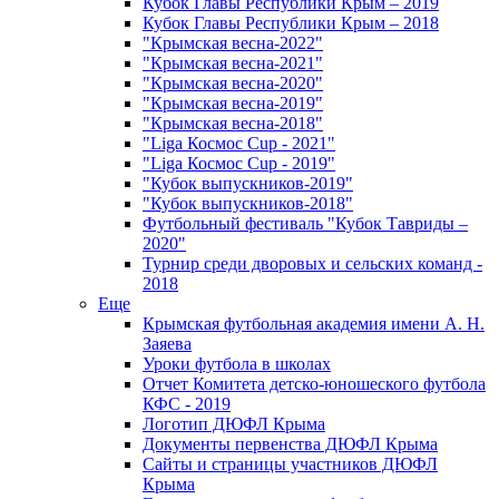
Кубок Главы Республики Крым – 2019
Кубок Главы Республики Крым – 2018
"Крымская весна-2022"
"Крымская весна-2021"
"Крымская весна-2020"
"Крымская весна-2019"
"Крымская весна-2018"
"Liga Космос Cup - 2021"
"Liga Космос Cup - 2019"
"Кубок выпускников-2019"
"Кубок выпускников-2018"
Футбольный фестиваль "Кубок Тавриды –
2020"
Турнир среди дворовых и сельских команд -
2018
Еще
Крымская футбольная академия имени А. Н.
Заяева
Уроки футбола в школах
Отчет Комитета детско-юношеского футбола
КФС - 2019
Логотип ДЮФЛ Крыма
Документы первенства ДЮФЛ Крыма
Сайты и страницы участников ДЮФЛ
Крыма