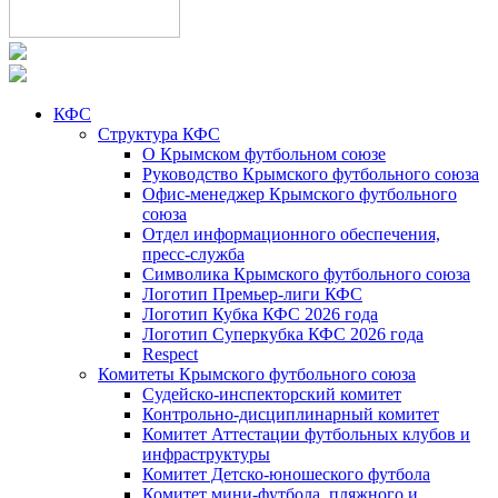
КФС
Структура КФС
О Крымском футбольном союзе
Руководство Крымского футбольного союза
Офис-менеджер Крымского футбольного
союза
Отдел информационного обеспечения,
пресс-служба
Символика Крымского футбольного союза
Логотип Премьер-лиги КФС
Логотип Кубка КФС 2026 года
Логотип Суперкубка КФС 2026 года
Respect
Комитеты Крымского футбольного союза
Судейско-инспекторский комитет
Контрольно-дисциплинарный комитет
Комитет Аттестации футбольных клубов и
инфраструктуры
Комитет Детско-юношеского футбола
Комитет мини-футбола, пляжного и