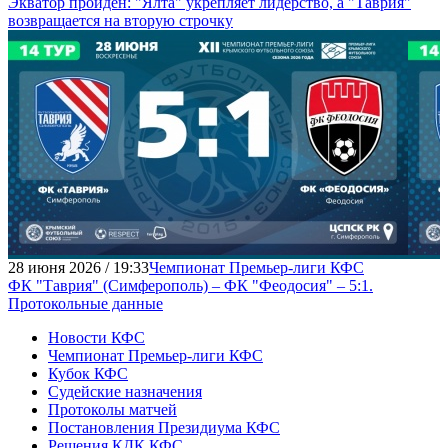
Экватор пройден: "Ялта" укрепляет лидерство, а "Таврия"
возвращается на вторую строчку
28 июня 2026 / 19:33
Чемпионат Премьер-лиги КФС
ФК "Таврия" (Симферополь) – ФК "Феодосия" – 5:1.
Протокольные данные
Новости КФС
Чемпионат Премьер-лиги КФС
Кубок КФС
Судейские назначения
Протоколы матчей
Постановления Президиума КФС
Решения КДК КФС