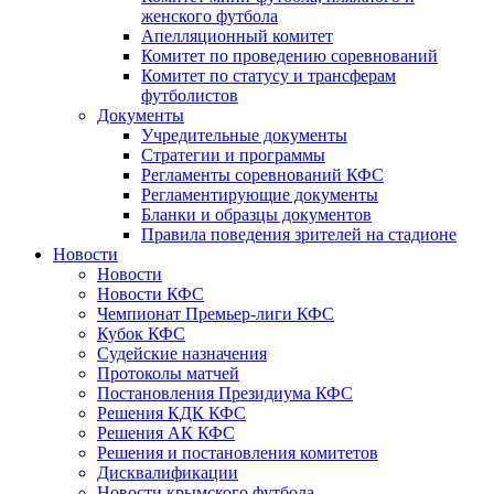
женского футбола
Апелляционный комитет
Комитет по проведению соревнований
Комитет по статусу и трансферам
футболистов
Документы
Учредительные документы
Стратегии и программы
Регламенты соревнований КФС
Регламентирующие документы
Бланки и образцы документов
Правила поведения зрителей на стадионе
Новости
Новости
Новости КФС
Чемпионат Премьер-лиги КФС
Кубок КФС
Судейские назначения
Протоколы матчей
Постановления Президиума КФС
Решения КДК КФС
Решения АК КФС
Решения и постановления комитетов
Дисквалификации
Новости крымского футбола