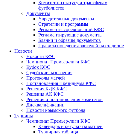
Комитет по статусу и трансферам
футболистов
Документы
Учредительные документы
Стратегии и программы
Регламенты соревнований КФС
Регламентирующие документы
Бланки и образцы документов
Правила поведения зрителей на стадионе
Новости
Новости КФС
Чемпионат Премьер-лиги КФС
Кубок КФС
Судейские назначения
Протоколы матчей
Постановления Президиума КФС
Решения КДК КФС
Решения АК КФС
Решения и постановления комитетов
Дисквалификации
Новости крымского футбола
Турниры
Чемпионат Премьер-лиги КФС
Календарь и результаты матчей
Турнирная таблица