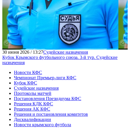
30 июня 2026 / 13:27
Судейские назначения
Кубок Крымского футбольного союза. 3-й тур. Судейские
назначения
Новости КФС
Чемпионат Премьер-лиги КФС
Кубок КФС
Судейские назначения
Протоколы матчей
Постановления Президиума КФС
Решения КДК КФС
Решения АК КФС
Решения и постановления комитетов
Дисквалификации
Новости крымского футбола