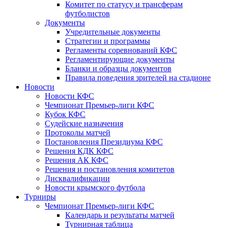
Комитет по статусу и трансферам
футболистов
Документы
Учредительные документы
Стратегии и программы
Регламенты соревнований КФС
Регламентирующие документы
Бланки и образцы документов
Правила поведения зрителей на стадионе
Новости
Новости КФС
Чемпионат Премьер-лиги КФС
Кубок КФС
Судейские назначения
Протоколы матчей
Постановления Президиума КФС
Решения КДК КФС
Решения АК КФС
Решения и постановления комитетов
Дисквалификации
Новости крымского футбола
Турниры
Чемпионат Премьер-лиги КФС
Календарь и результаты матчей
Турнирная таблица