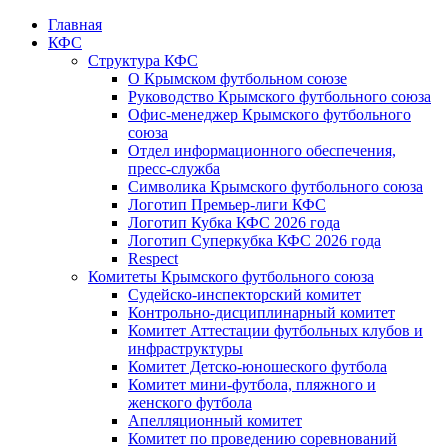
Главная
КФС
Структура КФС
О Крымском футбольном союзе
Руководство Крымского футбольного союза
Офис-менеджер Крымского футбольного
союза
Отдел информационного обеспечения,
пресс-служба
Символика Крымского футбольного союза
Логотип Премьер-лиги КФС
Логотип Кубка КФС 2026 года
Логотип Суперкубка КФС 2026 года
Respect
Комитеты Крымского футбольного союза
Судейско-инспекторский комитет
Контрольно-дисциплинарный комитет
Комитет Аттестации футбольных клубов и
инфраструктуры
Комитет Детско-юношеского футбола
Комитет мини-футбола, пляжного и
женского футбола
Апелляционный комитет
Комитет по проведению соревнований