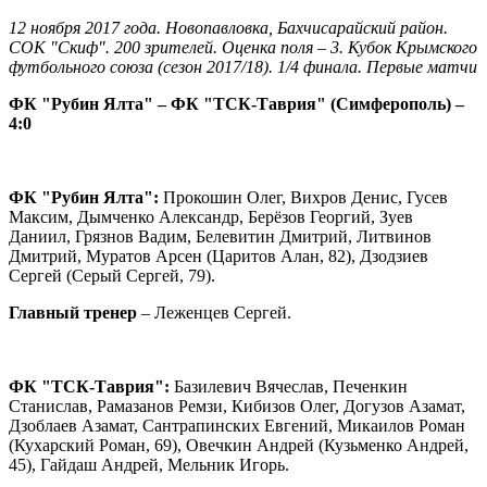
12 ноября 2017 года. Новопавловка, Бахчисарайский район.
СОК "Скиф". 200 зрителей. Оценка поля – 3. Кубок Крымского
футбольного союза (сезон 2017/18). 1/4 финала. Первые матчи
ФК "Рубин Ялта" – ФК "ТСК-Таврия" (Симферополь) –
4:0
ФК "Рубин Ялта":
Прокошин Олег, Вихров Денис, Гусев
Максим, Дымченко Александр, Берёзов Георгий, Зуев
Даниил, Грязнов Вадим, Белевитин Дмитрий, Литвинов
Дмитрий, Муратов Арсен (Царитов Алан, 82), Дзодзиев
Сергей (Серый Сергей, 79).
Главный тренер
– Леженцев Сергей.
ФК "ТСК-Таврия":
Базилевич Вячеслав, Печенкин
Станислав, Рамазанов Ремзи, Кибизов Олег, Догузов Азамат,
Дзоблаев Азамат, Сантрапинских Евгений, Микаилов Роман
(Кухарский Роман, 69), Овечкин Андрей (Кузьменко Андрей,
45), Гайдаш Андрей, Мельник Игорь.