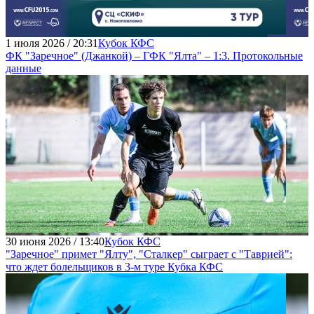
1 июля 2026 / 20:31
Кубок КФС
ФК "Заречное" (Джанкой) – ГФК "Ялта" – 1:3. Протокольные
данные
30 июня 2026 / 13:40
Кубок КФС
"Заречное" примет "Ялту", "Сталкер" сыграет с "Таврией":
что ждет болельщиков в 3-м туре Кубка КФС