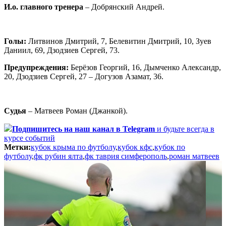
И.о. главного тренера
– Добрянский Андрей.
Голы:
Литвинов Дмитрий, 7, Белевитин Дмитрий, 10, Зуев
Даниил, 69, Дзодзиев Сергей, 73.
Предупреждения:
Берёзов Георгий, 16, Дымченко Александр,
20, Дзодзиев Сергей, 27 – Догузов Азамат, 36.
Судья
– Матвеев Роман (Джанкой).
Подпишитесь
на наш канал в Telegram
и будьте всегда в
курсе событий
Метки:
кубок крыма по футболу
,
кубок кфс
,
кубок по
футболу
,
фк рубин ялта
,
фк таврия симферополь
,
роман матвеев