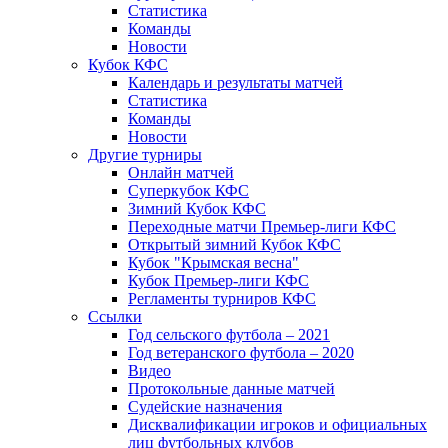
Статистика
Команды
Новости
Кубок КФС
Календарь и результаты матчей
Статистика
Команды
Новости
Другие турниры
Онлайн матчей
Суперкубок КФС
Зимний Кубок КФС
Переходные матчи Премьер-лиги КФС
Открытый зимний Кубок КФС
Кубок "Крымская весна"
Кубок Премьер-лиги КФС
Регламенты турниров КФС
Ссылки
Год сельского футбола – 2021
Год ветеранского футбола – 2020
Видео
Протокольные данные матчей
Судейские назначения
Дисквалификации игроков и официальных
лиц футбольных клубов