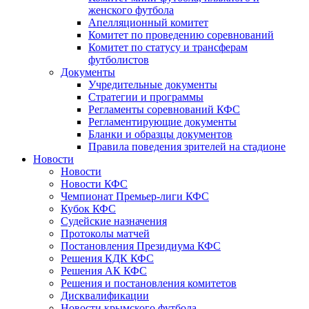
женского футбола
Апелляционный комитет
Комитет по проведению соревнований
Комитет по статусу и трансферам
футболистов
Документы
Учредительные документы
Стратегии и программы
Регламенты соревнований КФС
Регламентирующие документы
Бланки и образцы документов
Правила поведения зрителей на стадионе
Новости
Новости
Новости КФС
Чемпионат Премьер-лиги КФС
Кубок КФС
Судейские назначения
Протоколы матчей
Постановления Президиума КФС
Решения КДК КФС
Решения АК КФС
Решения и постановления комитетов
Дисквалификации
Новости крымского футбола