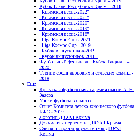
Кубок Главы Республики Крым – 2019
Кубок Главы Республики Крым – 2018
"Крымская весна-2022"
"Крымская весна-2021"
"Крымская весна-2020"
"Крымская весна-2019"
"Крымская весна-2018"
"Liga Космос Cup - 2021"
"Liga Космос Cup - 2019"
"Кубок выпускников-2019"
"Кубок выпускников-2018"
Футбольный фестиваль "Кубок Тавриды –
2020"
Турнир среди дворовых и сельских команд -
2018
Еще
Крымская футбольная академия имени А. Н.
Заяева
Уроки футбола в школах
Отчет Комитета детско-юношеского футбола
КФС - 2019
Логотип ДЮФЛ Крыма
Документы первенства ДЮФЛ Крыма
Сайты и страницы участников ДЮФЛ
Крыма