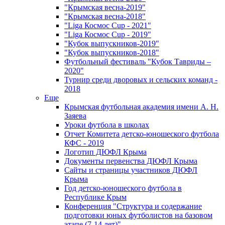
"Крымская весна-2019"
"Крымская весна-2018"
"Liga Космос Cup - 2021"
"Liga Космос Cup - 2019"
"Кубок выпускников-2019"
"Кубок выпускников-2018"
Футбольный фестиваль "Кубок Тавриды –
2020"
Турнир среди дворовых и сельских команд -
2018
Еще
Крымская футбольная академия имени А. Н.
Заяева
Уроки футбола в школах
Отчет Комитета детско-юношеского футбола
КФС - 2019
Логотип ДЮФЛ Крыма
Документы первенства ДЮФЛ Крыма
Сайты и страницы участников ДЮФЛ
Крыма
Год детско-юношеского футбола в
Республике Крым
Конференция "Структура и содержание
подготовки юных футболистов на базовом
этапе (7-14 лет)"