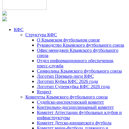
КФС
Структура КФС
О Крымском футбольном союзе
Руководство Крымского футбольного союза
Офис-менеджер Крымского футбольного
союза
Отдел информационного обеспечения,
пресс-служба
Символика Крымского футбольного союза
Логотип Премьер-лиги КФС
Логотип Кубка КФС 2026 года
Логотип Суперкубка КФС 2026 года
Respect
Комитеты Крымского футбольного союза
Судейско-инспекторский комитет
Контрольно-дисциплинарный комитет
Комитет Аттестации футбольных клубов и
инфраструктуры
Комитет Детско-юношеского футбола
Комитет мини-футбола, пляжного и